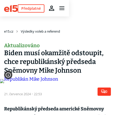
Předplatné
e15.cz
Výsledky voleb a referend
Aktualizováno
Biden musí okamžitě odstoupit,
chce republikánský předseda
Sněmovny Mike Johnson
0
21. července 2024
·
22:53
Republikánský předseda americké Sněmovny