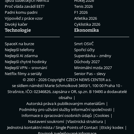
Sjezd sudetských Němců
Hokej 2026
Proč vláda zavádí EET?
Tenis 2026
Padni komu padni
F1 2026
Výpověď z práce vzor
Atletika 2026
Divoký kačer
Cyklistika 2026
Technologie
Ekonomika
SpaceX na burze
Smrt OSVČ
Nejlepší telefony
Spořicí účty
Nejlepší AI zdarma
Superdávka – změny
Nejlepší chytré hodinky
Důchody 2027
Nejlepší VPN – srovnání
Minimální mzda 2027
Netflix filmy a seriály
Senior Pas – slevy
© 2001 - 2026 Copyright
CZECH NEWS CENTER a.s.
se sídlem náměstí Marie Schmolkové 3493/1, 100 00 Praha 10 -
Strašnice, IČO: 02346826, zapsána v OR, sp.zn. B 19490 a dodavatelé
obsahu
Autorská práva k publikovaným materiálům
Podmínky pro užívání služby informační společnosti
Informace o zpracování osobních údajů
Cookies
Nastavení soukromí
Vlastnická struktura
Jednotná kontaktní místa / Single Points of Contact
Etický kodex
Povinně zveřejňované informace