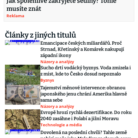
Jak spolehlivě zakryjete šediny? Tohle
musíte znát
Reklama
Články z jiných titulů
Emancipace českých miliardářů. Proč
Strnad, Křetínský a Komárek nakupují
západní ikony
Názory a analýzy
Sucho drtí vodácký byznys. Voda zmizela i
z míst, kde to Česko dosud nepoznalo
Byznys
Tajemství měnové intervence: obranou
japonského jenu chrání Amerika hlavně
sama sebe
Názory a analýzy
Evropě hrozí rychlá dezertifikace. Do roku
2040 zasáhne i Polabí a jižní Moravu
Technologie a média
Dovolená na poslední chvíli? Tahle země