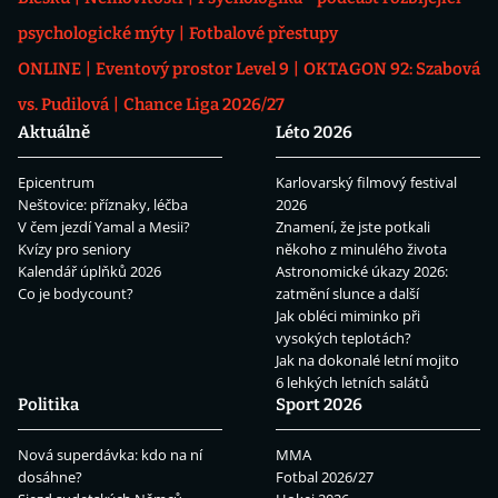
psychologické mýty
Fotbalové přestupy
ONLINE
Eventový prostor Level 9
OKTAGON 92: Szabová
vs. Pudilová
Chance Liga 2026/27
Aktuálně
Léto 2026
Epicentrum
Karlovarský filmový festival
Neštovice: příznaky, léčba
2026
V čem jezdí Yamal a Mesii?
Znamení, že jste potkali
Kvízy pro seniory
někoho z minulého života
Kalendář úplňků 2026
Astronomické úkazy 2026:
Co je bodycount?
zatmění slunce a další
Jak obléci miminko při
vysokých teplotách?
Jak na dokonalé letní mojito
6 lehkých letních salátů
Politika
Sport 2026
Nová superdávka: kdo na ní
MMA
dosáhne?
Fotbal 2026/27