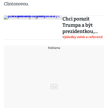
Clintonovou.
Chci porazit
Trumpa a být
prezidentkou,
potvrdila Kamala
Výsledky voleb a referend
Harrisová