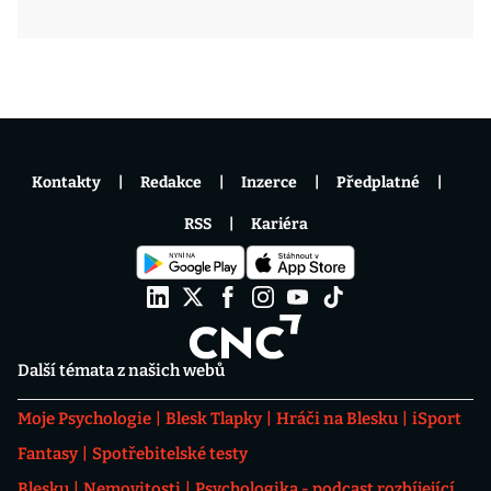
Kontakty
Redakce
Inzerce
Předplatné
RSS
Kariéra
Další témata z našich webů
Moje Psychologie
Blesk Tlapky
Hráči na Blesku
iSport
Fantasy
Spotřebitelské testy
Blesku
Nemovitosti
Psychologika - podcast rozbíjející