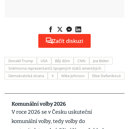
Začít diskuzi
Donald Trump
USA
Bílý dům
CNN
Joe Biden
Sněmovna reprezentantů Spojených států amerických
Demokratická strana
X
Mike Johnson
Elise Stefaniková
Komunální volby 2026
V roce 2026 se v Česku uskuteční
komunální volby, tedy volby do