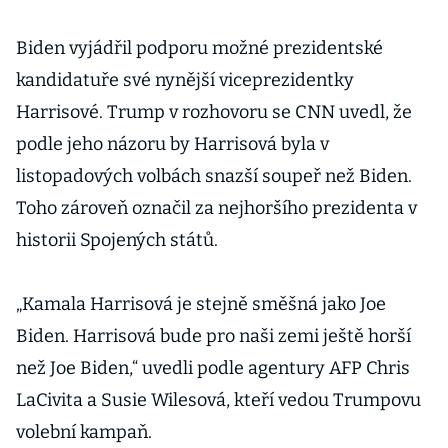
plnou podporu
Kamale
Biden vyjádřil podporu možné prezidentské
Harrisové
kandidatuře své nynější viceprezidentky
Harrisové. Trump v rozhovoru se CNN uvedl, že
podle jeho názoru by Harrisová byla v
listopadových volbách snazší soupeř než Biden.
Toho zároveň označil za nejhoršího prezidenta v
historii Spojených států.
„Kamala Harrisová je stejně směšná jako Joe
Biden. Harrisová bude pro naši zemi ještě horší
než Joe Biden,“ uvedli podle agentury AFP Chris
LaCivita a Susie Wilesová, kteří vedou Trumpovu
volební kampaň.