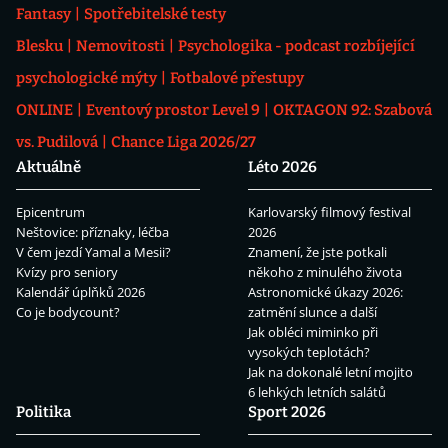
Fantasy
Spotřebitelské testy
Blesku
Nemovitosti
Psychologika - podcast rozbíjející
psychologické mýty
Fotbalové přestupy
ONLINE
Eventový prostor Level 9
OKTAGON 92: Szabová
vs. Pudilová
Chance Liga 2026/27
Aktuálně
Léto 2026
Epicentrum
Karlovarský filmový festival
Neštovice: příznaky, léčba
2026
V čem jezdí Yamal a Mesii?
Znamení, že jste potkali
Kvízy pro seniory
někoho z minulého života
Kalendář úplňků 2026
Astronomické úkazy 2026:
Co je bodycount?
zatmění slunce a další
Jak obléci miminko při
vysokých teplotách?
Jak na dokonalé letní mojito
6 lehkých letních salátů
Politika
Sport 2026