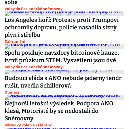
sobě
Volby do Poslanecké sněmovny
Los Angeles hoří: Protesty proti Trumpovi
ochromily dopravu, policie nasadila slzný
plyn i střelbu
Zahraniční
Spolu posiluje navzdory bitcoinové kauze,
tvrdí průzkum STEM. Vysvětlení jsou dvě
Volby do Poslanecké sněmovny
Budoucí vláda s ANO nebude jaderný tendr
rušit, uvedla Schillerová
Domácí
Nejhorší letošní výsledek. Podpora ANO
klesá, Motoristé by se nedostali do
Sněmovny
Výsledky voleb a referend