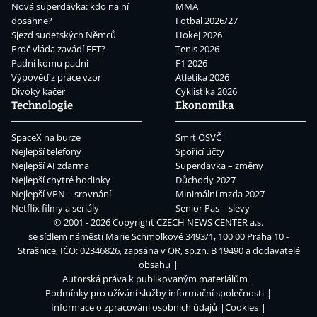
Nová superdávka: kdo na ní
MMA
dosáhne?
Fotbal 2026/27
Sjezd sudetských Němců
Hokej 2026
Proč vláda zavádí EET?
Tenis 2026
Padni komu padni
F1 2026
Výpověď z práce vzor
Atletika 2026
Divoký kačer
Cyklistika 2026
Technologie
Ekonomika
SpaceX na burze
Smrt OSVČ
Nejlepší telefony
Spořicí účty
Nejlepší AI zdarma
Superdávka – změny
Nejlepší chytré hodinky
Důchody 2027
Nejlepší VPN – srovnání
Minimální mzda 2027
Netflix filmy a seriály
Senior Pas – slevy
© 2001 - 2026 Copyright
CZECH NEWS CENTER a.s.
se sídlem náměstí Marie Schmolkové 3493/1, 100 00 Praha 10 -
Strašnice, IČO: 02346826, zapsána v OR, sp.zn. B 19490 a dodavatelé
obsahu
Autorská práva k publikovaným materiálům
Podmínky pro užívání služby informační společnosti
Informace o zpracování osobních údajů
Cookies