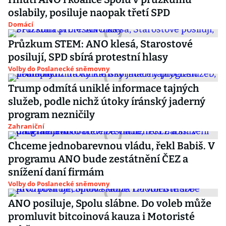
oslabily, posiluje naopak třetí SPD
Domácí
Průzkum STEM: ANO klesá, Starostové
posilují, SPD sbírá protestní hlasy
Volby do Poslanecké sněmovny
Trump odmítá uniklé informace tajných
služeb, podle nichž útoky íránský jaderný
program nezničily
Zahraniční
Chceme jednobarevnou vládu, řekl Babiš. V
programu ANO bude zestátnění ČEZ a
snížení daní firmám
Volby do Poslanecké sněmovny
ANO posiluje, Spolu slábne. Do voleb může
promluvit bitcoinová kauza i Motoristé