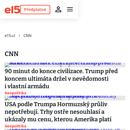
Předplatné
e15.cz
CNN
CNN
90 minut do konce civilizace. Trump před
koncem ultimáta držel v nevědomosti
i vlastní armádu
Geopolitika
USA podle Trumpa Hormuzský průliv
nepotřebují. Trhy ostře nesouhlasí a
ukázaly mu cenu, kterou Amerika platí
Geopolitika