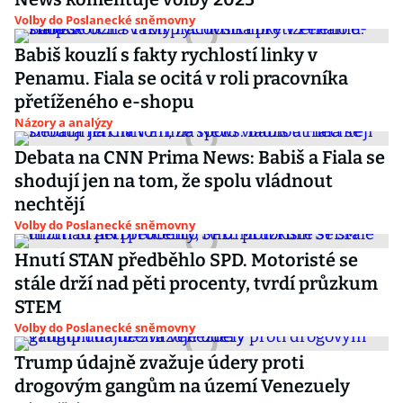
Volby do Poslanecké sněmovny
Babiš kouzlí s fakty rychlostí linky v
Penamu. Fiala se ocitá v roli pracovníka
přetíženého e-shopu
Názory a analýzy
Debata na CNN Prima News: Babiš a Fiala se
shodují jen na tom, že spolu vládnout
nechtějí
Volby do Poslanecké sněmovny
Hnutí STAN předběhlo SPD. Motoristé se
stále drží nad pěti procenty, tvrdí průzkum
STEM
Volby do Poslanecké sněmovny
Trump údajně zvažuje údery proti
drogovým gangům na území Venezuely