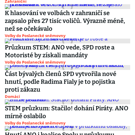
Zahraniční
K hlasování ve volbách v zahraničí se
zapsalo přes 27 tisíc voličů. Výrazně méně,
než se očekávalo
Volby do Poslanecké sněmovny
Průzkum STEM: ANO vede, SPD roste a
Motoristé by získali mandáty
Volby do Poslanecké sněmovny
Část bývalých členů SPD vytvořila nové
hnutí, podle Radima Fialy je to pojistka
proti zákazu
Domácí
STEM průzkum: Stačilo! dohání Piráty. ANO
mírně oslabilo
Volby do Poslanecké sněmovny
Hnutí ANO i koalice Spolu v průzkumu