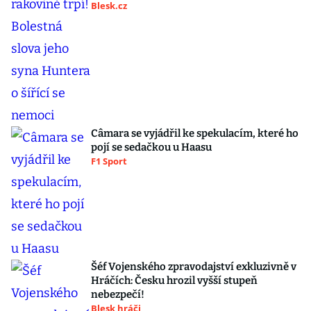
Blesk.cz
Câmara se vyjádřil ke spekulacím, které ho
pojí se sedačkou u Haasu
F1 Sport
Šéf Vojenského zpravodajství exkluzivně v
Hráčích: Česku hrozil vyšší stupeň
nebezpečí!
Blesk hráči