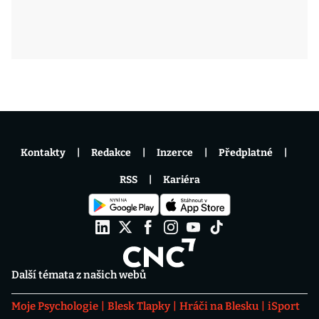
Kontakty
Redakce
Inzerce
Předplatné
RSS
Kariéra
Další témata z našich webů
Moje Psychologie
Blesk Tlapky
Hráči na Blesku
iSport