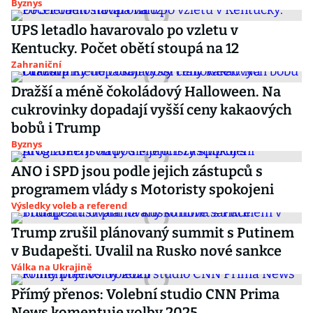
Byznys
UPS letadlo havarovalo po vzletu v
Kentucky. Počet obětí stoupá na 12
Zahraniční
Dražší a méně čokoládový Halloween. Na
cukrovinky dopadají vyšší ceny kakaových
bobů i Trump
Byznys
ANO i SPD jsou podle jejich zástupců s
programem vlády s Motoristy spokojeni
Výsledky voleb a referend
Trump zrušil plánovaný summit s Putinem
v Budapešti. Uvalil na Rusko nové sankce
Válka na Ukrajině
Přímý přenos: Volební studio CNN Prima
News komentuje volby 2025