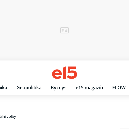
ika
Geopolitika
Byznys
e15 magazín
FLOW
lní volby