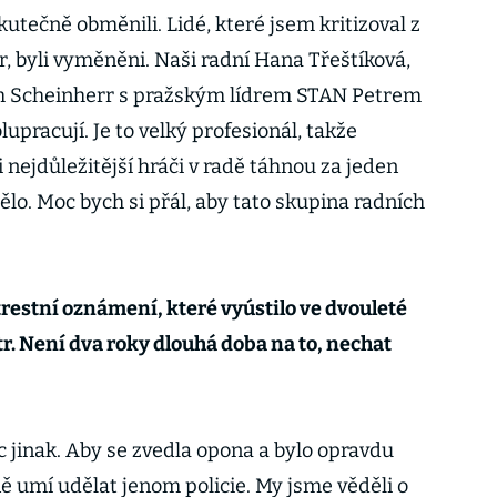
utečně obměnili. Lidé, které jsem kritizoval z
, byli vyměněni. Naši radní Hana Třeštíková,
 Scheinherr s pražským lídrem STAN Petrem
pracují. Je to velký profesionál, takže
i nejdůležitější hráči v radě táhnou za jeden
ělo. Moc bych si přál, aby tato skupina radních
estní oznámení, které vyústilo ve dvouleté
. Není dva roky dlouhá doba na to, nechat
c jinak. Aby se zvedla opona a bylo opravdu
čně umí udělat jenom policie. My jsme věděli o