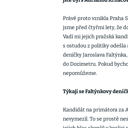
jste byl s Adrianou Krnáčov
Právě proto vznikla Praha S
jsme před čtyřmi lety, že d
Vadí mi jejich pražská kand
s ostudou z politiky odešla 
deníčky Jaroslava Faltýnka, 
do Dozimetru. Pokud bychom 
nepomůžeme.
Týkají se Faltýnkovy deníč
Kandidát na primátora za A
nevymezil. To se prostě nest