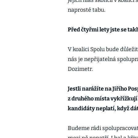
jejich hlas skončil v koalici
naprosté tabu.
Před čtyřmi lety jste se tak
V koalici Spolu bude důležit
nás je nepřijatelná spolupr
Dozimetr.
Jestli narážíte na Jiřího P
z druhého místa vykřížkují 
kandidáty neplatí, když dá
Budeme rádi spolupracovat s