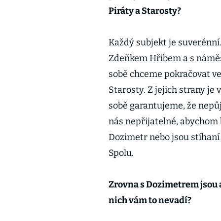
Piráty a Starosty?
Každý subjekt je suverénn
Zdeňkem Hřibem a s námě
sobě chceme pokračovat ve s
Starosty. Z jejich strany je
sobě garantujeme, že nepůj
nás nepřijatelné, abychom by
Dozimetr nebo jsou stíhaní z
Spolu.
Zrovna s Dozimetrem jsou al
nich vám to nevadí?