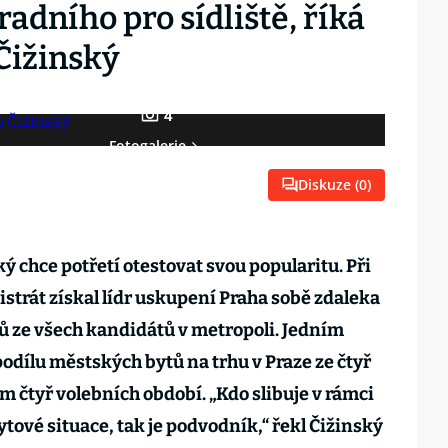
adního pro sídliště, říká
 Čižinský
4
Fotogalerie
Diskuze (
0
)
ký chce potřetí otestovat svou popularitu. Při
strát získal lídr uskupení Praha sobě zdaleka
ů ze všech kandidátů v metropoli. Jedním
 podílu městských bytů na trhu v Praze ze čtyř
m čtyř volebních období. „Kdo slibuje v rámci
ytové situace, tak je podvodník,“ řekl Čižinský