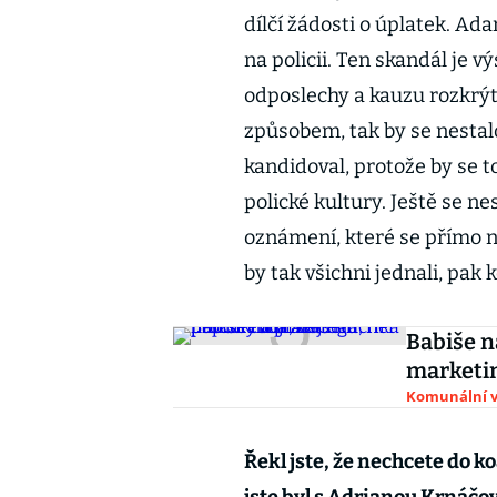
dílčí žádosti o úplatek. Ada
na policii. Ten skandál je v
odposlechy a kauzu rozkrýt.
způsobem, tak by se nestal
kandidoval, protože by se t
polické kultury. Ještě se ne
oznámení, které se přímo n
by tak všichni jednali, pak
Babiše n
marketin
Komunální v
Řekl jste, že nechcete do ko