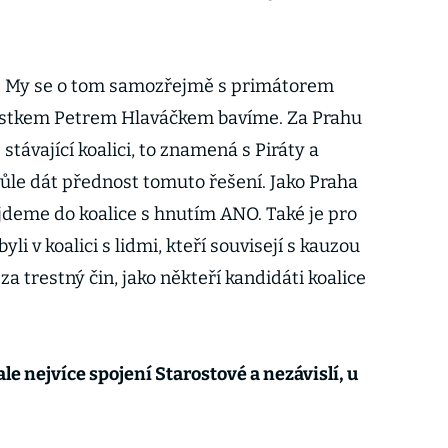
í. My se o tom samozřejmě s primátorem
stkem Petrem Hlaváčkem bavíme. Za Prahu
távající koalici, to znamená s Piráty a
 vůle dát přednost tomuto řešení. Jako Praha
deme do koalice s hnutím ANO. Také je pro
li v koalici s lidmi, kteří souvisejí s kauzou
a trestný čin, jako někteří kandidáti koalice
e nejvíce spojení Starostové a nezávislí, u