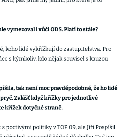
 s ANO, pak jsme my jediní, pro které je to
hle vymezoval i vůči ODS. Platí to stále?
é, koho lidé vykřížkují do zastupitelstva. Pro
áce s kýmkoliv, kdo nějak souvisel s kauzou
ospíšila, tak není moc pravděpodobné, že ho lidé
pryč. Zvlášť když křížky pro jednotlivé
te křížek dotyčné straně.
 poctivými politiky v TOP 09, ale Jiří Pospíšil