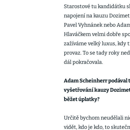
Starostové tu kandidátku sk
napojení na kauzu Dozimetr
Pavel Vyhnánek nebo Adam
Hlaváčkem velmi dobře spolu
zažíváme velký luxus, kdy t
provaz. To se tady roky ned
dál pokračovala.
Adam Scheinherr podával tr
vyšetřování kauzy Dozimetr
běžet úplatky?
Určitě bychom neudělali ni
vidět, kdo je kdo, to skute