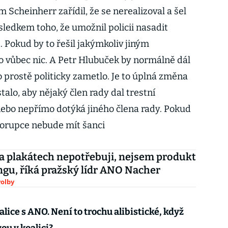
m Scheinherr zařídil, že se nerealizoval a šel
ýsledkem toho, že umožnil policii nasadit
 Pokud by to řešil jakýmkoliv jiným
o vůbec nic. A Petr Hlubuček by normálně dál
o prostě politicky zametlo. Je to úplná změna
stalo, aby nějaký člen rady dal trestní
ebo nepřímo dotýká jiného člena rady. Pokud
 korupce nebude mít šanci
a plakátech nepotřebuji, nejsem produkt
gu, říká pražský lídr ANO Nacher
olby
alice s ANO. Není to trochu alibistické, když