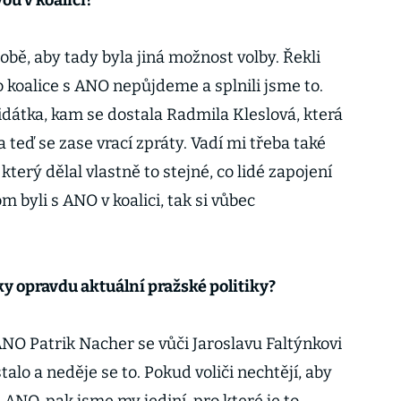
ou v koalici?
obě, aby tady byla jiná možnost volby. Řekli
o koalice s ANO nepůjdeme a splnili jsme to.
idátka, kam se dostala Radmila Kleslová, která
a teď se zase vrací zpráty. Vadí mi třeba také
který dělal vlastně to stejné, co lidé zapojení
byli s ANO v koalici, tak si vůbec
ky opravdu aktuální pražské politiky?
NO Patrik Nacher se vůči Jaroslavu Faltýnkovi
alo a neděje se to. Pokud voliči nechtějí, aby