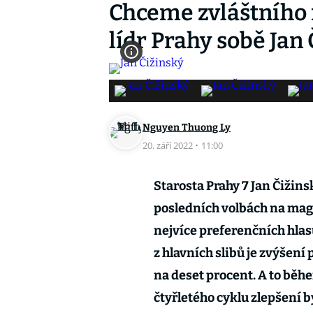
Chceme zvláštního r
lídr Prahy sobě Jan
Nguyen Thuong Ly
20. září 2022
·
11:00
Starosta Prahy 7 Jan Čižins
posledních volbách na magi
nejvíce preferenčních hlas
z hlavních slibů je zvýšení
na deset procent. A to běhe
čtyřletého cyklu zlepšení b