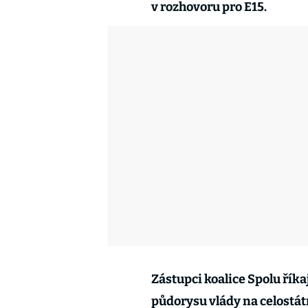
v rozhovoru pro E15.
Zástupci koalice Spolu říka
půdorysu vlády na celostátn