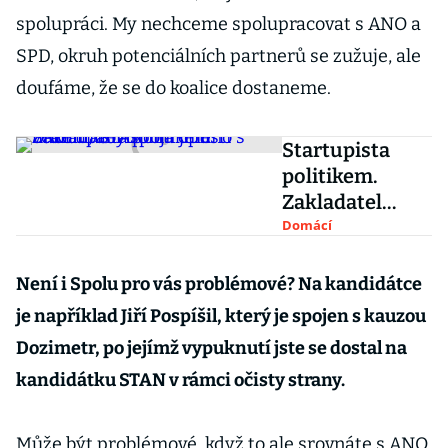
spolupráci. My nechceme spolupracovat s ANO a
SPD, okruh potenciálních partnerů se zužuje, ale
doufáme, že se do koalice dostaneme.
Startupista
politikem.
Zakladatel
Donia opustí
Domácí
vedení, aby
spojil jméno s
Není i Spolu pro vás problémové? Na kandidátce
hnutím STAN
je například Jiří Pospíšil, který je spojen s kauzou
Dozimetr, po jejímž vypuknutí jste se dostal na
kandidátku STAN v rámci očisty strany.
Může být problémové, když to ale srovnáte s ANO