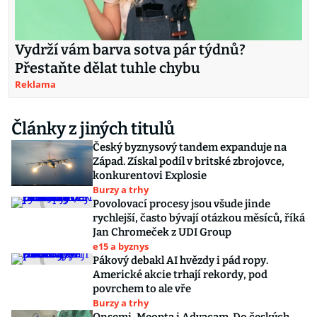
Vydrží vám barva sotva pár týdnů?
Přestaňte dělat tuhle chybu
Reklama
Články z jiných titulů
Český byznysový tandem expanduje na
Západ. Získal podíl v britské zbrojovce,
konkurentovi Explosie
Burzy a trhy
Povolovací procesy jsou všude jinde
rychlejší, často bývají otázkou měsíců, říká
Jan Chromeček z UDI Group
e15 a byznys
Pákový debakl AI hvězdy i pád ropy.
Americké akcie trhají rekordy, pod
povrchem to ale vře
Burzy a trhy