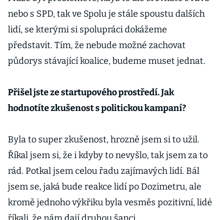
nebo s SPD, tak ve Spolu je stále spoustu dalších
lidí, se kterými si spolupráci dokážeme
představit. Tím, že nebude možné zachovat
půdorys stávající koalice, budeme muset jednat.
Přišel jste ze startupového prostředí. Jak
hodnotíte zkušenost s politickou kampaní?
Byla to super zkušenost, hrozně jsem si to užil.
Říkal jsem si, že i kdyby to nevyšlo, tak jsem za to
rád. Potkal jsem celou řadu zajímavých lidí. Bál
jsem se, jaká bude reakce lidí po Dozimetru, ale
kromě jednoho výkřiku byla vesměs pozitivní, lidé
říkali, že nám dají druhou šanci.