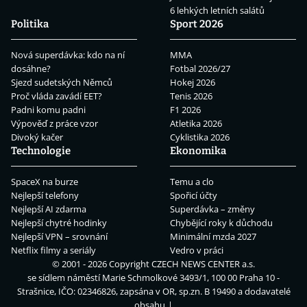
6 lehkých letních salátů
Politika
Sport 2026
Nová superdávka: kdo na ní
MMA
dosáhne?
Fotbal 2026/27
Sjezd sudetských Němců
Hokej 2026
Proč vláda zavádí EET?
Tenis 2026
Padni komu padni
F1 2026
Výpověď z práce vzor
Atletika 2026
Divoký kačer
Cyklistika 2026
Technologie
Ekonomika
SpaceX na burze
Temu a clo
Nejlepší telefony
Spořicí účty
Nejlepší AI zdarma
Superdávka – změny
Nejlepší chytré hodinky
Chybějící roky k důchodu
Nejlepší VPN – srovnání
Minimální mzda 2027
Netflix filmy a seriály
Vedro v práci
© 2001 - 2026 Copyright
CZECH NEWS CENTER a.s.
se sídlem náměstí Marie Schmolkové 3493/1, 100 00 Praha 10 -
Strašnice, IČO: 02346826, zapsána v OR, sp.zn. B 19490 a dodavatelé
obsahu