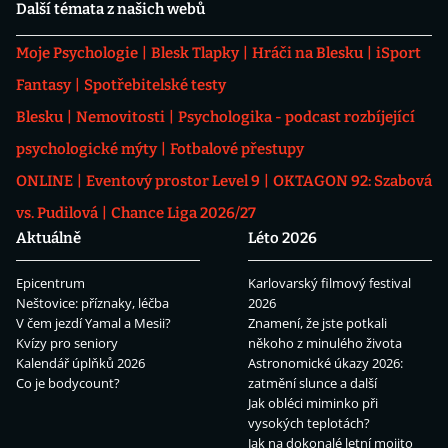
Další témata z našich webů
Moje Psychologie
Blesk Tlapky
Hráči na Blesku
iSport
Fantasy
Spotřebitelské testy
Blesku
Nemovitosti
Psychologika - podcast rozbíjející
psychologické mýty
Fotbalové přestupy
ONLINE
Eventový prostor Level 9
OKTAGON 92: Szabová
vs. Pudilová
Chance Liga 2026/27
Aktuálně
Léto 2026
Epicentrum
Karlovarský filmový festival
Neštovice: příznaky, léčba
2026
V čem jezdí Yamal a Mesii?
Znamení, že jste potkali
Kvízy pro seniory
někoho z minulého života
Kalendář úplňků 2026
Astronomické úkazy 2026:
Co je bodycount?
zatmění slunce a další
Jak obléci miminko při
vysokých teplotách?
Jak na dokonalé letní mojito