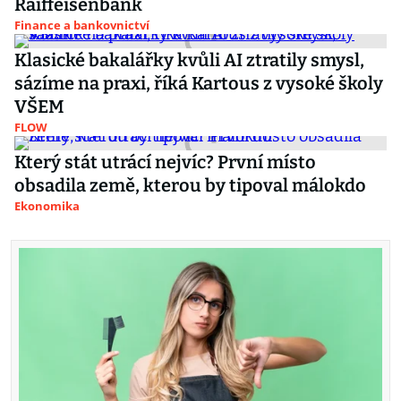
Raiffeisenbank
Finance a bankovnictví
Klasické bakalářky kvůli AI ztratily smysl,
sázíme na praxi, říká Kartous z vysoké školy
VŠEM
FLOW
Který stát utrácí nejvíc? První místo
obsadila země, kterou by tipoval málokdo
Ekonomika