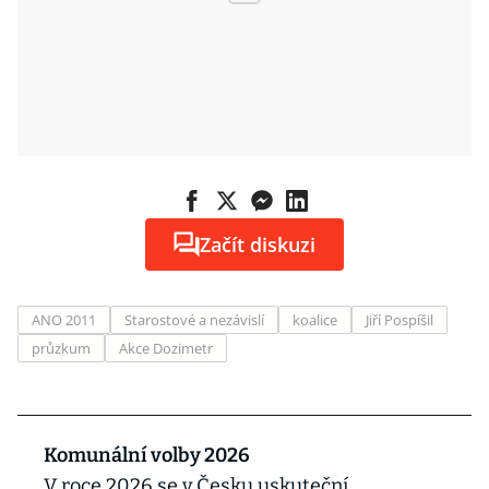
Začít diskuzi
ANO 2011
Starostové a nezávislí
koalice
Jiří Pospíšil
průzkum
Akce Dozimetr
Komunální volby 2026
V roce 2026 se v Česku uskuteční