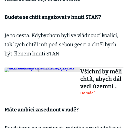
Budete se chtít angažovat v hnutí STAN?
Je to cesta. Kdybychom byli ve vládnoucí koalici,
tak bych chtěl mít pod sebou gesci a chtěl bych
být členem hnutí STAN.
Všichni by měli
chtít, abych dál
vedl územní
rozvoj, říká lídr
Domácí
Starostů v
Praze Hlaváček
Máte ambici zasednout v radě?