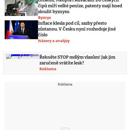
Onsemi, Meopta i Advacam. Do českých
čipů míří velké peníze, patenty mají hned
sloužit byznysu
Byznys
Inflace klesla pod cíl, sazby přesto
zůstanou. V Česku nyní rozhoduje jiné
číslo
Názory a analýzy
Řekněte STOP mdlým vlasům! Jak jim
zaručeně vrátíte lesk?
Reklama