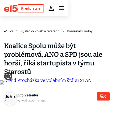
Předplatné
e15.cz
Výsledky voleb a referend
Komunální volby
Koalice Spolu může být
problémová, ANO a SPD jsou ale
horší, říká startupista v týmu
Starostů
Filip Zelenka
0
25. září 2022
·
10:05