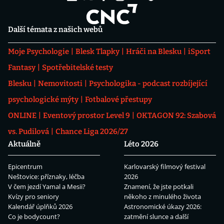
Další témata z našich webů
Moje Psychologie
Blesk Tlapky
Hráči na Blesku
iSport
Fantasy
Spotřebitelské testy
Blesku
Nemovitosti
Psychologika - podcast rozbíjející
psychologické mýty
Fotbalové přestupy
ONLINE
Eventový prostor Level 9
OKTAGON 92: Szabová
vs. Pudilová
Chance Liga 2026/27
Aktuálně
Léto 2026
Epicentrum
Karlovarský filmový festival
Neštovice: příznaky, léčba
2026
V čem jezdí Yamal a Mesii?
Znamení, že jste potkali
Kvízy pro seniory
někoho z minulého života
Kalendář úplňků 2026
Astronomické úkazy 2026:
Co je bodycount?
zatmění slunce a další