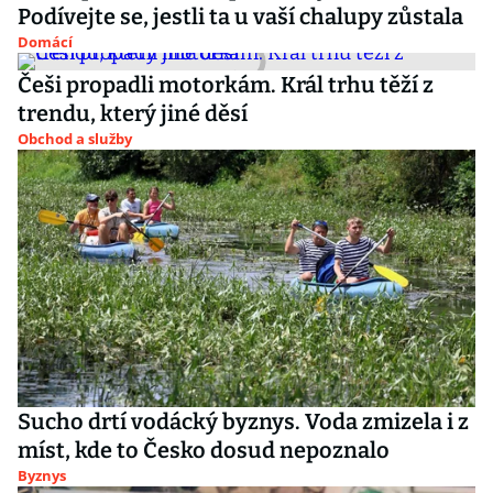
Podívejte se, jestli ta u vaší chalupy zůstala
Domácí
Češi propadli motorkám. Král trhu těží z
trendu, který jiné děsí
Obchod a služby
Sucho drtí vodácký byznys. Voda zmizela i z
míst, kde to Česko dosud nepoznalo
Byznys