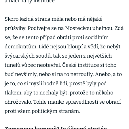
a tlačí na ty instituce.
Skoro každá strana měla nebo má nějaké
průšvihy. Podívejte se na Mosteckou uhelnou. Zdá
se, že se tento případ obrátí proti sociálním
demokratům. Lidé nejsou hloupí a vědí, že nebýt
švýcarských soudů, tak se jeden z největších
tunelů vůbec neotevřel. České instituce si toho
buď nevšimly, nebo si na to netroufly. Anebo, a to
je to, co si myslí hodně lidí, prostě byly pod
tlakem, aby to nechaly být, protože to někoho
ohrožovalo. Tohle manko spravedlnosti se obrací
proti všem politickým stranám.