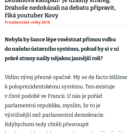
Zemanova kampaň? Je úžasný stratég.
Drahoše nedokázali na debatu připravit,
říká youtuber Kovy
Prezidentské volby 2018
Nebyla by šance lépe vměstnat přímou volbu
do našeho ústavního systému, pokud by si v ní
právě strany našly nějakou jasnější roli?
Vidím vývoj přesně opačně. My se de facto blížíme
k poloprezidentskému systému. Ten existuje
v čisté podobě ve Francii. U nás je pořád
parlamentní republika, myslím, že to je
výstižnější než parlamentní demokracie.
Kdybychom tedy chtěli přestoupit