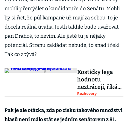
mohli přemýšlet o kandidatuře do Senátu. Mohli
by si říct, že půl kampaně už mají za sebou, to je
docela reálná úvaha. Jestli takhle bude uvažovat
pan Drahoš, to nevím. Ale jistě tu je nějaký
potenciál. Stranu zakládat nebude, to snad i řekl.
Tak co zbývá?
Kostičky lega
hodnotu
neztrácejí, říká
Šnobr. Sám
Rozhovory
investoval
desítky milionů
Pak je ale otázka, zda po zisku takového množství
hlasů není málo stát se jedním senátorem z 81.