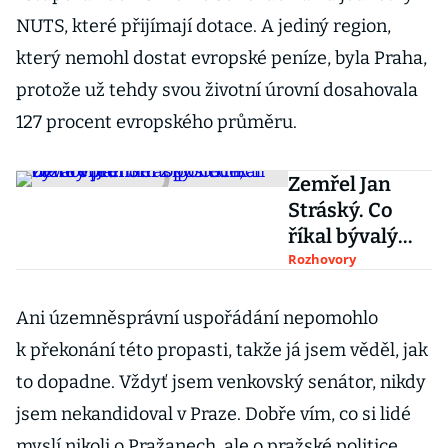
NUTS, které přijímají dotace. A jediný region,
který nemohl dostat evropské peníze, byla Praha,
protože už tehdy svou životní úrovní dosahovala
127 procent evropského průměru.
Zemřel Jan
Stráský. Co
říkal bývalý
premiér o
Rozhovory
politice, čtěte v
jednom z
Ani územněsprávní uspořádání nepomohlo
posledních
k překonání této propasti, takže já jsem věděl, jak
rozhovorů
to dopadne. Vždyť jsem venkovský senátor, nikdy
jsem nekandidoval v Praze. Dobře vím, co si lidé
myslí nikoli o Pražanech, ale o pražské politice.