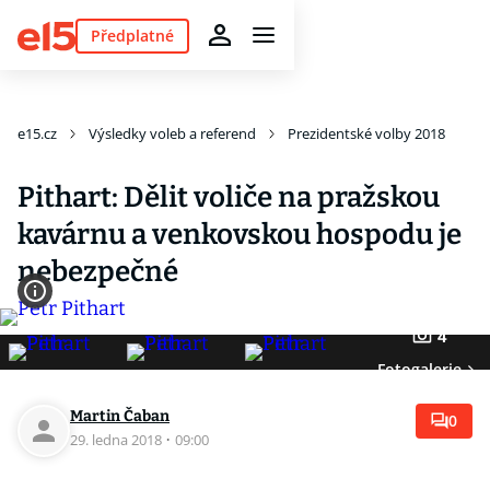
Předplatné
e15.cz
Výsledky voleb a referend
Prezidentské volby 2018
Pithart: Dělit voliče na pražskou
kavárnu a venkovskou hospodu je
nebezpečné
4
Fotogalerie
Martin Čaban
0
29. ledna 2018
·
09:00