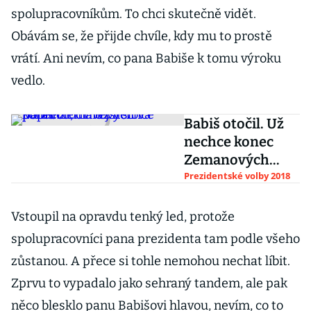
spolupracovníkům. To chci skutečně vidět.
Obávám se, že přijde chvíle, kdy mu to prostě
vrátí. Ani nevím, co pana Babiše k tomu výroku
vedlo.
Babiš otočil. Už
nechce konec
Zemanových
poradců, dřívější
Prezidentské volby 2018
slova popřel
Vstoupil na opravdu tenký led, protože
spolupracovníci pana prezidenta tam podle všeho
zůstanou. A přece si tohle nemohou nechat líbit.
Zprvu to vypadalo jako sehraný tandem, ale pak
něco blesklo panu Babišovi hlavou, nevím, co to