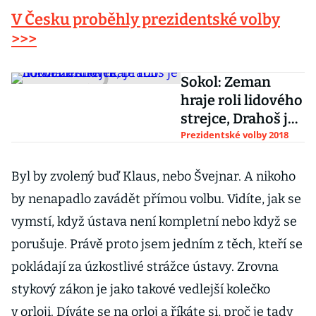
V Česku proběhly prezidentské volby
>>>
Sokol: Zeman
hraje roli lidového
strejce, Drahoš je
normální člověk
Prezidentské volby 2018
Byl by zvolený buď Klaus, nebo Švejnar. A nikoho
by nenapadlo zavádět přímou volbu. Vidíte, jak se
vymstí, když ústava není kompletní nebo když se
porušuje. Právě proto jsem jedním z těch, kteří se
pokládají za úzkostlivé strážce ústavy. Zrovna
stykový zákon je jako takové vedlejší kolečko
v orloji. Díváte se na orloj a říkáte si, proč je tady