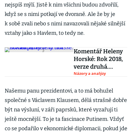
nejspíš mýlí. Jistě k nim všichni budou zdvořilí,
když se s nimi potkají ve dvoraně. Ale že by je
k sobě zvali nebo s nimi navazovali nějaké silnější
vztahy jako s Havlem, to tedy ne.
Komentář Heleny
Horské: Rok 2018,
verze druhá.
Divoká párty
Názory a analýzy
Našemu panu prezidentovi, a to má bohužel
společné s Václavem Klausem, dělá strašně dobře
být na výsluní, v záři paprsků, které vyzařují ti
ještě mocnější. To je ta fascinace Putinem. Vždyť
co se podařilo v ekonomické diplomacii, pokud jde