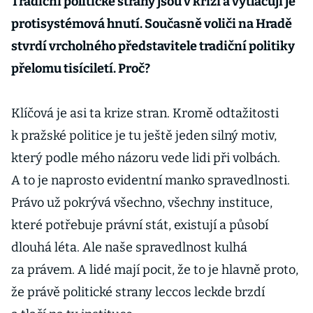
Tradiční politické strany jsou v krizi a vytlačují je
protisystémová hnutí. Současně voliči na Hradě
stvrdí vrcholného představitele tradiční politiky
přelomu tisíciletí. Proč?
Klíčová je asi ta krize stran. Kromě odtažitosti
k pražské politice je tu ještě jeden silný motiv,
který podle mého názoru vede lidi při volbách.
A to je naprosto evidentní manko spravedlnosti.
Právo už pokrývá všechno, všechny instituce,
které potřebuje právní stát, existují a působí
dlouhá léta. Ale naše spravedlnost kulhá
za právem. A lidé mají pocit, že to je hlavně proto,
že právě politické strany leccos leckde brzdí