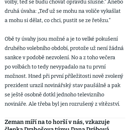
volby, teď se budu chovat opravdu slušně.“ Anebo
druhá úvaha: „Teď už se mohu na voliče vykašlat
a mohu si dělat, co chci, pustit se ze řetězu.“
Obě ty úvahy jsou možné a je to velké pokušení
druhého volebního období, protože už není žádná
sankce v podobě nezvolení. No a z toho večera
po volbách to tedy nevypadalo na tu první
možnost. Hned při první příležitosti nově zvolený
prezident urazil novinářský stav paušálně a pak
se ještě osobně dotkl jednoho televizního
novináře. Ale třeba byl jen rozrušený z vítězství.
Zeman míří na to horší v nás, vzkazuje
členka Drahošova týmu Dana Drábová