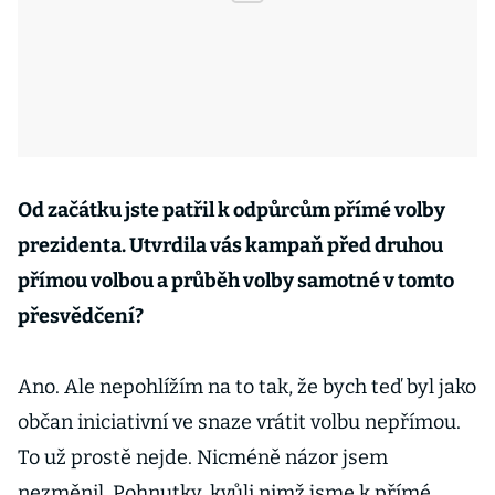
Od začátku jste patřil k odpůrcům přímé volby
prezidenta. Utvrdila vás kampaň před druhou
přímou volbou a průběh volby samotné v tomto
přesvědčení?
Ano. Ale nepohlížím na to tak, že bych teď byl jako
občan iniciativní ve snaze vrátit volbu nepřímou.
To už prostě nejde. Nicméně názor jsem
nezměnil. Pohnutky, kvůli nimž jsme k přímé