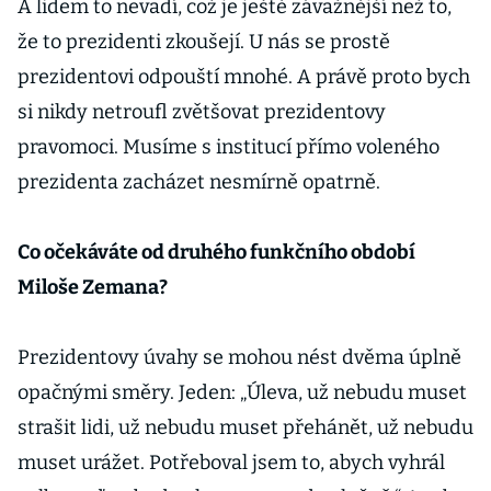
A lidem to nevadí, což je ještě závažnější než to,
že to prezidenti zkoušejí. U nás se prostě
prezidentovi odpouští mnohé. A právě proto bych
si nikdy netroufl zvětšovat prezidentovy
pravomoci. Musíme s institucí přímo voleného
prezidenta zacházet nesmírně opatrně.
Co očekáváte od druhého funkčního období
Miloše Zemana?
Prezidentovy úvahy se mohou nést dvěma úplně
opačnými směry. Jeden: „Úleva, už nebudu muset
strašit lidi, už nebudu muset přehánět, už nebudu
muset urážet. Potřeboval jsem to, abych vyhrál