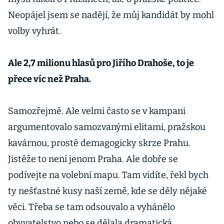
Neopájel jsem se nadějí, že můj kandidát by mohl
volby vyhrát.
Ale 2,7 milionu hlasů pro Jiřího Drahoše, to je
přece víc než Praha.
Samozřejmě. Ale velmi často se v kampani
argumentovalo samozvanými elitami, pražskou
kavárnou, prostě demagogicky skrze Prahu.
Jistěže to není jenom Praha. Ale dobře se
podívejte na volební mapu. Tam vidíte, řekl bych
ty nešťastné kusy naší země, kde se děly nějaké
věci. Třeba se tam odsouvalo a vyhánělo
obyvatelstvo nebo se dělala dramatická