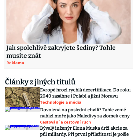
Jak spolehlivě zakryjete šediny? Tohle
musíte znát
Reklama
Články z jiných titulů
Evropě hrozí rychlá dezertifikace. Do roku
2040 zasáhne i Polabí a jižní Moravu
Technologie a média
Dovolená na poslední chvíli? Tahle země
nabízí moře jako Maledivy za zlomek ceny
Cestování a cestovní ruch
Bývalý inženýr Elona Muska drží akcie za
půl miliardy. Při první příležitosti je pošle