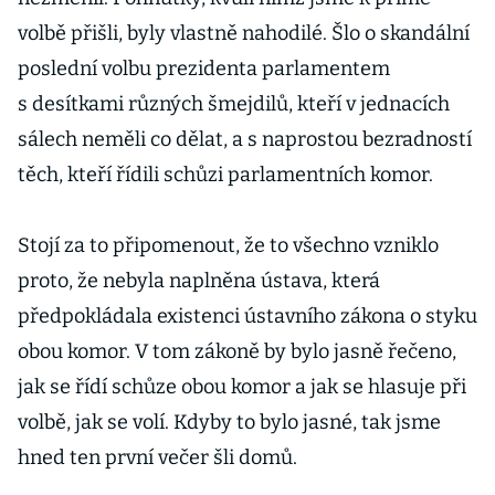
volbě přišli, byly vlastně nahodilé. Šlo o skandální
poslední volbu prezidenta parlamentem
s desítkami různých šmejdilů, kteří v jednacích
sálech neměli co dělat, a s naprostou bezradností
těch, kteří řídili schůzi parlamentních komor.
Stojí za to připomenout, že to všechno vzniklo
proto, že nebyla naplněna ústava, která
předpokládala existenci ústavního zákona o styku
obou komor. V tom zákoně by bylo jasně řečeno,
jak se řídí schůze obou komor a jak se hlasuje při
volbě, jak se volí. Kdyby to bylo jasné, tak jsme
hned ten první večer šli domů.