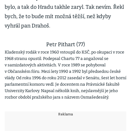
bylo, a tak do Hradu takhle zaryl. Tak nevím. Řekl
bych, že to bude mít možná těžší, než kdyby
vyhrál pan Drahoš.
Petr Pithart (77)
Kladenský rodák v roce 1960 vstoupil do KSČ, po okupaci v roce
1968 stranu opustil. Podepsal Chartu 77 a angažoval se
v samizdatových aktivitách. V roce 1989 se pohyboval
v Občanském fóru. Mezi lety 1990 a 1992 byl předsedou české
vlády. Od roku 1996 do roku 2012 zasedal v Senátu, šest let horní
parlamentní komoru vedl. Je docentem na Právnické fakultě
Univerzity Karlovy. Napsal několik knih, nejslavnější je jeho
rozbor období pražského jara s názvem Osmašedesátý.