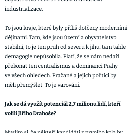
industrializace.
To jsou kraje, které byly příliš dotčeny moderními
dějinami. Tam, kde jsou území a obyvatelstvo
stabilní, to je ten pruh od severu k jihu, tam tahle
demagogie nepůsobila. Platí, že se nám nedaří
překonat ten centralismus a dominanci Prahy
ve všech ohledech. Pražané a jejich politici by
měli přemýšlet. To je varování.
Jak se dá využít potenciál 2,7 milionu lidí, kteří
volili Jiřího Drahoše?
Myslím si, že někteří kandidáti z prvního kola by