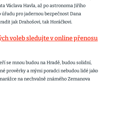
ta Václava Havla, až po astronoma Jiřího
ho úřadu pro jadernou bezpečnost Dana
adit jak Drahošovi, tak Horáčkovi.
ch voleb sledujte v online přenosu
 kteří se mnou budou na Hradě, budou solidní,
né prověrky a mými poradci nebudou lidé jako
 v narážce na nechvalně známého Zemanova