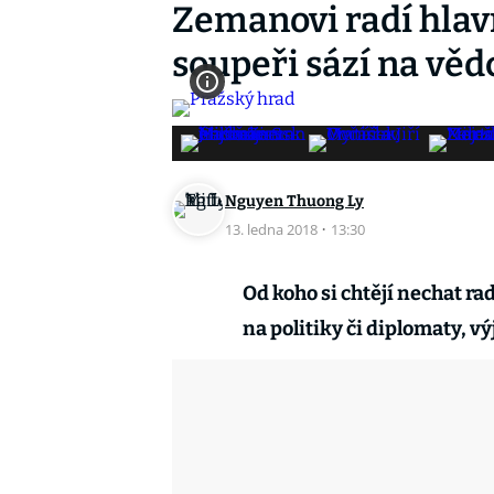
Zemanovi radí hlavně
soupeři sází na vě
Nguyen Thuong Ly
13. ledna 2018
·
13:30
Od koho si chtějí nechat ra
na politiky či diplomaty, 