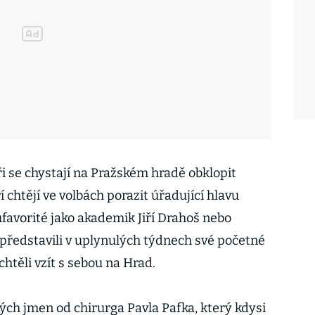
ři se chystají na Pražském hradě obklopit
í chtějí ve volbách porazit úřadující hlavu
favorité jako akademik Jiří Drahoš nebo
představili v uplynulých týdnech své početné
 chtěli vzít s sebou na Hrad.
ch jmen od chirurga Pavla Pafka, který kdysi