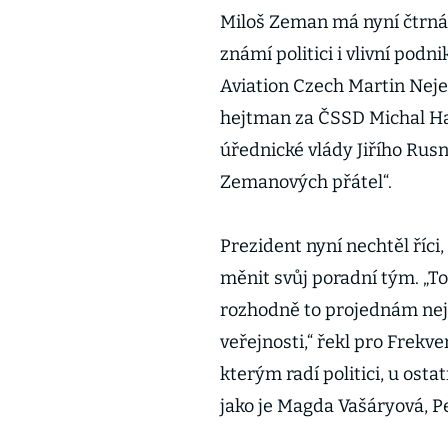
Miloš Zeman má nyní čtrnác
známí politici i vlivní podni
Aviation Czech Martin Neje
hejtman za ČSSD Michal Haš
úřednické vlády Jiřího Rusn
Zemanových přátel“.
Prezident nyní nechtěl říc
měnit svůj poradní tým. „T
rozhodně to projednám nejd
veřejnosti,“ řekl pro Frekv
kterým radí politici, u osta
jako je Magda Vašáryová, P