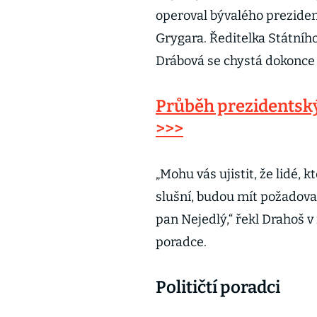
operoval bývalého preziden
Grygara. Ředitelka Státní
Drábová se chystá dokonce r
Průběh prezidentský
>>>
„Mohu vás ujistit, že lidé,
slušní, budou mít požadova
pan Nejedlý,“ řekl Drahoš
poradce.
Političtí poradci