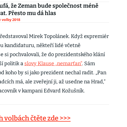
ufá, že Zeman bude společnost méně
at. Přesto mu dá hlas
 volby 2018
představoval Mirek Topolánek. Když expremiér
 kandidaturu, někteří lidé včetně
 si pochvalovali, že do prezidentského klání
í politik a
slovy Klause „nemarťan“
. Sám
od koho by si jako prezident nechal radit. „Pan
cích má, ale zveřejní ji, až usedne na Hrad,“
racovník v kampani Edvard Kožušník.
 volbách čtěte zde >>>