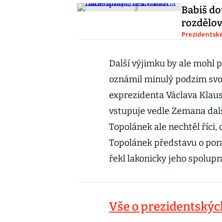
Babiš do
rozdělov
Prezidentské
Další výjimku by ale mohl 
oznámil minulý podzim svou
exprezidenta Václava Klause
vstupuje vedle Zemana dalš
Topolánek ale nechtěl říci, 
Topolánek představu o porad
řekl lakonicky jeho spolup
Vše o prezidentských