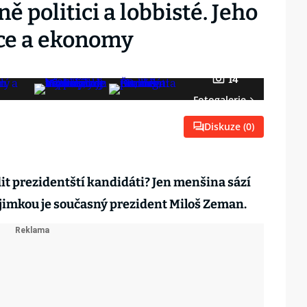
 politici a lobbisté. Jeho
dce a ekonomy
14
Fotogalerie
Diskuze (
0
)
dit prezidentští kandidáti? Jen menšina sází
výjimkou je současný prezident Miloš Zeman.