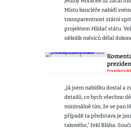
Jediný Horáček už začal mlu
Místo kancléře nabídl svému
transparentnost státní spr
projektem Hlídač státu. Ve
několik měsíců dělal dokon
Komentá
preziden
Prezidentské
„Já jsem nabídku dostal a zv
detailů, co bych všechno dě
minimálně tím, že se pan 
případě ta představa je jas
takového,“ řekl Bláha. Sou