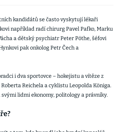
ích kandidátů se často vyskytují lékaři
kovi například radí chirurg Pavel Pafko, Marku
Vácha a dětský psychiatr Peter Pöthe, šéfovi
 Hynkovi pak onkolog Petr Čech a
dci i dva sportovce – hokejistu a vítěze z
Roberta Reichela a cyklistu Leopolda Königa.
svými lidmi ekonomy, politology a právníky.
ře?