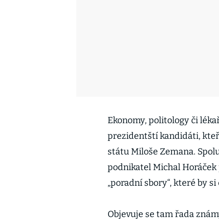
Ekonomy, politology či léka
prezidentští kandidáti, kteř
státu Miloše Zemana. Spolu
podnikatel Michal Horáček 
„poradní sbory“, které by si
Objevuje se tam řada známý