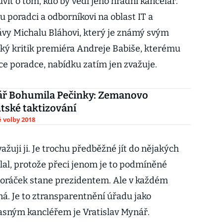
vit o tom, kdo by vedl jeho hradní kancelář.
 poradci a odborníkovi na oblast IT a
ávy Michalu Bláhovi, který je známý svým
lký kritik premiéra Andreje Babiše, kterému
ce poradce, nabídku zatím jen zvažuje.
ř Bohumila Pečinky: Zemanovo
tské taktizování
 volby 2018
ažuji ji. Je trochu předběžné jít do nějakých
lal, protože přeci jenom je to podmíněné
Horáček stane prezidentem. Ale v každém
ná. Je to ztransparentnění úřadu jako
časným kancléřem je Vratislav Mynář.