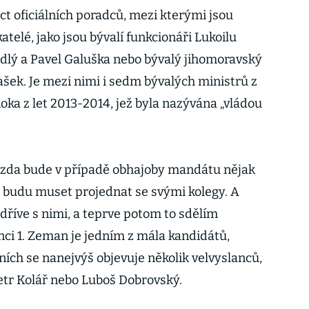
t oficiálních poradců, mezi kterými jsou
katelé, jako jsou bývalí funkcionáři Lukoilu
dlý a Pavel Galuška nebo bývalý jihomoravský
ek. Je mezi nimi i sedm bývalých ministrů z
oka z let 2013-2014, jež byla nazývána „vládou
i, zda bude v případě obhajoby mandátu nějak
o budu muset projednat se svými kolegy. A
říve s nimi, a teprve potom to sdělím
enci 1. Zeman je jedním z mála kandidátů,
tních se nanejvýš objevuje několik velvyslanců,
etr Kolář nebo Luboš Dobrovský.