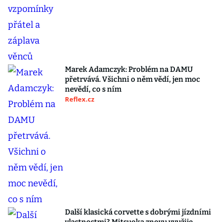
Marek Adamczyk: Problém na DAMU
přetrvává. Všichni o něm vědí, jen moc
nevědí, co s ním
Reflex.cz
Další klasická corvette s dobrými jízdními