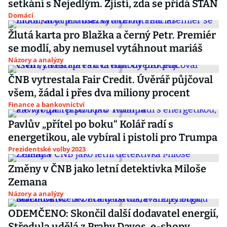
setkání s Nejedlým. Zjistí, zda se přidá STAN
Domácí
Žlutá karta pro Blažka a černý Petr. Premiér
se modlí, aby nemusel vytáhnout mariáš
Názory a analýzy
ČNB vytrestala Fair Credit. Úvěrář půjčoval
všem, žádal i přes dva miliony procent
Finance a bankovnictví
Pavlův „přítel po boku“ Kolář radí s
energetikou, ale vybíral i pistoli pro Trumpa
Prezidentské volby 2023
Změny v ČNB jako letní detektivka Miloše
Zemana
Názory a analýzy
ODEMČENO: Skončil další dodavatel energií,
Středula udělá z Prahy Davos, e-shopy