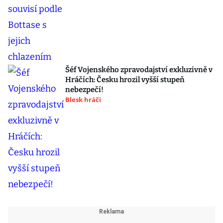
Šéf Vojenského zpravodajství exkluzivně v
Hráčích: Česku hrozil vyšší stupeň
nebezpečí!
Blesk hráči