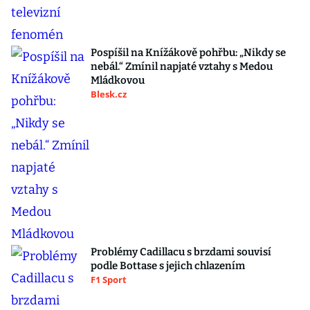
Pospíšil na Knížákově pohřbu: „Nikdy se
nebál.“ Zmínil napjaté vztahy s Medou
Mládkovou
Blesk.cz
Problémy Cadillacu s brzdami souvisí
podle Bottase s jejich chlazením
F1 Sport