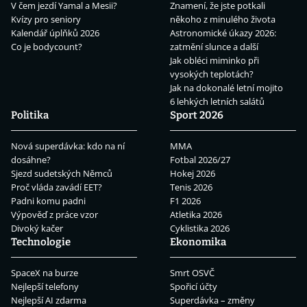
V čem jezdí Yamal a Mesii?
Znamení, že jste potkali
Kvízy pro seniory
někoho z minulého života
Kalendář úplňků 2026
Astronomické úkazy 2026:
Co je bodycount?
zatmění slunce a další
Jak obléci miminko při
vysokých teplotách?
Jak na dokonalé letní mojito
6 lehkých letních salátů
Politika
Sport 2026
Nová superdávka: kdo na ní
MMA
dosáhne?
Fotbal 2026/27
Sjezd sudetských Němců
Hokej 2026
Proč vláda zavádí EET?
Tenis 2026
Padni komu padni
F1 2026
Výpověď z práce vzor
Atletika 2026
Divoký kačer
Cyklistika 2026
Technologie
Ekonomika
SpaceX na burze
Smrt OSVČ
Nejlepší telefony
Spořicí účty
Nejlepší AI zdarma
Superdávka – změny