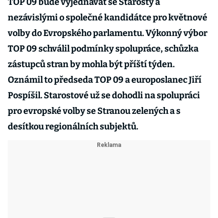
TOP 09 bude vyjednávat se Starosty a
nezávislými o společné kandidátce pro květnové
volby do Evropského parlamentu. Výkonný výbor
TOP 09 schválil podmínky spolupráce, schůzka
zástupců stran by mohla být příští týden.
Oznámil to předseda TOP 09 a europoslanec Jiří
Pospíšil. Starostové už se dohodli na spolupráci
pro evropské volby se Stranou zelených a s
desítkou regionálních subjektů.