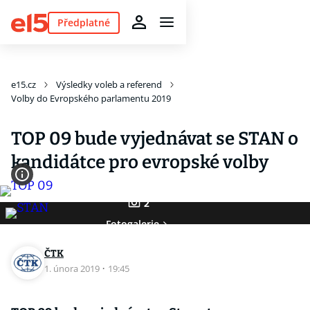
Předplatné
e15.cz
Výsledky voleb a referend
Volby do Evropského parlamentu 2019
TOP 09 bude vyjednávat se STAN o
kandidátce pro evropské volby
2
Fotogalerie
ČTK
1. února 2019
·
19:45