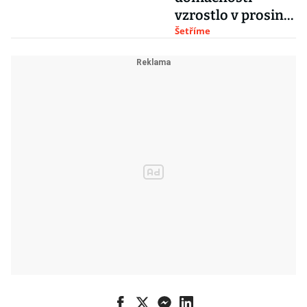
vzrostlo v prosinci
na 1,651 bilionu
Šetříme