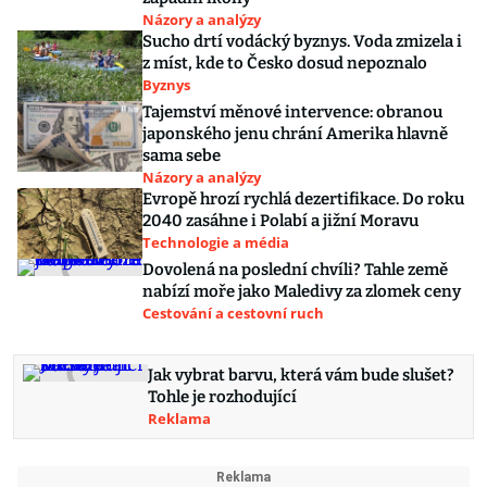
Názory a analýzy
Sucho drtí vodácký byznys. Voda zmizela i
z míst, kde to Česko dosud nepoznalo
Byznys
Tajemství měnové intervence: obranou
japonského jenu chrání Amerika hlavně
sama sebe
Názory a analýzy
Evropě hrozí rychlá dezertifikace. Do roku
2040 zasáhne i Polabí a jižní Moravu
Technologie a média
Dovolená na poslední chvíli? Tahle země
nabízí moře jako Maledivy za zlomek ceny
Cestování a cestovní ruch
Jak vybrat barvu, která vám bude slušet?
Tohle je rozhodující
Reklama