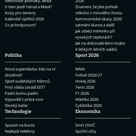
Neštovice: příznaky, léčba
2026
V čem jezdí Yamal a Mesii?
Znamení, že jste potkali
Kvízy pro seniory
někoho z minulého života
Kalendář úplňků 2026
Astronomické úkazy 2026:
Co je bodycount?
zatmění slunce a další
Jak obléci miminko při
vysokých teplotách?
Jak na dokonalé letní mojito
6 lehkých letních salátů
Politika
Sport 2026
Nová superdávka: kdo na ní
MMA
dosáhne?
Fotbal 2026/27
Sjezd sudetských Němců
Hokej 2026
Proč vláda zavádí EET?
Tenis 2026
Padni komu padni
F1 2026
Výpověď z práce vzor
Atletika 2026
Divoký kačer
Cyklistika 2026
Technologie
Ekonomika
SpaceX na burze
Smrt OSVČ
Nejlepší telefony
Spořicí účty