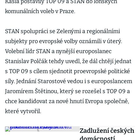
Kasla postavily TOP 09 a STAN do loňských
komunálních voleb v Praze.
STAN spolupráci se Zelenými a regionálními
subjekty pro evropské volby oznámili v úterý.
Volební lídr STAN a nynější europoslanec
Stanislav Polčák tehdy uvedl, že dál chtějí jednat
s TOP 09 s cílem sjednotit proevropské politické
síly. Jednání Starostové vedou i s europoslancem
Jaromírem Štětinou, který se rozešel s TOP 09 a
chce kandidovat za nové hnutí Evropa společně,
které vytvořil.
Zadlužení českých
domácností