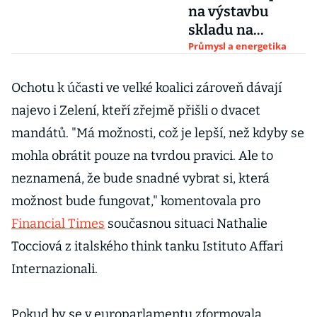
na výstavbu
skladu na
Mělnicku. Říká,
Průmysl a energetika
že ho
nepotřebuje
Ochotu k účasti ve velké koalici zároveň dávají
najevo i Zelení, kteří zřejmě přišli o dvacet
mandátů. "Má možnosti, což je lepší, než kdyby se
mohla obrátit pouze na tvrdou pravici. Ale to
neznamená, že bude snadné vybrat si, která
možnost bude fungovat," komentovala pro
Financial Times
současnou situaci Nathalie
Tocciová z italského think tanku Istituto Affari
Internazionali.
Pokud by se v europarlamentu zformovala