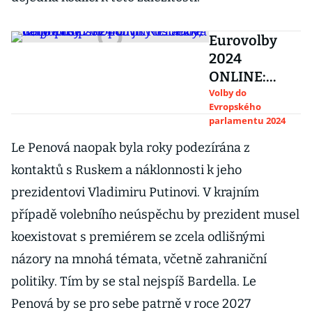
Eurovolby
2024
ONLINE:
Těžké váhy
Volby do
Evropského
evropské
parlamentu 2024
politiky
Le Penová naopak byla roky podezírána z
oslabily, do
popředí
kontaktů s Ruskem a náklonnosti k jeho
mohou jít
prezidentovi Vladimiru Putinovi. V krajním
Meloniová
případě volebního neúspěchu by prezident musel
nebo Tusk
koexistovat s premiérem se zcela odlišnými
názory na mnohá témata, včetně zahraniční
politiky. Tím by se stal nejspíš Bardella. Le
Penová by se pro sebe patrně v roce 2027