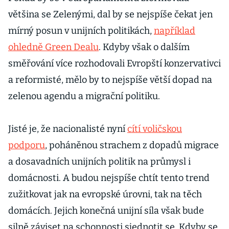
většina se Zelenými, dal by se nejspíše čekat jen
mírný posun v unijních politikách,
například
ohledně Green Dealu
. Kdyby však o dalším
směřování více rozhodovali Evropští konzervativci
a reformisté, mělo by to nejspíše větší dopad na
zelenou agendu a migrační politiku.
Jisté je, že nacionalisté nyní
cítí voličskou
podporu
, poháněnou strachem z dopadů migrace
a dosavadních unijních politik na průmysl i
domácnosti. A budou nejspíše chtít tento trend
zužitkovat jak na evropské úrovni, tak na těch
domácích. Jejich konečná unijní síla však bude
silně záviset na schopnosti sjednotit se. Kdyby se