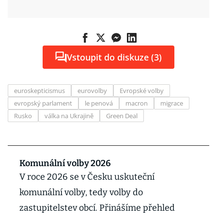
Vstoupit do diskuze (3)
euroskepticismus
eurovolby
Evropské volby
evropský parlament
le penová
macron
migrace
Rusko
válka na Ukrajině
Green Deal
Komunální volby 2026
V roce 2026 se v Česku uskuteční
komunální volby, tedy volby do
zastupitelstev obcí. Přinášíme přehled