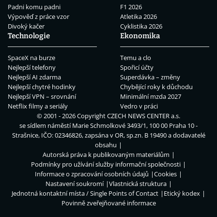
Padni komu padni
F1 2026
Výpověď z práce vzor
Atletika 2026
Divoký kačer
Cyklistika 2026
Technologie
Ekonomika
SpaceX na burze
Temu a clo
Nejlepší telefony
Spořicí účty
Nejlepší AI zdarma
Superdávka – změny
Nejlepší chytré hodinky
Chybějící roky k důchodu
Nejlepší VPN – srovnání
Minimální mzda 2027
Netflix filmy a seriály
Vedro v práci
© 2001 - 2026 Copyright
CZECH NEWS CENTER a.s.
se sídlem náměstí Marie Schmolkové 3493/1, 100 00 Praha 10 -
Strašnice, IČO: 02346826, zapsána v OR, sp.zn. B 19490 a dodavatelé
obsahu
Autorská práva k publikovaným materiálům
Podmínky pro užívání služby informační společnosti
Informace o zpracování osobních údajů
Cookies
Nastavení soukromí
Vlastnická struktura
Jednotná kontaktní místa / Single Points of Contact
Etický kodex
Povinně zveřejňované informace