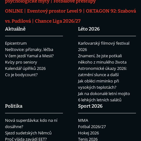
psychologické mýty
Fotbalové přestupy
ONLINE
Eventový prostor Level 9
OKTAGON 92: Szabová
vs. Pudilová
Chance Liga 2026/27
Aktuálně
Léto 2026
Epicentrum
Karlovarský filmový festival
Neštovice: příznaky, léčba
2026
V čem jezdí Yamal a Mesii?
Znamení, že jste potkali
Kvízy pro seniory
někoho z minulého života
Kalendář úplňků 2026
Astronomické úkazy 2026:
Co je bodycount?
zatmění slunce a další
Jak obléci miminko při
vysokých teplotách?
Jak na dokonalé letní mojito
6 lehkých letních salátů
Politika
Sport 2026
Nová superdávka: kdo na ní
MMA
dosáhne?
Fotbal 2026/27
Sjezd sudetských Němců
Hokej 2026
Proč vláda zavádí EET?
Tenis 2026