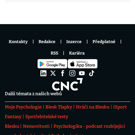
Kontakty
Redakce
Inzerce
Předplatné
RSS
Kariéra
Další témata z našich webů
Moje Psychologie
Blesk Tlapky
Hráči na Blesku
iSport
Fantasy
Spotřebitelské testy
Blesku
Nemovitosti
Psychologika - podcast rozbíjející