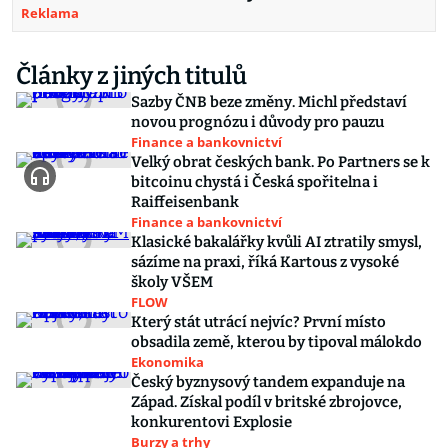
Reklama
Články z jiných titulů
Sazby ČNB beze změny. Michl představí
novou prognózu i důvody pro pauzu
Finance a bankovnictví
Velký obrat českých bank. Po Partners se k
bitcoinu chystá i Česká spořitelna i
Raiffeisenbank
Finance a bankovnictví
Klasické bakalářky kvůli AI ztratily smysl,
sázíme na praxi, říká Kartous z vysoké
školy VŠEM
FLOW
Který stát utrácí nejvíc? První místo
obsadila země, kterou by tipoval málokdo
Ekonomika
Český byznysový tandem expanduje na
Západ. Získal podíl v britské zbrojovce,
konkurentovi Explosie
Burzy a trhy