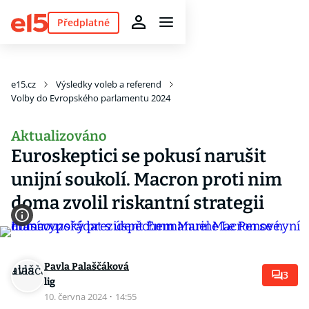
Předplatné
e15.cz
Výsledky voleb a referend
Volby do Evropského parlamentu 2024
Aktualizováno
Euroskeptici se pokusí narušit
unijní soukolí. Macron proti nim
doma zvolil riskantní strategii
Pavla Palaščáková
3
lig
10. června 2024
·
14:55