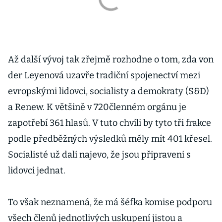
Až další vývoj tak zřejmě rozhodne o tom, zda von
der Leyenová uzavře tradiční spojenectví mezi
evropskými lidovci, socialisty a demokraty (S&D)
a Renew. K většině v 720členném orgánu je
zapotřebí 361 hlasů. V tuto chvíli by tyto tři frakce
podle předběžných výsledků měly mít 401 křesel.
Socialisté už dali najevo, že jsou připraveni s
lidovci jednat.
To však neznamená, že má šéfka komise podporu
všech členů jednotlivých uskupení jistou a