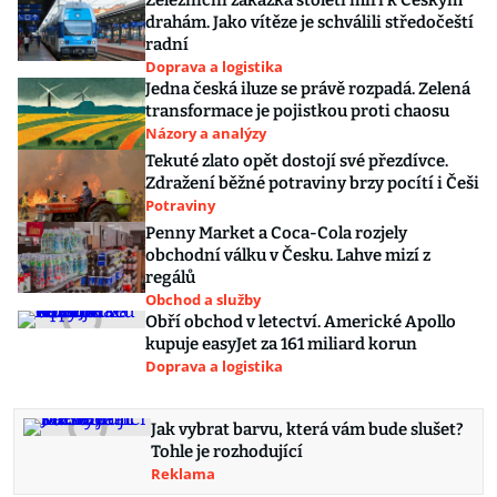
Železniční zakázka století míří k Českým
drahám. Jako vítěze je schválili středočeští
radní
Doprava a logistika
Jedna česká iluze se právě rozpadá. Zelená
transformace je pojistkou proti chaosu
Názory a analýzy
Tekuté zlato opět dostojí své přezdívce.
Zdražení běžné potraviny brzy pocítí i Češi
Potraviny
Penny Market a Coca-Cola rozjely
obchodní válku v Česku. Lahve mizí z
regálů
Obchod a služby
Obří obchod v letectví. Americké Apollo
kupuje easyJet za 161 miliard korun
Doprava a logistika
Jak vybrat barvu, která vám bude slušet?
Tohle je rozhodující
Reklama