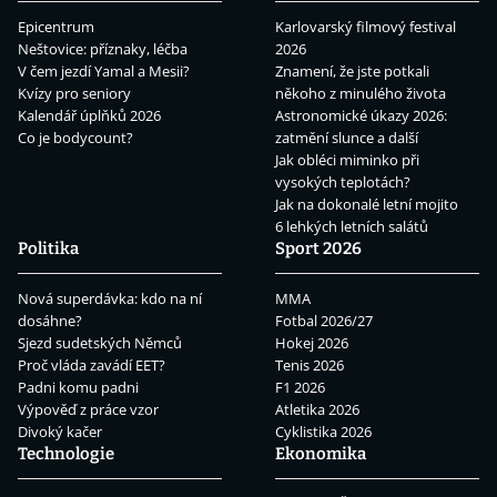
Epicentrum
Karlovarský filmový festival
Neštovice: příznaky, léčba
2026
V čem jezdí Yamal a Mesii?
Znamení, že jste potkali
Kvízy pro seniory
někoho z minulého života
Kalendář úplňků 2026
Astronomické úkazy 2026:
Co je bodycount?
zatmění slunce a další
Jak obléci miminko při
vysokých teplotách?
Jak na dokonalé letní mojito
6 lehkých letních salátů
Politika
Sport 2026
Nová superdávka: kdo na ní
MMA
dosáhne?
Fotbal 2026/27
Sjezd sudetských Němců
Hokej 2026
Proč vláda zavádí EET?
Tenis 2026
Padni komu padni
F1 2026
Výpověď z práce vzor
Atletika 2026
Divoký kačer
Cyklistika 2026
Technologie
Ekonomika