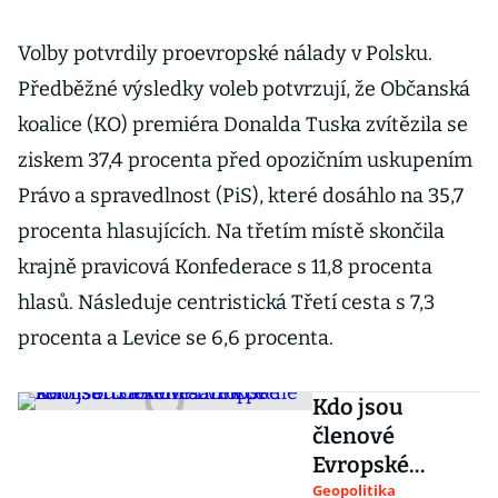
Volby potvrdily proevropské nálady v Polsku.
Předběžné výsledky voleb potvrzují, že Občanská
koalice (KO) premiéra Donalda Tuska zvítězila se
ziskem 37,4 procenta před opozičním uskupením
Právo a spravedlnost (PiS), které dosáhlo na 35,7
procenta hlasujících. Na třetím místě skončila
krajně pravicová Konfederace s 11,8 procenta
hlasů. Následuje centristická Třetí cesta s 7,3
procenta a Levice se 6,6 procenta.
Kdo jsou
členové
Evropské
komise?
Geopolitika