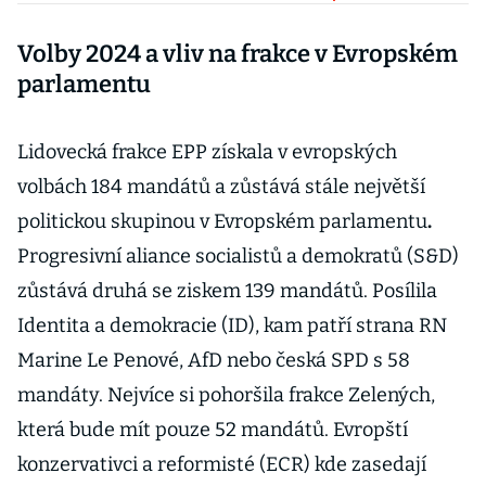
Složení a
Volby 2024 a vliv na frakce v Evropském
funkce
komisařů a
parlamentu
komisařek
podle zemí
Lidovecká frakce EPP získala v evropských
volbách 184 mandátů a zůstává stále největší
politickou skupinou v Evropském parlamentu
.
Progresivní aliance socialistů a demokratů (S&D)
zůstává druhá se ziskem 139 mandátů. Posílila
Identita a demokracie (ID), kam patří strana RN
Marine Le Penové, AfD nebo česká SPD s 58
mandáty. Nejvíce si pohoršila frakce Zelených,
která bude mít pouze 52 mandátů. Evropští
konzervativci a reformisté (ECR) kde zasedají