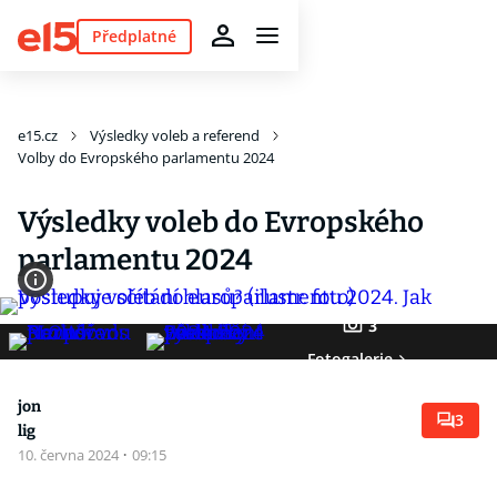
Předplatné
e15.cz
Výsledky voleb a referend
Volby do Evropského parlamentu 2024
Výsledky voleb do Evropského
parlamentu 2024
3
Fotogalerie
jon
3
lig
10. června 2024
·
09:15