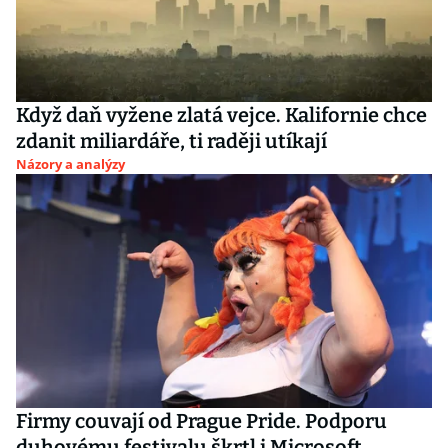
Když daň vyžene zlatá vejce. Kalifornie chce
zdanit miliardáře, ti raději utíkají
Názory a analýzy
Firmy couvají od Prague Pride. Podporu
duhovému festivalu škrtl i Microsoft