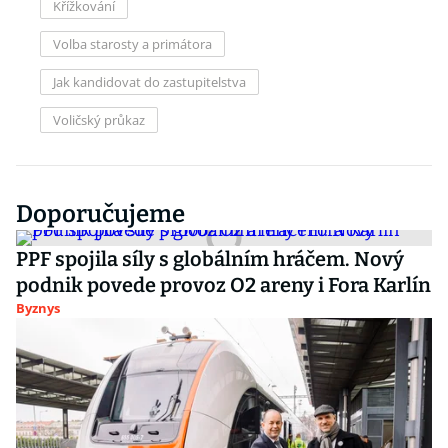
Křížkování
Volba starosty a primátora
Jak kandidovat do zastupitelstva
Voličský průkaz
Doporučujeme
PPF spojila síly s globálním hráčem. Nový
podnik povede provoz O2 areny i Fora Karlín
Byznys