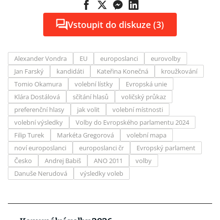
Vstoupit do diskuze (3)
Alexander Vondra
EU
europoslanci
eurovolby
Jan Farský
kandidáti
Kateřina Konečná
kroužkování
Tomio Okamura
volební lístky
Evropská unie
Klára Dostálová
sčítání hlasů
voličský průkaz
preferenční hlasy
jak volit
volební místnosti
volební výsledky
Volby do Evropského parlamentu 2024
Filip Turek
Markéta Gregorová
volební mapa
noví europoslanci
europoslanci čr
Evropský parlament
Česko
Andrej Babiš
ANO 2011
volby
Danuše Nerudová
výsledky voleb