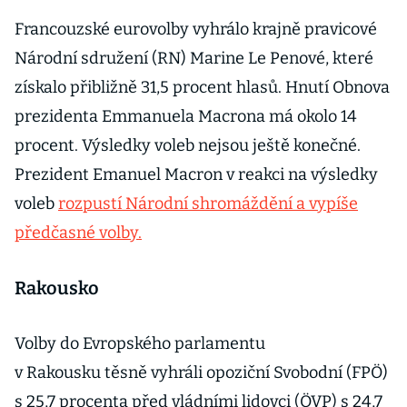
Francouzské eurovolby vyhrálo krajně pravicové
Národní sdružení (RN) Marine Le Penové, které
získalo přibližně 31,5 procent hlasů. Hnutí Obnova
prezidenta Emmanuela Macrona má okolo 14
procent. Výsledky voleb nejsou ještě konečné.
Prezident Emanuel Macron v reakci na výsledky
voleb
rozpustí Národní shromáždění a vypíše
předčasné volby.
Rakousko
Volby do Evropského parlamentu
v Rakousku těsně vyhráli opoziční Svobodní (FPÖ)
s 25,7 procenta před vládními lidovci (ÖVP) s 24,7