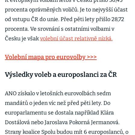
K evropským volbám letos v Česku přišlo 36,45
procenta oprávněných voličů. Je to nejvyšší účast
od vstupu ČR do unie. Před pěti lety přišlo 28,72
procenta. Ve srovnání s ostatními volbami v
Česku je však
volební účast relativně nízká.
Volební mapa pro eurovolby >>>
Výsledky voleb a europoslanci za ČR
ANO získalo v letošních eurovolbách sedm
mandátů o jeden víc než před pěti lety. Do
europarlamentu se dostala například Klára
Dostálová nebo Jaroslava Pokorná Jermanová.
Strany koalice Spolu budou mít 6 europoslanců, o