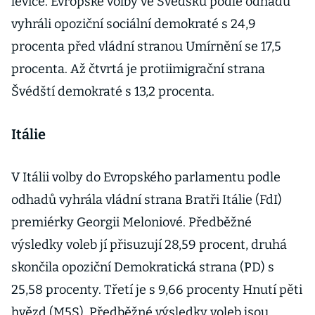
levice. Evropské volby ve Švédsku podle odhadů
vyhráli opoziční sociální demokraté s 24,9
procenta před vládní stranou Umírnění se 17,5
procenta. Až čtvrtá je protiimigrační strana
Švédští demokraté s 13,2 procenta.
Itálie
V Itálii volby do Evropského parlamentu podle
odhadů vyhrála vládní strana Bratři Itálie (FdI)
premiérky Georgii Meloniové. Předběžné
výsledky voleb jí přisuzují 28,59 procent, druhá
skončila opoziční Demokratická strana (PD) s
25,58 procenty. Třetí je s 9,66 procenty Hnutí pěti
hvězd (M5S). Předběžné výsledky voleb jsou