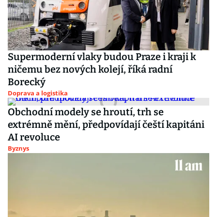
Supermoderní vlaky budou Praze i kraji k
ničemu bez nových kolejí, říká radní
Borecký
Doprava a logistika
Obchodní modely se hroutí, trh se
extrémně mění, předpovídají čeští kapitáni
AI revoluce
Byznys