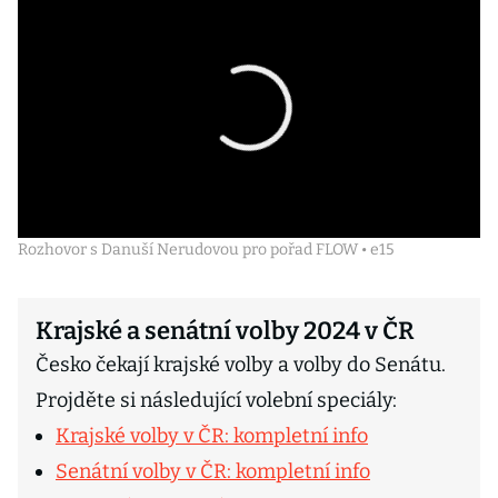
Rozhovor s Danuší Nerudovou pro pořad FLOW • e15
Krajské a senátní volby 2024 v ČR
Česko čekají krajské volby a volby do Senátu.
Projděte si následující volební speciály:
Krajské volby v ČR: kompletní info
Senátní volby v ČR: kompletní info