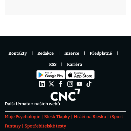
Kontakty
Redakce
Inzerce
Předplatné
RSS
Kariéra
Další témata z našich webů
Moje Psychologie
Blesk Tlapky
Hráči na Blesku
iSport
Fantasy
Spotřebitelské testy