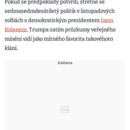
Pokud se předpoklady potvrdí, střetne se
sedmasedmdesátiletý politik v listopadových
volbách s demokratickým prezidentem
Joem
Bidenem
. Trumpa zatím průzkumy veřejného
mínění vidí jako mírného favorita takovéhoto
klání.