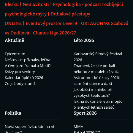
Blesku
Nemovitosti
Psychologika - podcast rozbíjející
psychologické mýty
Fotbalové přestupy
ONLINE
Eventový prostor Level 9
OKTAGON 92: Szabová
vs. Pudilová
Chance Liga 2026/27
Aktuálně
Léto 2026
Epicentrum
Karlovarský filmový festival
Neštovice: příznaky, léčba
2026
V čem jezdí Yamal a Mesii?
Znamení, že jste potkali
Kvízy pro seniory
někoho z minulého života
Kalendář úplňků 2026
Astronomické úkazy 2026:
Co je bodycount?
zatmění slunce a další
Jak obléci miminko při
vysokých teplotách?
Jak na dokonalé letní mojito
6 lehkých letních salátů
Politika
Sport 2026
Nová superdávka: kdo na ní
MMA
dosáhne?
Fotbal 2026/27