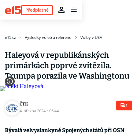
Předplatné
e15.cz
Výsledky voleb a referend
Volby v USA
Haleyová v republikánských
primárkách poprvé zvítězila.
Trumpa porazila ve Washingtonu
ČTK
1
4. března 2024
·
06:44
Bývalá velvyslankyně Spojených států při OSN