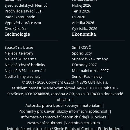
Sjezd sudetských Němců
Hokej 2026
Proč vláda zavádí EET?
Tenis 2026
Padni komu padni
F1 2026
Výpověď z práce vzor
Atletika 2026
Divoký kačer
Cyklistika 2026
Technologie
Ekonomika
SpaceX na burze
Smrt OSVČ
Nejlepší telefony
Spořicí účty
Nejlepší AI zdarma
Superdávka – změny
Nejlepší chytré hodinky
Důchody 2027
Nejlepší VPN – srovnání
Minimální mzda 2027
Netflix filmy a seriály
Senior Pas – slevy
© 2001 - 2026 Copyright
CZECH NEWS CENTER a.s.
se sídlem náměstí Marie Schmolkové 3493/1, 100 00 Praha 10 -
Strašnice, IČO: 02346826, zapsána v OR, sp.zn. B 19490 a dodavatelé
obsahu
Autorská práva k publikovaným materiálům
Podmínky pro užívání služby informační společnosti
Informace o zpracování osobních údajů
Cookies
Nastavení soukromí
Vlastnická struktura
Jednotná kontaktní místa / Single Points of Contact
Etický kodex