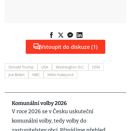
Vstoupit do diskuze (1)
Donald Trump
USA
Washington D.C.
OSN
Joe Biden
NBC
Nikki Haleyová
Komunální volby 2026
V roce 2026 se v Česku uskuteční
komunální volby, tedy volby do
zastupitelstev obcí. Přinášíme přehled