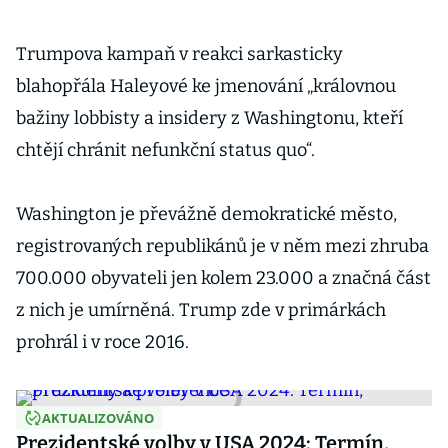
Trumpova kampaň v reakci sarkasticky
blahopřála Haleyové ke jmenování „královnou
bažiny lobbisty a insidery z Washingtonu, kteří
chtějí chránit nefunkční status quo“.
Washington je převážně demokratické město,
registrovaných republikánů je v něm mezi zhruba
700.000 obyvateli jen kolem 23.000 a značná část
z nich je umírněná. Trump zde v primárkách
prohrál i v roce 2016.
AKTUALIZOVÁNO
Prezidentské volby v USA 2024: Termín,