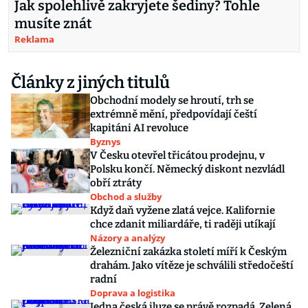
Jak spolehlivě zakryjete šediny? Tohle
musíte znát
Reklama
Články z jiných titulů
Obchodní modely se hroutí, trh se
extrémně mění, předpovídají čeští
kapitáni AI revoluce
Byznys
V Česku otevřel třicátou prodejnu, v
Polsku končí. Německý diskont nezvládl
obří ztráty
Obchod a služby
Když daň vyžene zlatá vejce. Kalifornie
chce zdanit miliardáře, ti raději utíkají
Názory a analýzy
Železniční zakázka století míří k Českým
drahám. Jako vítěze je schválili středočeští
radní
Doprava a logistika
Jedna česká iluze se právě rozpadá. Zelená