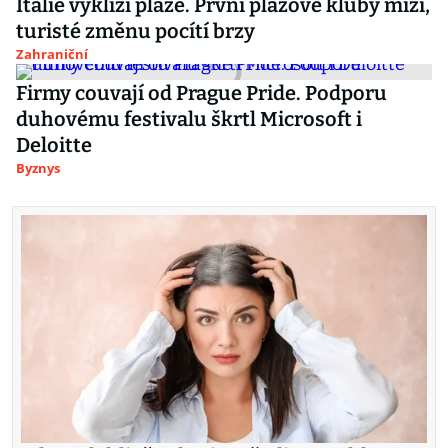
Itálie vyklízí pláže. První plážové kluby mizí,
turisté změnu pocítí brzy
Zahraniční
Firmy couvají od Prague Pride. Podporu
duhovému festivalu škrtl Microsoft i
Deloitte
Byznys