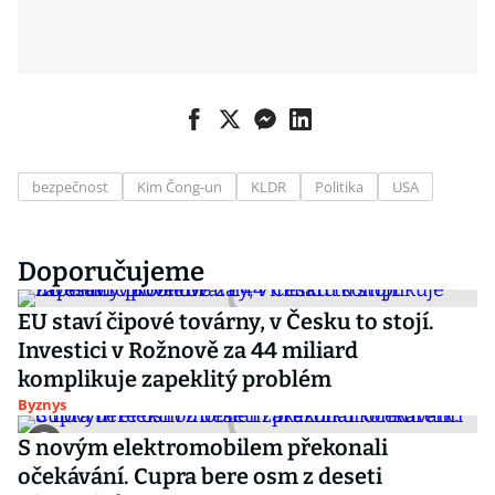
bezpečnost
Kim Čong-un
KLDR
Politika
USA
Doporučujeme
EU staví čipové továrny, v Česku to stojí.
Investici v Rožnově za 44 miliard
komplikuje zapeklitý problém
Byznys
S novým elektromobilem překonali
očekávání. Cupra bere osm z deseti