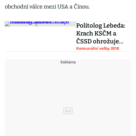
obchodní válce mezi USA a Čínou.
Politolog Lebeda:
Krach KSČM a
ČSSD ohrožuje
Babišovu vládu
Komunální volby 2018