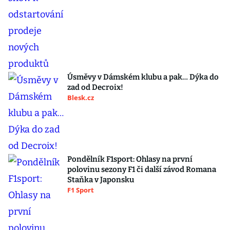
Úsměvy v Dámském klubu a pak… Dýka do
zad od Decroix!
Blesk.cz
Pondělník F1sport: Ohlasy na první
polovinu sezony F1 či další závod Romana
Staňka v Japonsku
F1 Sport