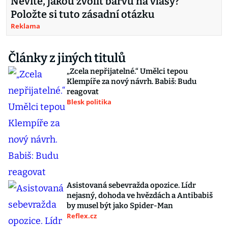
Nevíte, jakou zvolit barvu na vlasy?
Položte si tuto zásadní otázku
Reklama
Články z jiných titulů
„Zcela nepřijatelné.“ Umělci tepou
Klempíře za nový návrh. Babiš: Budu
reagovat
Blesk politika
Asistovaná sebevražda opozice. Lídr
nejasný, dohoda ve hvězdách a Antibabiš
by musel být jako Spider-Man
Reflex.cz