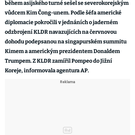
během asijského turné sešel se severokorejským
vůdcem Kim Čong-unem. Podle šéfa americké
diplomacie pokročili v jednáních o jaderném
odzbrojení KLDR navazujících na červnovou
dohodu podepsanou na singapurském summitu
Kimem a americkým prezidentem Donaldem
Trumpem. Z KLDR zamířil Pompeo do Jižní
Koreje, informovala agentura AP.