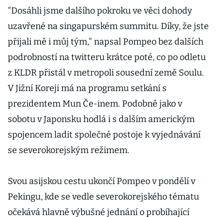
"Dosáhli jsme dalšího pokroku ve věci dohody
uzavřené na singapurském summitu. Díky, že jste
přijali mě i můj tým," napsal Pompeo bez dalších
podrobností na twitteru krátce poté, co po odletu
z KLDR přistál v metropoli sousední země Soulu.
V Jižní Koreji má na programu setkání s
prezidentem Mun Če-inem. Podobně jako v
sobotu v Japonsku hodlá i s dalším americkým
spojencem ladit společné postoje k vyjednávání
se severokorejským režimem.
Svou asijskou cestu ukončí Pompeo v pondělí v
Pekingu, kde se vedle severokorejského tématu
očekává hlavně výbušné jednání o probíhající