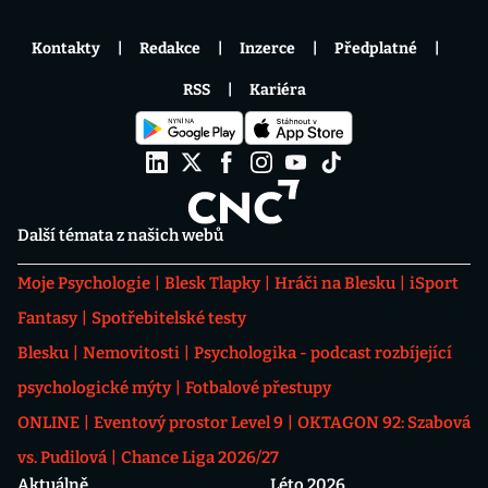
Kontakty
Redakce
Inzerce
Předplatné
RSS
Kariéra
Další témata z našich webů
Moje Psychologie
Blesk Tlapky
Hráči na Blesku
iSport
Fantasy
Spotřebitelské testy
Blesku
Nemovitosti
Psychologika - podcast rozbíjející
psychologické mýty
Fotbalové přestupy
ONLINE
Eventový prostor Level 9
OKTAGON 92: Szabová
vs. Pudilová
Chance Liga 2026/27
Aktuálně
Léto 2026