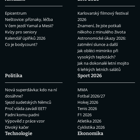
Epicentrum
Karlovarský filmový festival
Neštovice: příznaky, léčba
2026
V čem jezdí Yamal a Mesii?
Znamení, že jste potkali
Kvízy pro seniory
někoho z minulého života
Kalendář úplňků 2026
Astronomické úkazy 2026:
Co je bodycount?
zatmění slunce a další
Jak obléci miminko při
vysokých teplotách?
Jak na dokonalé letní mojito
6 lehkých letních salátů
Politika
Sport 2026
Nová superdávka: kdo na ní
MMA
dosáhne?
Fotbal 2026/27
Sjezd sudetských Němců
Hokej 2026
Proč vláda zavádí EET?
Tenis 2026
Padni komu padni
F1 2026
Výpověď z práce vzor
Atletika 2026
Divoký kačer
Cyklistika 2026
Technologie
Ekonomika