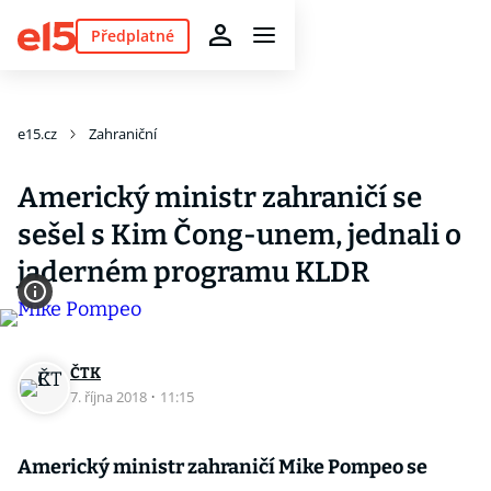
Předplatné
e15.cz
Zahraniční
Americký ministr zahraničí se
sešel s Kim Čong-unem, jednali o
jaderném programu KLDR
ČTK
7. října 2018
·
11:15
Americký ministr zahraničí Mike Pompeo se