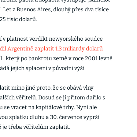
 Let z Buenos Aires, dlouhý přes dva tisíce
5 tisíc dolarů.
í v platnost verdikt newyorského soudce
dil Argentině zaplatit 1,3 miliardy dolarů
, který po bankrotu země v roce 2001 levně
ádá jejich splacení v původní výši.
tit mino jiné proto, že se obává vlny
ích věřitelů. Dosud se jí přitom dařilo s
 se vracet na kapitálové trhy. Nyní ale
ou splátku dluhu a 30. července vyprší
 je třeba věřitelům zaplatit.