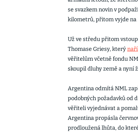
se svazkem novin v podpaží.
kilometrů, přitom vyjde na 2
Už ve středu přitom vstoup
Thomase Griesy, který
naří
věřitelům včetně fondu NML
skoupil dluhy země a nyní ž
Argentina odmítá NML zapla
podobných požadavků od dalš
věřiteli vyjednávat a pomalu
Argentina propásla červnov
prodloužená lhůta, do které