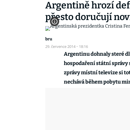
Argentině hrozí def
přesto doručují no
bru
29. července 2014
·
18:16
Argentinu dohnaly steré dl
hospodaření státní správy s
zprávy místní televize si 
nechává během pobytu mimo