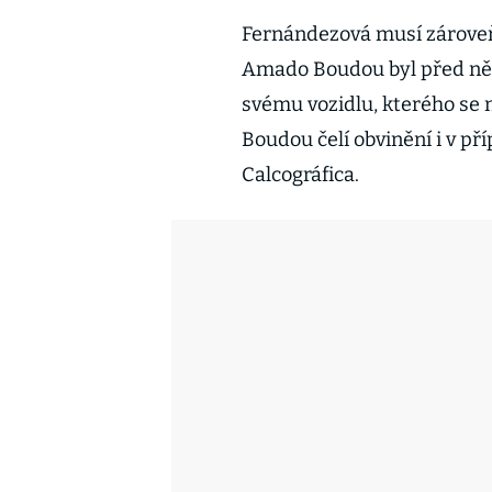
Fernándezová musí zároveň č
Amado Boudou byl před něk
svému vozidlu, kterého se m
Boudou čelí obvinění i v př
Calcográfica.