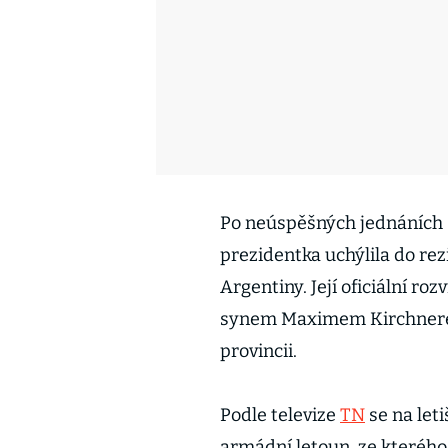
Po neúspěšných jednáních s
prezidentka uchýlila do rez
Argentiny. Její oficiální ro
synem Maximem Kirchnerem
provincii.
Podle televize
TN
se na leti
armádní letoun, ze kterého