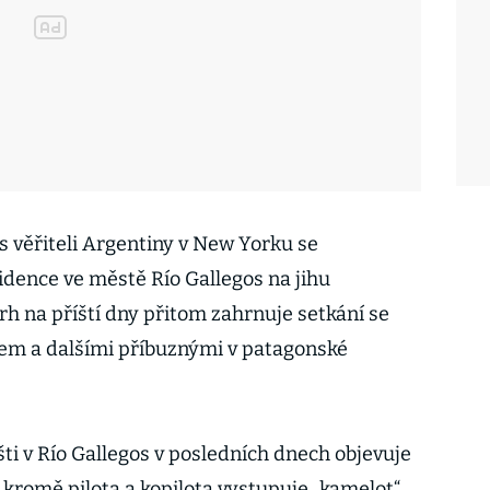
 věřiteli Argentiny v New Yorku se
idence ve městě Río Gallegos na jihu
zvrh na příští dny přitom zahrnuje setkání se
 a dalšími příbuznými v patagonské
šti v Río Gallegos v posledních dnech objevuje
 kromě pilota a kopilota vystupuje „kamelot“