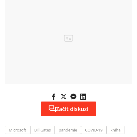
Začít diskuzi
Microsoft
Bill Gates
pandemie
COVID-19
kniha