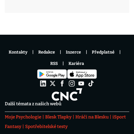
Kontakty
Redakce
Inzerce
Předplatné
RSS
Kariéra
Další témata z našich webů
Moje Psychologie
Blesk Tlapky
Hráči na Blesku
iSport
Fantasy
Spotřebitelské testy