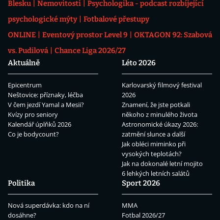
Blesku
Nemovitosti
Psychologika - podcast rozbíjející
psychologické mýty
Fotbalové přestupy
ONLINE
Eventový prostor Level 9
OKTAGON 92: Szabová
vs. Pudilová
Chance Liga 2026/27
Aktuálně
Léto 2026
Epicentrum
Karlovarský filmový festival
Neštovice: příznaky, léčba
2026
V čem jezdí Yamal a Mesii?
Znamení, že jste potkali
Kvízy pro seniory
někoho z minulého života
Kalendář úplňků 2026
Astronomické úkazy 2026:
Co je bodycount?
zatmění slunce a další
Jak obléci miminko při
vysokých teplotách?
Jak na dokonalé letní mojito
6 lehkých letních salátů
Politika
Sport 2026
Nová superdávka: kdo na ní
MMA
dosáhne?
Fotbal 2026/27