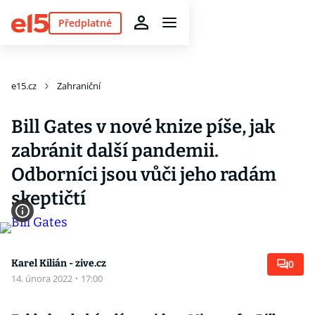
Předplatné
e15.cz
Zahraniční
Bill Gates v nové knize píše, jak
zabránit další pandemii.
Odborníci jsou vůči jeho radám
skeptičtí
Karel Kilián - zive.cz
0
14. února 2022
·
17:00