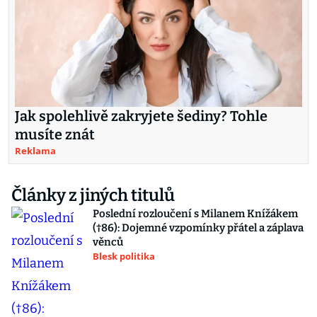
Jak spolehlivě zakryjete šediny? Tohle
musíte znát
Reklama
Články z jiných titulů
Poslední rozloučení s Milanem Knížákem
(†86): Dojemné vzpomínky přátel a záplava
věnců
Blesk politika