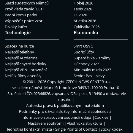
Sjezd sudetských Němců
Hokej 2026
Proč vláda zavádí EET?
Tenis 2026
Padni komu padni
F1 2026
Výpověď z práce vzor
Atletika 2026
Divoký kačer
Cyklistika 2026
Technologie
Ekonomika
SpaceX na burze
Smrt OSVČ
Nejlepší telefony
Spořicí účty
Nejlepší AI zdarma
Superdávka – změny
Nejlepší chytré hodinky
Důchody 2027
Nejlepší VPN – srovnání
Minimální mzda 2027
Netflix filmy a seriály
Senior Pas – slevy
© 2001 - 2026 Copyright
CZECH NEWS CENTER a.s.
se sídlem náměstí Marie Schmolkové 3493/1, 100 00 Praha 10 -
Strašnice, IČO: 02346826, zapsána v OR, sp.zn. B 19490 a dodavatelé
obsahu
Autorská práva k publikovaným materiálům
Podmínky pro užívání služby informační společnosti
Informace o zpracování osobních údajů
Cookies
Nastavení soukromí
Vlastnická struktura
Jednotná kontaktní místa / Single Points of Contact
Etický kodex