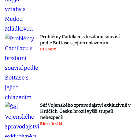
Problémy Cadillacu s brzdami souvisí
podle Bottase s jejich chlazením
F1 Sport
Šéf Vojenského zpravodajství exkluzivně v
Hráčích: Česku hrozil vyšší stupeň
nebezpečí!
Blesk hráči