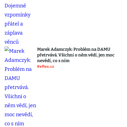
Marek Adamczyk: Problém na DAMU
přetrvává. Všichni o něm vědí, jen moc
nevědí, co s ním
Reflex.cz