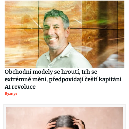
Obchodní modely se hroutí, trh se
extrémně mění, předpovídají čeští kapitáni
AI revoluce
Byznys