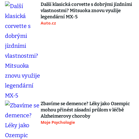
Další klasická corvette s dobrými jízdními
vlastnostmi? Mitsuoka znovu využije
legendární MX-5
Auto.cz
Zbavíme se demence? Léky jako Ozempic
mohou přinést zásadní průlom v léčbě
Alzheimerovy choroby
Moje Psychologie