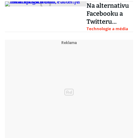
demokraté
Na alternativu
Facebooku a
Twitteru
zaklekli
Technologie a média
technologičtí
obři, Parler je
mimo provoz