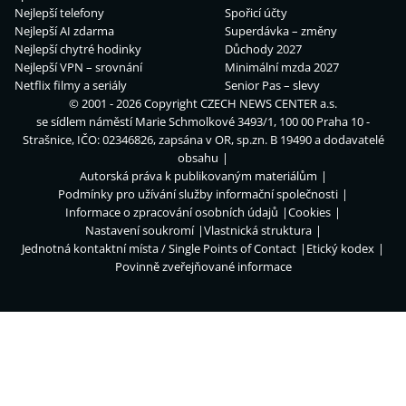
Nejlepší telefony
Spořicí účty
Nejlepší AI zdarma
Superdávka – změny
Nejlepší chytré hodinky
Důchody 2027
Nejlepší VPN – srovnání
Minimální mzda 2027
Netflix filmy a seriály
Senior Pas – slevy
© 2001 - 2026 Copyright
CZECH NEWS CENTER a.s.
se sídlem náměstí Marie Schmolkové 3493/1, 100 00 Praha 10 -
Strašnice, IČO: 02346826, zapsána v OR, sp.zn. B 19490 a dodavatelé
obsahu
Autorská práva k publikovaným materiálům
Podmínky pro užívání služby informační společnosti
Informace o zpracování osobních údajů
Cookies
Nastavení soukromí
Vlastnická struktura
Jednotná kontaktní místa / Single Points of Contact
Etický kodex
Povinně zveřejňované informace