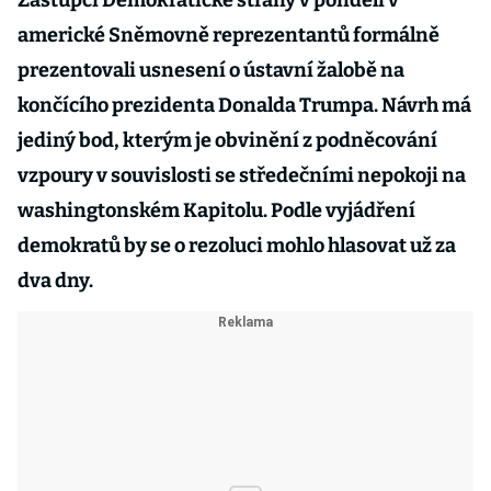
Zástupci Demokratické strany v pondělí v
americké Sněmovně reprezentantů formálně
prezentovali usnesení o ústavní žalobě na
končícího prezidenta Donalda Trumpa. Návrh má
jediný bod, kterým je obvinění z podněcování
vzpoury v souvislosti se středečními nepokoji na
washingtonském Kapitolu. Podle vyjádření
demokratů by se o rezoluci mohlo hlasovat už za
dva dny.