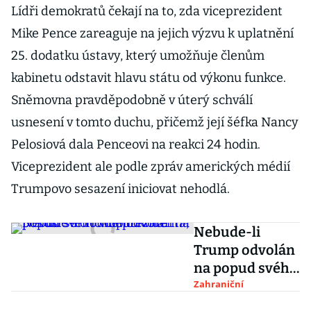
Lídři demokratů čekají na to, zda viceprezident
Mike Pence zareaguje na jejich výzvu k uplatnění
25. dodatku ústavy, který umožňuje členům
kabinetu odstavit hlavu státu od výkonu funkce.
Sněmovna pravděpodobně v úterý schválí
usnesení v tomto duchu, přičemž její šéfka Nancy
Pelosiová dala Penceovi na reakci 24 hodin.
Viceprezident ale podle zpráv amerických médií
Trumpovo sesazení iniciovat nehodlá.
Nebude-li
Trump odvolán
na popud svého
viceprezidenta,
Zahraniční
pokusí se o to