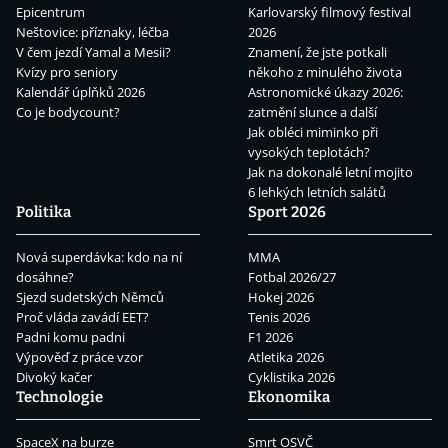
Epicentrum
Karlovarský filmový festival
Neštovice: příznaky, léčba
2026
V čem jezdí Yamal a Mesii?
Znamení, že jste potkali
Kvízy pro seniory
někoho z minulého života
Kalendář úplňků 2026
Astronomické úkazy 2026:
Co je bodycount?
zatmění slunce a další
Jak obléci miminko při
vysokých teplotách?
Jak na dokonalé letní mojito
6 lehkých letních salátů
Politika
Sport 2026
Nová superdávka: kdo na ní
MMA
dosáhne?
Fotbal 2026/27
Sjezd sudetských Němců
Hokej 2026
Proč vláda zavádí EET?
Tenis 2026
Padni komu padni
F1 2026
Výpověď z práce vzor
Atletika 2026
Divoký kačer
Cyklistika 2026
Technologie
Ekonomika
SpaceX na burze
Smrt OSVČ