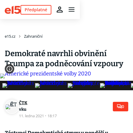
Předplatné
e15.cz
Zahraniční
Demokraté navrhli obvinění
Trumpa za podněcování vzpoury
ČTK
0
vku
11. ledna 2021
·
18:17