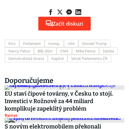
Začít diskuzi
foto
Parlament
trump.
USA
Donald Trump
Nancy Pelosi
Bílý dům
CNN
Mike Pence
žaloba
Demokratická strana
Kapitol
Senát Parlamentu ČR
Doporučujeme
EU staví čipové továrny, v Česku to stojí.
Investici v Rožnově za 44 miliard
komplikuje zapeklitý problém
Byznys
S novým elektromobilem překonali