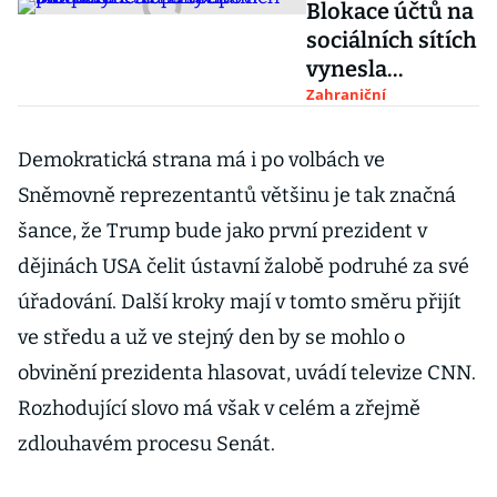
Blokace účtů na
sociálních sítích
vynesla
Trumpovi
Zahraniční
podporu
evropských
Demokratická strana má i po volbách ve
státníků
Sněmovně reprezentantů většinu je tak značná
šance, že Trump bude jako první prezident v
dějinách USA čelit ústavní žalobě podruhé za své
úřadování. Další kroky mají v tomto směru přijít
ve středu a už ve stejný den by se mohlo o
obvinění prezidenta hlasovat, uvádí televize CNN.
Rozhodující slovo má však v celém a zřejmě
zdlouhavém procesu Senát.