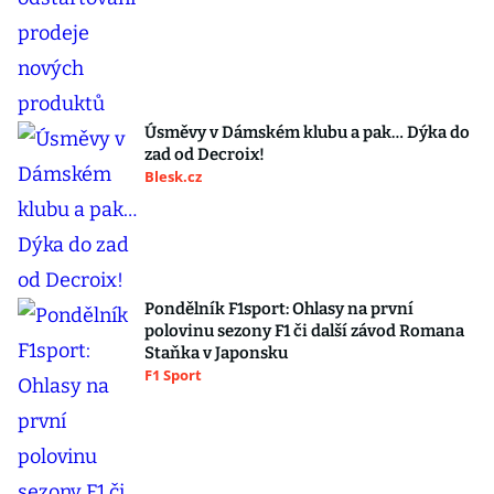
Úsměvy v Dámském klubu a pak… Dýka do
zad od Decroix!
Blesk.cz
Pondělník F1sport: Ohlasy na první
polovinu sezony F1 či další závod Romana
Staňka v Japonsku
F1 Sport