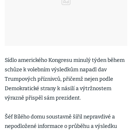
Sídlo amerického Kongresu minulý týden během
schůze k volebním výsledkům napadl dav
Trumpových příznivců, přičemž nejen podle
Demokratické strany k násilí a výtržnostem
výrazně přispěl sám prezident.
Šéf Bílého domu soustavně šířil nepravdivé a
nepodložené informace o průběhu a výsledku