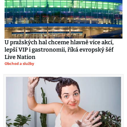
U pražských hal chceme hlavně více akcí,
lepší VIP i gastronomii, říká evropský šéf
Live Nation
Obchod a služby