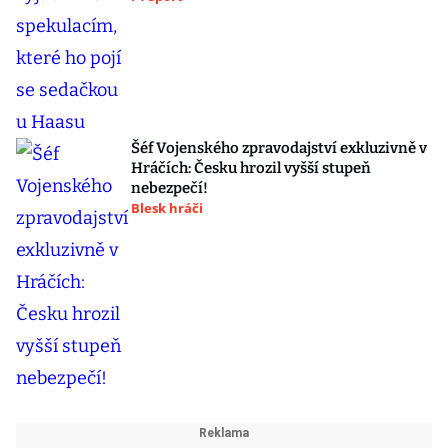
Šéf Vojenského zpravodajství exkluzivně v
Hráčích: Česku hrozil vyšší stupeň
nebezpečí!
Blesk hráči