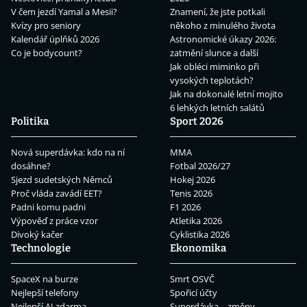
V čem jezdí Yamal a Mesii?
Znamení, že jste potkali
Kvízy pro seniory
někoho z minulého života
Kalendář úplňků 2026
Astronomické úkazy 2026:
Co je bodycount?
zatmění slunce a další
Jak obléci miminko při
vysokých teplotách?
Jak na dokonalé letní mojito
6 lehkých letních salátů
Politika
Sport 2026
Nová superdávka: kdo na ní
MMA
dosáhne?
Fotbal 2026/27
Sjezd sudetských Němců
Hokej 2026
Proč vláda zavádí EET?
Tenis 2026
Padni komu padni
F1 2026
Výpověď z práce vzor
Atletika 2026
Divoký kačer
Cyklistika 2026
Technologie
Ekonomika
SpaceX na burze
Smrt OSVČ
Nejlepší telefony
Spořicí účty
Nejlepší AI zdarma
Superdávka – změny