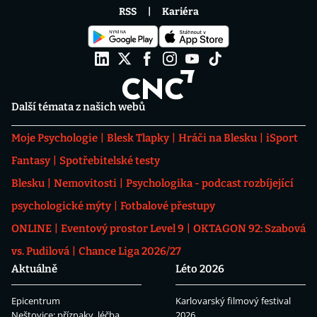
RSS
Kariéra
Další témata z našich webů
Moje Psychologie
Blesk Tlapky
Hráči na Blesku
iSport
Fantasy
Spotřebitelské testy
Blesku
Nemovitosti
Psychologika - podcast rozbíjející
psychologické mýty
Fotbalové přestupy
ONLINE
Eventový prostor Level 9
OKTAGON 92: Szabová
vs. Pudilová
Chance Liga 2026/27
Aktuálně
Léto 2026
Epicentrum
Karlovarský filmový festival
Neštovice: příznaky, léčba
2026