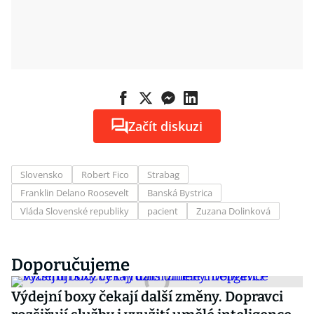
Začít diskuzi
Slovensko
Robert Fico
Strabag
Franklin Delano Roosevelt
Banská Bystrica
Vláda Slovenské republiky
pacient
Zuzana Dolinková
Doporučujeme
Výdejní boxy čekají další změny. Dopravci