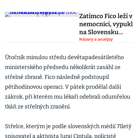
Zatímco Fico leží v
nemocnici, vypukl
na Slovensku
tvrdý boj o moc
Názory a analýzy
Útočník minulou středu devětapadesátiletého
ministerského předsedu několikrát zasáhl ze
střelné zbraně. Fico následně podstoupil
pětihodinovou operaci. V pátek prodělal další
zákrok, při kterém mu lékaři odebrali odumřelou
tkáň ze střelných zranění.
Střelce, kterým je podle slovenských médií 71letý
spisovatel a aktivista Juraj Cintula, policisté