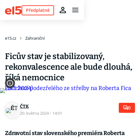
Předplatné
e15.cz
Zahraniční
Ficův stav je stabilizovaný,
rekonvalescence ale bude dlouhá,
říká nemocnice
ČTK
0
20. května 2024
·
14:01
Zdravotní stav slovenského premiéra Roberta