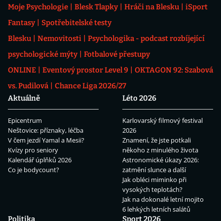
Moje Psychologie
Blesk Tlapky
Hráči na Blesku
iSport
Fantasy
Spotřebitelské testy
Blesku
Nemovitosti
Psychologika - podcast rozbíjející
psychologické mýty
Fotbalové přestupy
ONLINE
Eventový prostor Level 9
OKTAGON 92: Szabová
vs. Pudilová
Chance Liga 2026/27
Aktuálně
Léto 2026
Epicentrum
Karlovarský filmový festival
Neštovice: příznaky, léčba
2026
V čem jezdí Yamal a Mesii?
Znamení, že jste potkali
Kvízy pro seniory
někoho z minulého života
Kalendář úplňků 2026
Astronomické úkazy 2026:
Co je bodycount?
zatmění slunce a další
Jak obléci miminko při
vysokých teplotách?
Jak na dokonalé letní mojito
6 lehkých letních salátů
Politika
Sport 2026