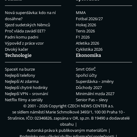
Nová superdávka: kdo na ní
MMA
dosáhne?
Fotbal 2026/27
Sjezd sudetských Němců
Hokej 2026
Proč vláda zavádí EET?
Tenis 2026
Padni komu padni
F1 2026
Výpověď z práce vzor
Atletika 2026
Divoký kačer
Cyklistika 2026
Technologie
Ekonomika
SpaceX na burze
Smrt OSVČ
Nejlepší telefony
Spořicí účty
Nejlepší AI zdarma
Superdávka – změny
Nejlepší chytré hodinky
Důchody 2027
Nejlepší VPN – srovnání
Minimální mzda 2027
Netflix filmy a seriály
Senior Pas – slevy
© 2001 - 2026 Copyright
CZECH NEWS CENTER a.s.
se sídlem náměstí Marie Schmolkové 3493/1, 100 00 Praha 10 -
Strašnice, IČO: 02346826, zapsána v OR, sp.zn. B 19490 a dodavatelé
obsahu
Autorská práva k publikovaným materiálům
Podmínky pro užívání služby informační společnosti