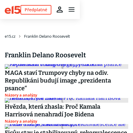
Předplatné
e15.cz
Franklin Delano Roosevelt
Franklin Delano Roosevelt
MAGA staví Trumpovy chyby na odiv.
Republikáni budují image „prezidenta
psance“
Názory a analýzy
Hvězda, která zhasla: Proč Kamala
Harrisová nenahradí Joe Bidena
Názory a analýzy
Ficův stav je stabilizovaný, rekonvalescence