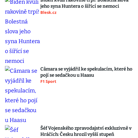
Biden kvůli rakovině trpí! Bolestná slova
jeho syna Huntera o šířící se nemoci
Blesk.cz
Câmara se vyjádřil ke spekulacím, které ho
pojí se sedačkou u Haasu
F1 Sport
Šéf Vojenského zpravodajství exkluzivně v
Hráčích: Česku hrozil vyšší stupeň