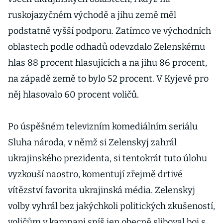
ruskojazyčném východě a jihu země měl
podstatně vyšší podporu. Zatímco ve východních
oblastech podle odhadů odevzdalo Zelenskému
hlas 88 procent hlasujících a na jihu 86 procent,
na západě země to bylo 52 procent. V Kyjevě pro
něj hlasovalo 60 procent voličů.
Po úspěšném televizním komediálním seriálu
Sluha národa, v němž si Zelenskyj zahrál
ukrajinského prezidenta, si tentokrát tuto úlohu
vyzkouší naostro, komentují zřejmě drtivé
vítězství favorita ukrajinská média. Zelenskyj
volby vyhrál bez jakýchkoli politických zkušeností,
voličům v kampani spíš jen obecně sliboval boj s