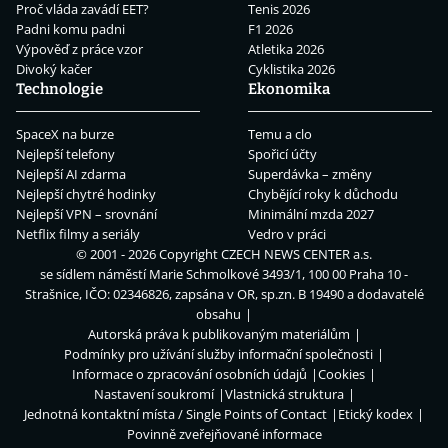
Proč vláda zavádí EET?
Tenis 2026
Padni komu padni
F1 2026
Výpověď z práce vzor
Atletika 2026
Divoký kačer
Cyklistika 2026
Technologie
Ekonomika
SpaceX na burze
Temu a clo
Nejlepší telefony
Spořicí účty
Nejlepší AI zdarma
Superdávka – změny
Nejlepší chytré hodinky
Chybějící roky k důchodu
Nejlepší VPN – srovnání
Minimální mzda 2027
Netflix filmy a seriály
Vedro v práci
© 2001 - 2026 Copyright
CZECH NEWS CENTER a.s.
se sídlem náměstí Marie Schmolkové 3493/1, 100 00 Praha 10 -
Strašnice, IČO: 02346826, zapsána v OR, sp.zn. B 19490 a dodavatelé
obsahu
Autorská práva k publikovaným materiálům
Podmínky pro užívání služby informační společnosti
Informace o zpracování osobních údajů
Cookies
Nastavení soukromí
Vlastnická struktura
Jednotná kontaktní místa / Single Points of Contact
Etický kodex
Povinně zveřejňované informace