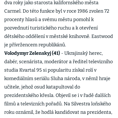
dva roky jako starosta kalifornského města
Carmel. Do této funkce byl v roce 1986 zvolen 72
procenty hlasů a svému městu pomohl k
pozvednutí turistického ruchu a k otevření
dětského oddělení v městské knihovně. Eastwood
je přívržencem republikánů.
Volodymyr Zelenskyj (41)
- Ukrajinský herec,
dabér, scenárista, moderátor a ředitel televizního
studia Kvartal 95 si popularitu získal rolí v
komediálním seriálu Sluha národa, v němž hraje
učitele, jehož osud katapultoval do
prezidentského křesla. Objevil se i v řadě dalších
filmů a televizních pořadů. Na Silvestra loňského
roku oznámil, že hodlá kandidovat na prezidenta,