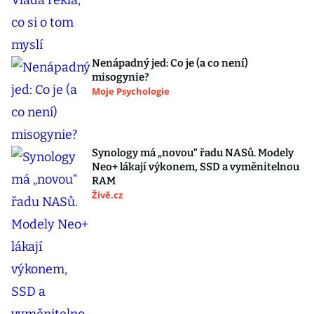
Nenápadný jed: Co je (a co není)
misogynie?
Moje Psychologie
Synology má „novou“ řadu NASů. Modely
Neo+ lákají výkonem, SSD a vyměnitelnou
RAM
Živě.cz