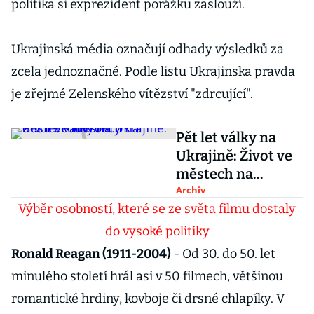
politika si exprezident porážku zaslouží.
Ukrajinská média označují odhady výsledků za
zcela jednoznačné. Podle listu Ukrajinska pravda
je zřejmé Zelenského vítězství "zdrcující".
Pět let války na
Ukrajině: Život ve
městech na
dostřel od fronty
Archiv
Výběr osobností, které se ze světa filmu dostaly
do vysoké politiky
Ronald Reagan (1911-2004)
- Od 30. do 50. let
minulého století hrál asi v 50 filmech, většinou
romantické hrdiny, kovboje či drsné chlapíky. V