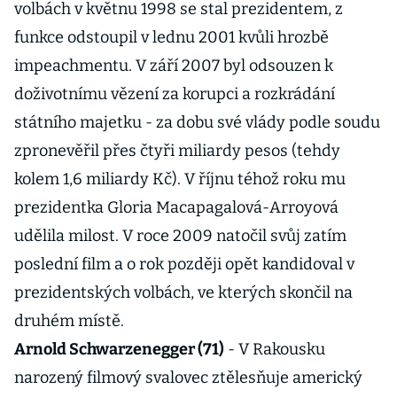
volbách v květnu 1998 se stal prezidentem, z
funkce odstoupil v lednu 2001 kvůli hrozbě
impeachmentu. V září 2007 byl odsouzen k
doživotnímu vězení za korupci a rozkrádání
státního majetku - za dobu své vlády podle soudu
zpronevěřil přes čtyři miliardy pesos (tehdy
kolem 1,6 miliardy Kč). V říjnu téhož roku mu
prezidentka Gloria Macapagalová-Arroyová
udělila milost. V roce 2009 natočil svůj zatím
poslední film a o rok později opět kandidoval v
prezidentských volbách, ve kterých skončil na
druhém místě.
Arnold Schwarzenegger (71)
- V Rakousku
narozený filmový svalovec ztělesňuje americký