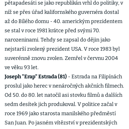
pětapadesáti se jako republikán vrhl do politiky, v
níž se přes úřad kalifornského guvernéra dostal
až do Bílého domu - 40. americkým prezidentem
se stal v roce 1981 krátce před svými 70.
narozeninami. Tehdy se zapsal do dějin jako
nejstarší zvolený prezident USA. V roce 1983 byl
suverénně znovu zvolen. Zemřel v červnu 2004
ve věku 93 let.
Joseph "Erap" Estrada (81)
- Estrada na Filipínách
proslul jako herec v nenáročných akčních filmech.
Od 50. do 80. let natočil asi stovku filmů a dalších
sedm desítek jich produkoval. V politice začal v
roce 1969 jako starosta manilského předměstí
San Juan. Po jasném vítězství v prezidentských