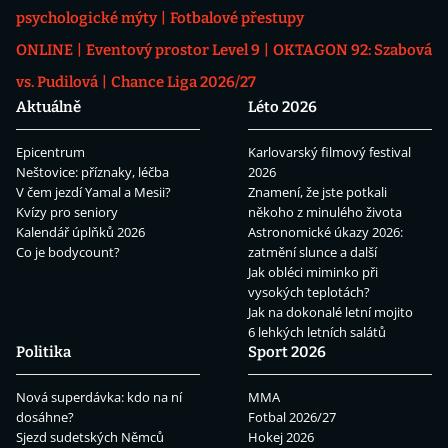
psychologické mýty
Fotbalové přestupy
ONLINE
Eventový prostor Level 9
OKTAGON 92: Szabová
vs. Pudilová
Chance Liga 2026/27
Aktuálně
Léto 2026
Epicentrum
Karlovarský filmový festival
Neštovice: příznaky, léčba
2026
V čem jezdí Yamal a Mesii?
Znamení, že jste potkali
Kvízy pro seniory
někoho z minulého života
Kalendář úplňků 2026
Astronomické úkazy 2026:
Co je bodycount?
zatmění slunce a další
Jak obléci miminko při
vysokých teplotách?
Jak na dokonalé letní mojito
6 lehkých letních salátů
Politika
Sport 2026
Nová superdávka: kdo na ní
MMA
dosáhne?
Fotbal 2026/27
Sjezd sudetských Němců
Hokej 2026