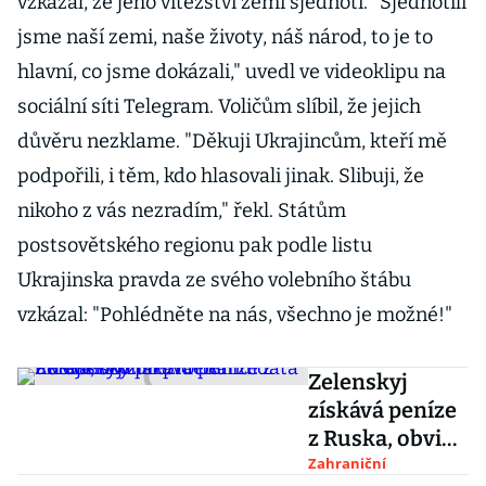
vzkázal, že jeho vítězství zemi sjednotí. "Sjednotili
jsme naší zemi, naše životy, náš národ, to je to
hlavní, co jsme dokázali," uvedl ve videoklipu na
sociální síti Telegram. Voličům slíbil, že jejich
důvěru nezklame. "Děkuji Ukrajincům, kteří mě
podpořili, i těm, kdo hlasovali jinak. Slibuji, že
nikoho z vás nezradím," řekl. Státům
postsovětského regionu pak podle listu
Ukrajinska pravda ze svého volebního štábu
vzkázal: "Pohlédněte na nás, všechno je možné!"
Zelenskyj
získává peníze
z Ruska, obvinil
protikandidáta
Zahraniční