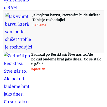
Jak vybrat barvu, která vám bude slušet?
Tohle je rozhodující
Reklama
Zadražil po Besiktasi: Štve nás to. Ale
pokud budeme hrát jako dnes... Co se stalo
u gólu?
iSport.cz