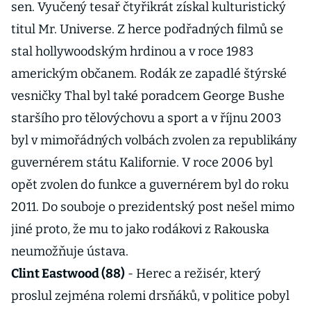
sen. Vyučený tesař čtyřikrát získal kulturistický
titul Mr. Universe. Z herce podřadných filmů se
stal hollywoodským hrdinou a v roce 1983
americkým občanem. Rodák ze zapadlé štýrské
vesničky Thal byl také poradcem George Bushe
staršího pro tělovýchovu a sport a v říjnu 2003
byl v mimořádných volbách zvolen za republikány
guvernérem státu Kalifornie. V roce 2006 byl
opět zvolen do funkce a guvernérem byl do roku
2011. Do souboje o prezidentský post nešel mimo
jiné proto, že mu to jako rodákovi z Rakouska
neumožňuje ústava.
Clint Eastwood (88)
- Herec a režisér, který
proslul zejména rolemi drsňáků, v politice pobyl