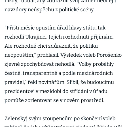
nikdy," dodal, aby zdůraznil svůj záměr neodejít
navzdory neúspěchu z politické scény.
"Příští měsíc opustím úřad hlavy státu, tak
rozhodli Ukrajinci. Jejich rozhodnutí přijímám.
Ale rozhodně chci zdůraznit, že politiku
neopouštím," prohlásil. Výsledek voleb Porošenko
zjevně zpochybňovat nehodlá. "Volby proběhly
čestně, transparentně a podle mezinárodních
pravidel," řekl novinářům. Slíbil, že budoucímu
prezidentovi v mezidobí do střídání v úřadu
pomůže zorientovat se v novém prostředí.
Zelenskyj svým stoupencům po skončení voleb