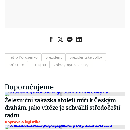
Petro Porošenko
prezident
prezidentské volby
průzkum
Ukrajina
Volodymyr Zelenskyj
Doporučujeme
Železniční zakázka století míří k Českým
drahám. Jako vítěze je schválili středočeští
radní
Doprava a logistika