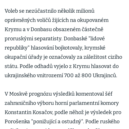
ukrajinský
prezident
Voleb se nezúčastnilo několik milionů
Porošenko
oprávněných voličů žijících na okupovaném
Krymu a v Donbasu obsazeném částečně
proruskými separatisty. Donbaské "lidové
republiky" hlasování bojkotovaly, krymské
okupační úřady je označovaly za záležitost cizího
státu. Podle odhadů vyjelo z Krymu hlasovat do
ukrajinského vnitrozemí 700 až 800 Ukrajinců.
V Moskvě prognózu výsledků komentoval šéf
zahraničního výboru horní parlamentní komory
Konstantin Kosačov, podle něhož je výsledek pro
Porošenka "ponižující a ostudný". Podle ruského