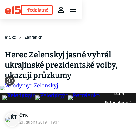
Předplatné
e15.cz
Zahraniční
Herec Zelenskyj jasně vyhrál
ukrajinské prezidentské volby,
ukazují průzkumy
4
Fotogalerie
ČTK
21. dubna 2019
·
19:11