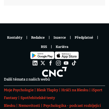
Kontakty
Redakce
Inzerce
Předplatné
RSS
Kariéra
Další témata z našich webů
Moje Psychologie
Blesk Tlapky
Hráči na Blesku
iSport
Fantasy
Spotřebitelské testy
Blesku
Nemovitosti
Psychologika - podcast rozbíjející