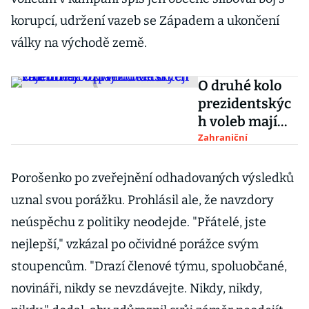
korupcí, udržení vazeb se Západem a ukončení
války na východě země.
O druhé kolo
prezidentskýc
h voleb mají
Ukrajinci větší
Zahraniční
zájem než o
první. Lidé
Porošenko po zveřejnění odhadovaných výsledků
chtějí změnu
uznal svou porážku. Prohlásil ale, že navzdory
neúspěchu z politiky neodejde. "Přátelé, jste
nejlepší," vzkázal po očividné porážce svým
stoupencům. "Drazí členové týmu, spoluobčané,
novináři, nikdy se nevzdávejte. Nikdy, nikdy,