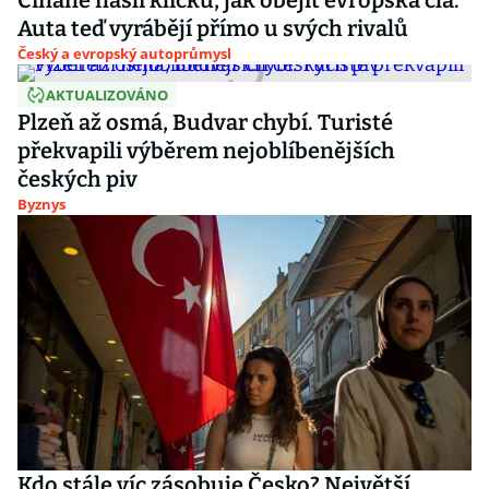
Číňané našli kličku, jak obejít evropská cla.
Auta teď vyrábějí přímo u svých rivalů
Český a evropský autoprůmysl
AKTUALIZOVÁNO
Plzeň až osmá, Budvar chybí. Turisté
překvapili výběrem nejoblíbenějších
českých piv
Byznys
Kdo stále víc zásobuje Česko? Největší