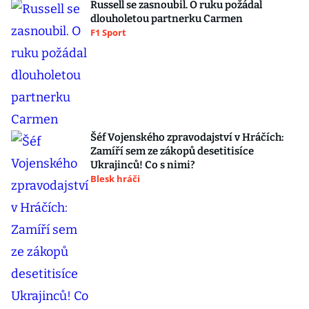
Russell se zasnoubil. O ruku požádal
dlouholetou partnerku Carmen
F1 Sport
Šéf Vojenského zpravodajství v Hráčích:
Zamíří sem ze zákopů desetitisíce
Ukrajinců! Co s nimi?
Blesk hráči