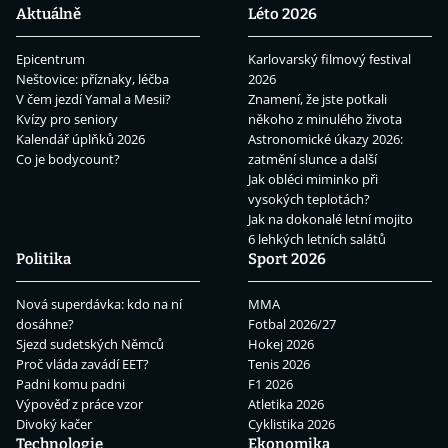
Aktuálně
Léto 2026
Epicentrum
Karlovarský filmový festival
Neštovice: příznaky, léčba
2026
V čem jezdí Yamal a Mesii?
Znamení, že jste potkali
Kvízy pro seniory
někoho z minulého života
Kalendář úplňků 2026
Astronomické úkazy 2026:
Co je bodycount?
zatmění slunce a další
Jak obléci miminko při
vysokých teplotách?
Jak na dokonalé letní mojito
6 lehkých letních salátů
Politika
Sport 2026
Nová superdávka: kdo na ní
MMA
dosáhne?
Fotbal 2026/27
Sjezd sudetských Němců
Hokej 2026
Proč vláda zavádí EET?
Tenis 2026
Padni komu padni
F1 2026
Výpověď z práce vzor
Atletika 2026
Divoký kačer
Cyklistika 2026
Technologie
Ekonomika