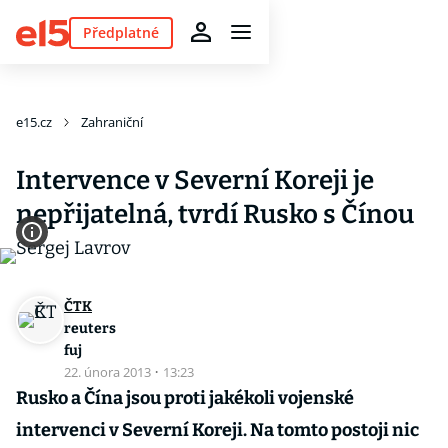
Předplatné
e15.cz
Zahraniční
Intervence v Severní Koreji je
nepřijatelná, tvrdí Rusko s Čínou
ČTK
reuters
fuj
22. února 2013
·
13:23
Rusko a Čína jsou proti jakékoli vojenské
intervenci v Severní Koreji. Na tomto postoji nic