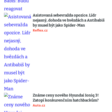
Asistovaná sebevražda opozice. Lídr
nejasný, dohoda ve hvězdách a Antibabiš
by musel být jako Spider-Man
Reflex.cz
Známe ceny nového Hyundai Ioniq 3!
Zatopí konkurenčním hatchbackům?
Auto.cz