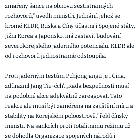
zmařeny šance na obnovu šestistranných
rozhovorů,“ uvedli ministři. Jednání, jehož se
kromě KLDR, Ruska a Číny účastní i Spojené státy,
Jižní Korea a Japonsko, má zastavit budování
severokorejského jaderného potenciálu. KLDR ale
od rozhovorů jednostranně odstoupila.
Proti jaderným testům Pchjongjangu je i Čína,
zdůraznil Jang Ťie-čch'. „Rada bezpečnosti musí
na podobné akce adekvátně zareagovat. Tato
reakce ale musí být zaměřena na zajištění míru a
stability na Korejském poloostrově,“ řekl čínský
ministr. Na sankcích proti totalitnímu režimu už
se dohodla Organizace spojených národů i