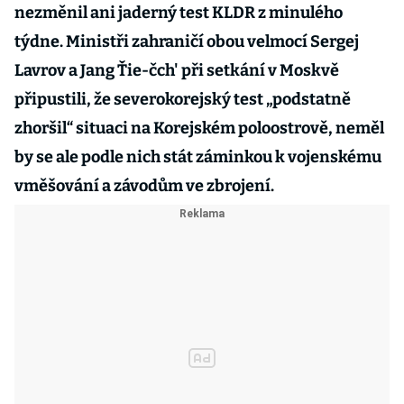
nezměnil ani jaderný test KLDR z minulého
týdne. Ministři zahraničí obou velmocí Sergej
Lavrov a Jang Ťie-čch' při setkání v Moskvě
připustili, že severokorejský test „podstatně
zhoršil“ situaci na Korejském poloostrově, neměl
by se ale podle nich stát záminkou k vojenskému
vměšování a závodům ve zbrojení.