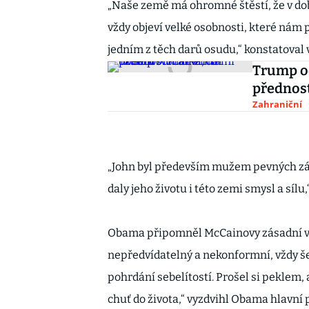
„Naše země má ohromné štěstí, že v do
vždy objeví velké osobnosti, které nám 
jedním z těch darů osudu,“ konstatoval v
Trump od
přednos
Zahraniční
„John byl především mužem pevných zás
daly jeho životu i této zemi smysl a síl
Obama připomněl McCainovy zásadní vla
nepředvídatelný a nekonformní, vždy šel
pohrdání sebelítostí. Prošel si peklem
chuť do života,“ vyzdvihl Obama hlavní