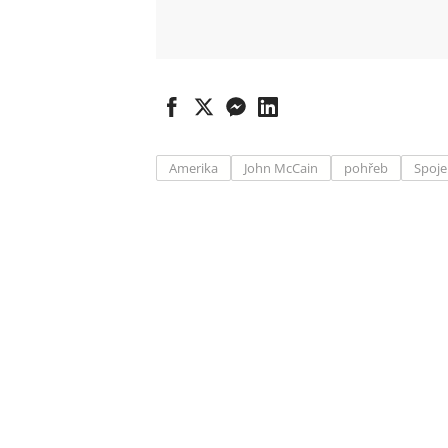
Amerika
John McCain
pohřeb
Spoje