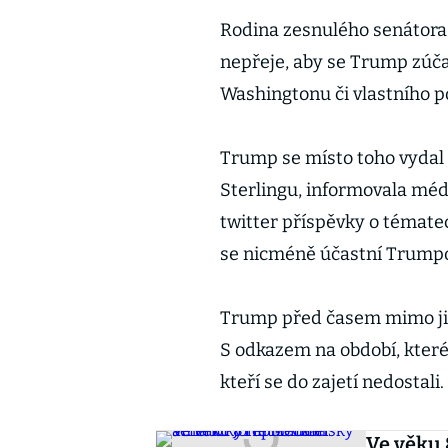
Rodina zesnulého senátora z
nepřeje, aby se Trump zúča
Washingtonu či vlastního p
Trump se místo toho vydal 
Sterlingu, informovala méd
twitter příspěvky o témate
se nicméně účastní Trumpov
Trump před časem mimo jin
S odkazem na období, které s
kteří se do zajetí nedostali.
Ve věku 