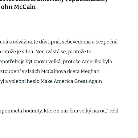
 John McCain
ícná a odvážná. Je důvtipná, sebevědomá a bezpečná.
rotože je silná. Nechvástá se, protože to
potřebuje být znovu velká, protože Amerika byla
vystoupení v slzách McCainova dcera Meghan.
tyl a volební heslo Make America Great Again
omněla hodnoty, které z nás činí velký národ,“ řekl