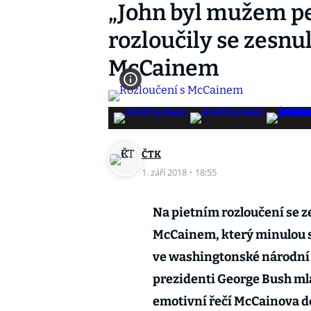
„John byl mužem pe
rozloučily se zesn
McCainem
ČTK
1. září 2018
·
18:55
Na pietním rozloučení se
McCainem, který minulou s
ve washingtonské národní 
prezidenti George Bush mla
emotivní řečí McCainova 