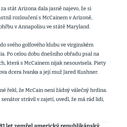
a stát Arizona dala jasně najevo, že si
stnil rozloučení s McCainem v Arizoně,
ohřbu v Annapolisu ve státě Maryland.
do svého golfového klubu ve virginském
ia. Po celou dobu dnešního obřadu psal na
ch, která s McCainem nijak nesouvisela. Piety
a dcera Ivanka a její muž Jared Kushner.
é řekl, že McCain není žádný válečný hrdina.
enátor strávil v zajetí, uvedl, že má rád lidi,
81 let zemřel americký republikánský