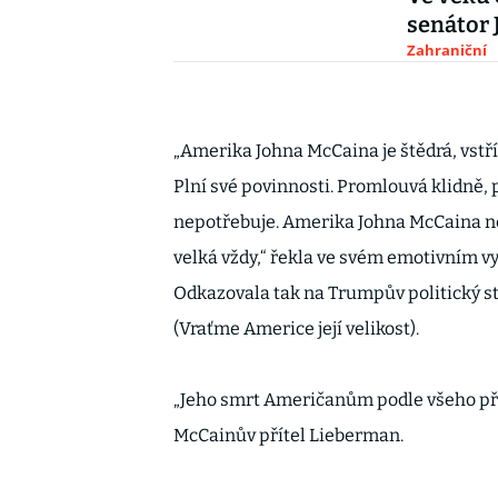
senátor
Zahraniční
„Amerika Johna McCaina je štědrá, vstř
Plní své povinnosti. Promlouvá klidně, p
nepotřebuje. Amerika Johna McCaina ne
velká vždy,“ řekla ve svém emotivním 
Odkazovala tak na Trumpův politický s
(Vraťme Americe její velikost).
„Jeho smrt Američanům podle všeho přip
McCainův přítel Lieberman.