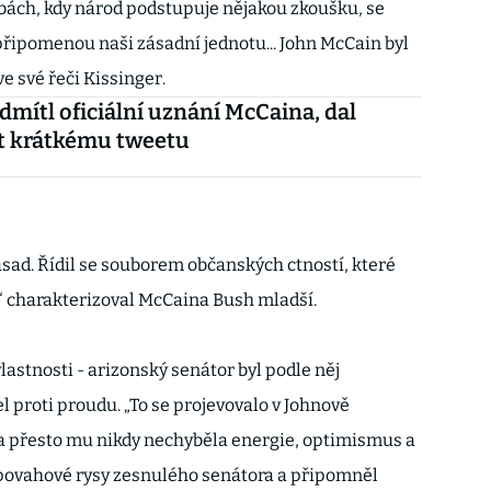
bách, kdy národ podstupuje nějakou zkoušku, se
připomenou naši zásadní jednotu... John McCain byl
e své řeči Kissinger.
mítl oficiální uznání McCaina, dal
t krátkému tweetu
ad. Řídil se souborem občanských ctností, které
u,“ charakterizoval McCaina Bush mladší.
stnosti - arizonský senátor byl podle něj
 proti proudu. „To se projevovalo v Johnově
, a přesto mu nikdy nechyběla energie, optimismus a
 povahové rysy zesnulého senátora a připomněl