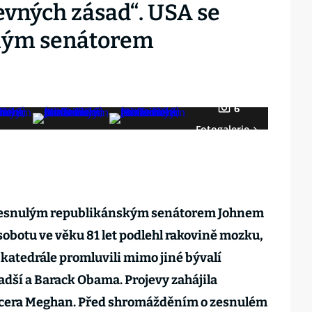
vných zásad“. USA se
ulým senátorem
6
Fotogalerie
 zesnulým republikánským senátorem Johnem
obotu ve věku 81 let podlehl rakovině mozku,
katedrále promluvili mimo jiné bývalí
dší a Barack Obama. Projevy zahájila
dcera Meghan. Před shromážděním o zesnulém