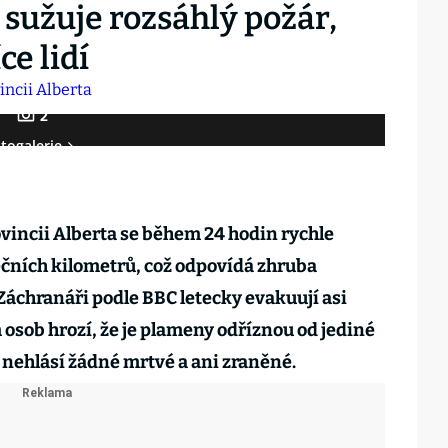
sužuje rozsáhlý požár,
ce lidí
2
togalerie
vincii Alberta se během 24 hodin rychle
rečních kilometrů, což odpovídá zhruba
áchranáři podle BBC letecky evakuují asi
m osob hrozí, že je plameny odříznou od jediné
 nehlásí žádné mrtvé a ani zraněné.