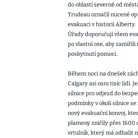
do oblastí severně od měst
Trudeau označil nucené opu
evakuaci v historii Alberty.
Úřady doporučují všem eva
po vlastní ose, aby zamířili
poskytnutí pomoci.
Během noci na dnešek zách
Calgary asi osm tisíc lidí. 
silnice pro odjezd do bezpečí
podmínky v okolí silnice se
nový evakuační konvoj, kte
plameny zničily přes 1600 d
vrtulník, který má odhalit 