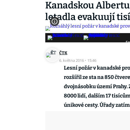
Kanadskou Albertu 
letadla evakuují tisí
Fo
ČTK
6. května 2016
·
15:46
Lesní požár v kanadské pro
rozšířil ze sta na 850 čtve
dvojnásobku území Prahy. Z
8000 lidí, dalším 17 tisíců
únikové cesty. Úřady zatím