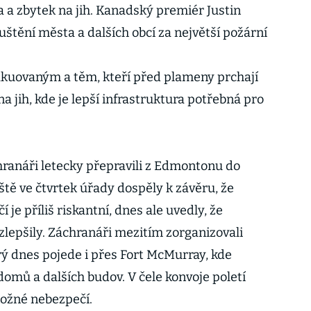
a a zbytek na jih. Kanadský premiér Justin
štění města a dalších obcí za největší požární
kuovaným a těm, kteří před plameny prchají
 na jih, kde je lepší infrastruktura potřebná pro
ranáři letecky přepravili z Edmontonu do
Ještě ve čtvrtek úřady dospěly k závěru, že
 je příliš riskantní, dnes ale uvedly, že
 zlepšily. Záchranáři mezitím zorganizovali
rý dnes pojede i přes Fort McMurray, kde
omů a dalších budov. V čele konvoje poletí
nožné nebezpečí.