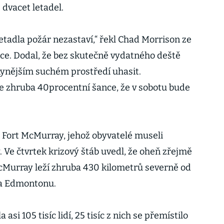
 dvacet letadel.
etadla požár nezastaví,“ řekl Chad Morrison ze
ce. Dodal, že bez skutečně vydatného deště
nějším suchém prostředí uhasit.
je zhruba 40procentní šance, že v sobotu bude
Fort McMurray, jehož obyvatelé museli
 Ve čtvrtek krizový štáb uvedl, že oheň zřejmě
McMurray leží zhruba 430 kilometrů severně od
ta Edmontonu.
si 105 tisíc lidí, 25 tisíc z nich se přemístilo