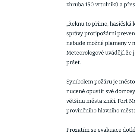
zhruba 150 vrtulníků a přes
„Řeknu to přímo, hasičská l
správy protipožární preven
nebude možné plameny v ny
Meteorologové uvádějí, že 
pršet.
Symbolem požáru je město 
nuceně opustit své domovy.
většinu města zničí. Fort 
provinčního hlavního měs
Prozatím se evakuace dotkla a