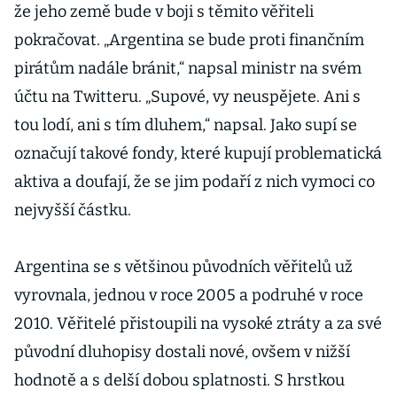
že jeho země bude v boji s těmito věřiteli
pokračovat. „Argentina se bude proti finančním
pirátům nadále bránit,“ napsal ministr na svém
účtu na Twitteru. „Supové, vy neuspějete. Ani s
tou lodí, ani s tím dluhem,“ napsal. Jako supí se
označují takové fondy, které kupují problematická
aktiva a doufají, že se jim podaří z nich vymoci co
nejvyšší částku.
Argentina se s většinou původních věřitelů už
vyrovnala, jednou v roce 2005 a podruhé v roce
2010. Věřitelé přistoupili na vysoké ztráty a za své
původní dluhopisy dostali nové, ovšem v nižší
hodnotě a s delší dobou splatnosti. S hrstkou