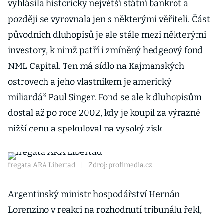
vyhlásila historicky největší státní bankrot a
později se vyrovnala jen s některými věřiteli. Část
původních dluhopisů je ale stále mezi některými
investory, k nimž patří i zmíněný hedgeový fond
NML Capital. Ten má sídlo na Kajmanských
ostrovech a jeho vlastníkem je americký
miliardář Paul Singer. Fond se ale k dluhopisům
dostal až po roce 2002, kdy je koupil za výrazně
nižší cenu a spekuloval na vysoký zisk.
fregata ARA Libertad
|
Zdroj: profimedia.cz
Argentinský ministr hospodářství Hernán
Lorenzino v reakci na rozhodnutí tribunálu řekl,