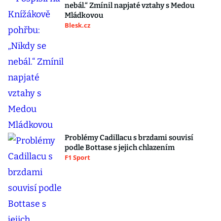
nebál.“ Zmínil napjaté vztahy s Medou
Mládkovou
Blesk.cz
Problémy Cadillacu s brzdami souvisí
podle Bottase s jejich chlazením
F1 Sport