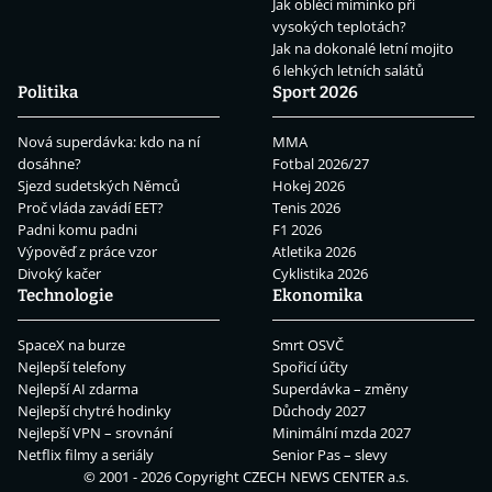
Jak obléci miminko při
vysokých teplotách?
Jak na dokonalé letní mojito
6 lehkých letních salátů
Politika
Sport 2026
Nová superdávka: kdo na ní
MMA
dosáhne?
Fotbal 2026/27
Sjezd sudetských Němců
Hokej 2026
Proč vláda zavádí EET?
Tenis 2026
Padni komu padni
F1 2026
Výpověď z práce vzor
Atletika 2026
Divoký kačer
Cyklistika 2026
Technologie
Ekonomika
SpaceX na burze
Smrt OSVČ
Nejlepší telefony
Spořicí účty
Nejlepší AI zdarma
Superdávka – změny
Nejlepší chytré hodinky
Důchody 2027
Nejlepší VPN – srovnání
Minimální mzda 2027
Netflix filmy a seriály
Senior Pas – slevy
© 2001 - 2026 Copyright
CZECH NEWS CENTER a.s.