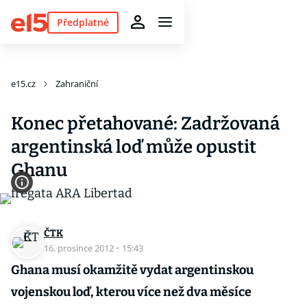
Předplatné
e15.cz
Zahraniční
Konec přetahované: Zadržovaná
argentinská loď může opustit
Ghanu
ČTK
16. prosince 2012
·
15:43
Ghana musí okamžitě vydat argentinskou
vojenskou loď, kterou více než dva měsíce