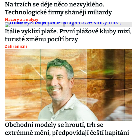
Na trzích se děje něco nezvyklého.
Technologické firmy shánějí miliardy
Názory a analýzy
Itálie vyklízí pláže. První plážové kluby mizí,
turisté změnu pocítí brzy
Zahraniční
Obchodní modely se hroutí, trh se
extrémně mění, předpovídají čeští kapitáni