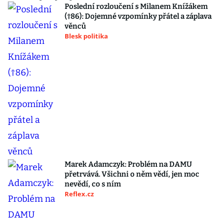
Poslední rozloučení s Milanem Knížákem
(†86): Dojemné vzpomínky přátel a záplava
věnců
Blesk politika
Marek Adamczyk: Problém na DAMU
přetrvává. Všichni o něm vědí, jen moc
nevědí, co s ním
Reflex.cz