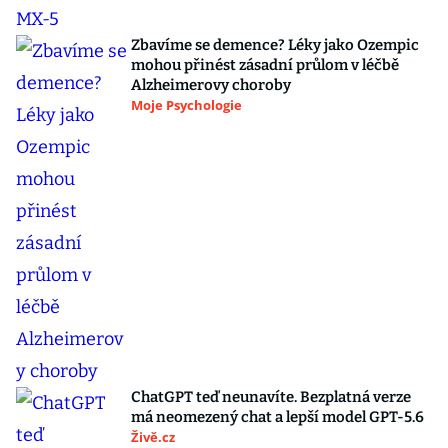
Zbavíme se demence? Léky jako Ozempic
mohou přinést zásadní průlom v léčbě
Alzheimerovy choroby
Moje Psychologie
ChatGPT teď neunavíte. Bezplatná verze
má neomezený chat a lepší model GPT-5.6
Živě.cz