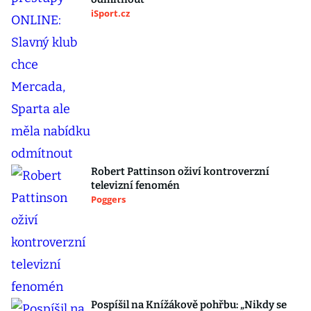
iSport.cz
Robert Pattinson oživí kontroverzní
televizní fenomén
Poggers
Pospíšil na Knížákově pohřbu: „Nikdy se