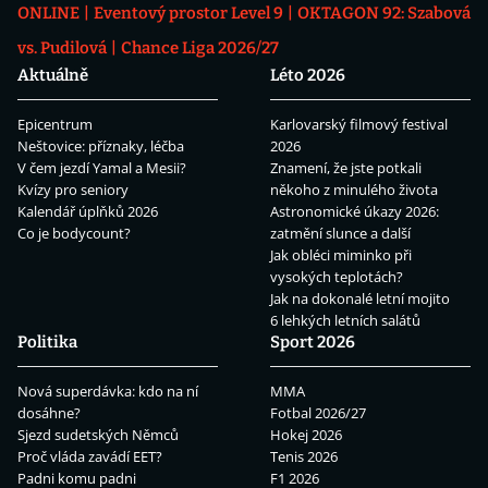
ONLINE
Eventový prostor Level 9
OKTAGON 92: Szabová
vs. Pudilová
Chance Liga 2026/27
Aktuálně
Léto 2026
Epicentrum
Karlovarský filmový festival
Neštovice: příznaky, léčba
2026
V čem jezdí Yamal a Mesii?
Znamení, že jste potkali
Kvízy pro seniory
někoho z minulého života
Kalendář úplňků 2026
Astronomické úkazy 2026:
Co je bodycount?
zatmění slunce a další
Jak obléci miminko při
vysokých teplotách?
Jak na dokonalé letní mojito
6 lehkých letních salátů
Politika
Sport 2026
Nová superdávka: kdo na ní
MMA
dosáhne?
Fotbal 2026/27
Sjezd sudetských Němců
Hokej 2026
Proč vláda zavádí EET?
Tenis 2026
Padni komu padni
F1 2026