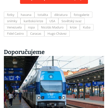
fotky
havana
totalita
diktatura
fotogalerie
snímky
karibská krize
USA
Sovětský svaz
Venezuela
ropa
Nicolás Maduro
krize
Kuba
Fidel Castro
Caracas
Hugo Chávez
Doporučujeme