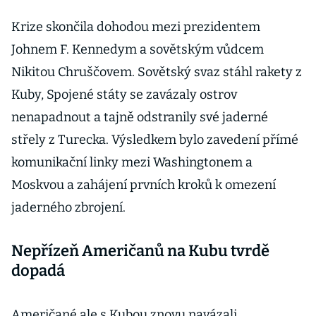
Krize skončila dohodou mezi prezidentem
Johnem F. Kennedym a sovětským vůdcem
Nikitou Chruščovem. Sovětský svaz stáhl rakety z
Kuby, Spojené státy se zavázaly ostrov
nenapadnout a tajně odstranily své jaderné
střely z Turecka. Výsledkem bylo zavedení přímé
komunikační linky mezi Washingtonem a
Moskvou a zahájení prvních kroků k omezení
jaderného zbrojení.
Nepřízeň Američanů na Kubu tvrdě
dopadá
Američané ale s Kubou znovu navázali