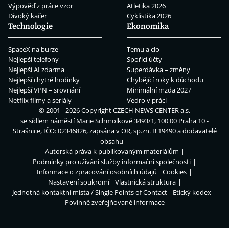
Výpověď z práce vzor
Atletika 2026
Divoký kačer
Cyklistika 2026
Technologie
Ekonomika
SpaceX na burze
Temu a clo
Nejlepší telefony
Spořicí účty
Nejlepší AI zdarma
Superdávka – změny
Nejlepší chytré hodinky
Chybějící roky k důchodu
Nejlepší VPN – srovnání
Minimální mzda 2027
Netflix filmy a seriály
Vedro v práci
© 2001 - 2026 Copyright
CZECH NEWS CENTER a.s.
se sídlem náměstí Marie Schmolkové 3493/1, 100 00 Praha 10 -
Strašnice, IČO: 02346826, zapsána v OR, sp.zn. B 19490 a dodavatelé
obsahu
Autorská práva k publikovaným materiálům
Podmínky pro užívání služby informační společnosti
Informace o zpracování osobních údajů
Cookies
Nastavení soukromí
Vlastnická struktura
Jednotná kontaktní místa / Single Points of Contact
Etický kodex
Povinně zveřejňované informace