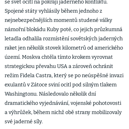
se svět ocitl na pokraji jaderného konfliktu.
Spojené státy vyhlásily během jednoho z
nejnebezpečnějších momentů studené války
námořní blokádu Kuby poté, co jejich průzkumná
letadla odhalila rozmístění sovětských jaderných
raket jen několik stovek kilometrů od amerického
území. Moskva chtěla tímto krokem vyrovnat
strategickou převahu USA a zároveň ochránit
režim Fidela Castra, který se po neúspěšné invazi
exulantů v Zátoce sviní ocitl pod silným tlakem
Washingtonu. Následovalo několik dní
dramatického vyjednávání, vojenské pohotovosti
a výhrůžek, během nichž obě strany mobilizovaly
své jaderné síly.