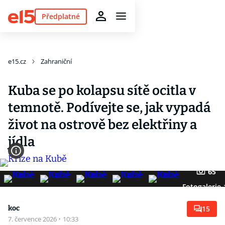
Předplatné
e15.cz
Zahraniční
Kuba se po kolapsu sítě ocitla v
temnotě. Podívejte se, jak vypadá
život na ostrově bez elektřiny a
jídla
65
Fotogalerie
koc
15
7. července 2026
·
10:33