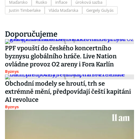
Maďarsko
Rusko
inflace
úroková sazba
Justin Timberlake
Vláda Maďarska
Gergely Gulyás
Doporučujeme
PPF vpouští do českého koncertního
byznysu globálního hráče. Live Nation
ovládne provoz O2 areny i Fora Karlín
Byznys
Obchodní modely se hroutí, trh se
extrémně mění, předpovídají čeští kapitáni
AI revoluce
Byznys