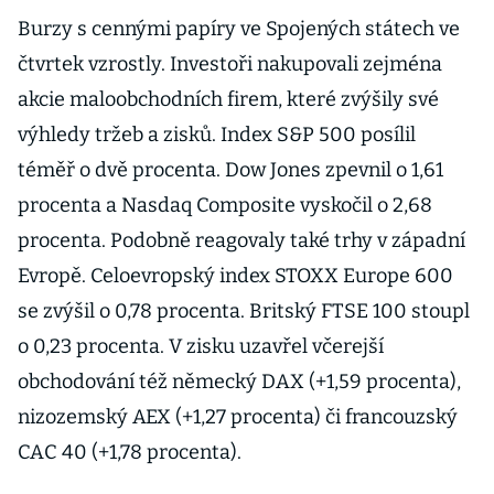
Burzy s cennými papíry ve Spojených státech ve
čtvrtek vzrostly. Investoři nakupovali zejména
akcie maloobchodních firem, které zvýšily své
výhledy tržeb a zisků. Index S&P 500 posílil
téměř o dvě procenta. Dow Jones zpevnil o 1,61
procenta a Nasdaq Composite vyskočil o 2,68
procenta. Podobně reagovaly také trhy v západní
Evropě. Celoevropský index STOXX Europe 600
se zvýšil o 0,78 procenta. Britský FTSE 100 stoupl
o 0,23 procenta. V zisku uzavřel včerejší
obchodování též německý DAX (+1,59 procenta),
nizozemský AEX (+1,27 procenta) či francouzský
CAC 40 (+1,78 procenta).