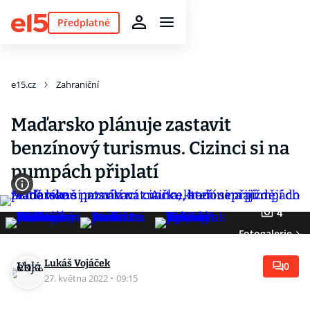
Předplatné
e15.cz
Zahraniční
Maďarsko plánuje zastavit
benzínový turismus. Cizinci si na
pumpách připlatí
4
Fotogalerie
Lukáš Vojáček
0
27. května 2022
·
09:15