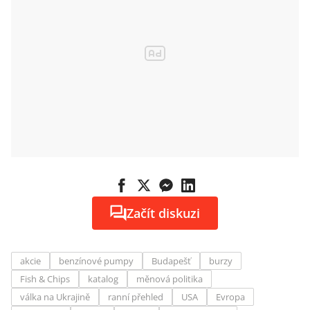
Začít diskuzi
akcie
benzínové pumpy
Budapešť
burzy
Fish & Chips
katalog
měnová politika
válka na Ukrajině
ranní přehled
USA
Evropa