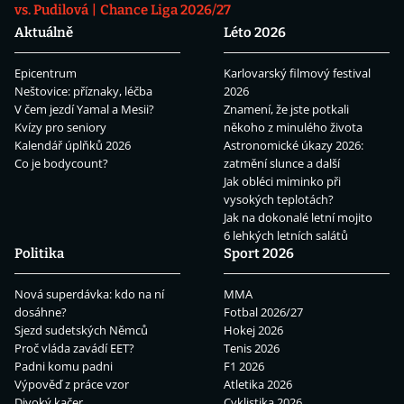
vs. Pudilová
Chance Liga 2026/27
Aktuálně
Léto 2026
Epicentrum
Karlovarský filmový festival
Neštovice: příznaky, léčba
2026
V čem jezdí Yamal a Mesii?
Znamení, že jste potkali
Kvízy pro seniory
někoho z minulého života
Kalendář úplňků 2026
Astronomické úkazy 2026:
Co je bodycount?
zatmění slunce a další
Jak obléci miminko při
vysokých teplotách?
Jak na dokonalé letní mojito
6 lehkých letních salátů
Politika
Sport 2026
Nová superdávka: kdo na ní
MMA
dosáhne?
Fotbal 2026/27
Sjezd sudetských Němců
Hokej 2026
Proč vláda zavádí EET?
Tenis 2026
Padni komu padni
F1 2026
Výpověď z práce vzor
Atletika 2026
Divoký kačer
Cyklistika 2026