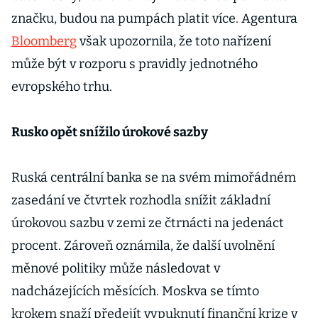
značku, budou na pumpách platit více. Agentura
Bloomberg
však upozornila, že toto nařízení
může být v rozporu s pravidly jednotného
evropského trhu.
Rusko opět snížilo úrokové sazby
Ruská centrální banka se na svém mimořádném
zasedání ve čtvrtek rozhodla snížit základní
úrokovou sazbu v zemi ze čtrnácti na jedenáct
procent. Zároveň oznámila, že další uvolnění
měnové politiky může následovat v
nadcházejících měsících. Moskva se tímto
krokem snaží předejít vypuknutí finanční krize v