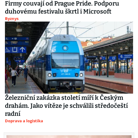
Firmy couvají od Prague Pride. Podporu
duhovému festivalu škrtl i Microsoft
Byznys
Železniční zakázka století míří k Českým
drahám. Jako vítěze je schválili středočeští
radní
Doprava a logistika