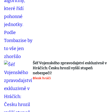
Šéf Vojenského zpravodajství exkluzivně v
Hráčích: Česku hrozil vyšší stupeň
nebezpečí!
Blesk hráči