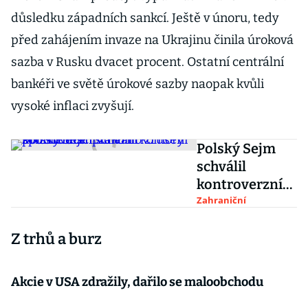
důsledku západních sankcí. Ještě v únoru, tedy
před zahájením invaze na Ukrajinu činila úroková
sazba v Rusku dvacet procent. Ostatní centrální
bankéři ve světě úrokové sazby naopak kvůli
vysoké inflaci zvyšují.
Polský Sejm
schválil
kontroverzní
zákon o
Zahraniční
zrušení sporné
Z trhů a burz
disciplinární
komory pro
soudce
Akcie v USA zdražily, dařilo se maloobchodu