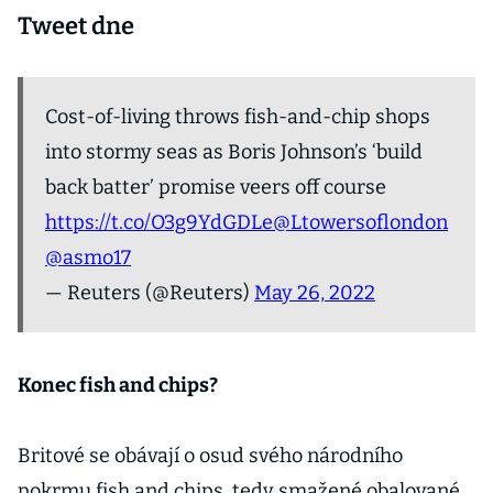
Tweet dne
Cost-of-living throws fish-and-chip shops
into stormy seas as Boris Johnson’s ‘build
back batter’ promise veers off course
https://t.co/O3g9YdGDLe
@Ltowersoflondon
@asmo17
— Reuters (@Reuters)
May 26, 2022
Konec fish and chips?
Britové se obávají o osud svého národního
pokrmu fish and chips, tedy smažené obalované