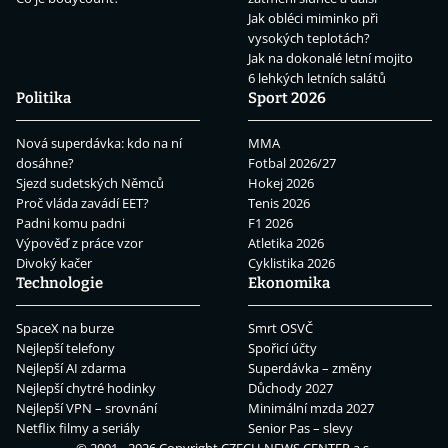
Jak obléci miminko při
vysokých teplotách?
Jak na dokonalé letní mojito
6 lehkých letních salátů
Politika
Sport 2026
Nová superdávka: kdo na ní
MMA
dosáhne?
Fotbal 2026/27
Sjezd sudetských Němců
Hokej 2026
Proč vláda zavádí EET?
Tenis 2026
Padni komu padni
F1 2026
Výpověď z práce vzor
Atletika 2026
Divoký kačer
Cyklistika 2026
Technologie
Ekonomika
SpaceX na burze
Smrt OSVČ
Nejlepší telefony
Spořicí účty
Nejlepší AI zdarma
Superdávka – změny
Nejlepší chytré hodinky
Důchody 2027
Nejlepší VPN – srovnání
Minimální mzda 2027
Netflix filmy a seriály
Senior Pas – slevy