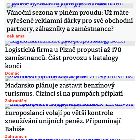
Vánoční sezona v plném proudu: Už máte
vyřešené reklamní dárky pro své obchodní
partnery, zákazníky a zaměstnance?
Reklama
Logistická firma u Plzně propustí až 170
zaměstnanců. Část provozu s katalogy
končí
Domácí
Maďarsko plánuje zastavit benzínový
turismus. Cizinci si na pumpách připlatí
Zahraniční
Europoslanci volají po větší kontrole
zneužívání unijních peněz. Připomínají
Babiše
Zahraniční