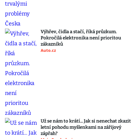
Výhřev, čidla a stačí, říká průzkum.
Pokročilá elektronika není prioritou
zákazníků
Auto.cz
Už se nám to krátí... Jak si nenechat zkazit
letní pohodu myšlenkami na zářijový
zápřah?