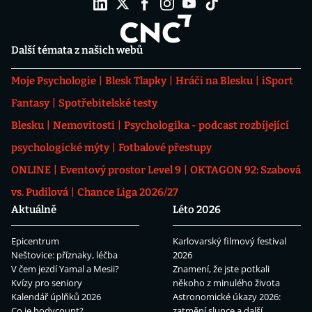
Další témata z našich webů
Moje Psychologie
Blesk Tlapky
Hráči na Blesku
iSport
Fantasy
Spotřebitelské testy
Blesku
Nemovitosti
Psychologika - podcast rozbíjející
psychologické mýty
Fotbalové přestupy
ONLINE
Eventový prostor Level 9
OKTAGON 92: Szabová
vs. Pudilová
Chance Liga 2026/27
Aktuálně
Léto 2026
Epicentrum
Karlovarský filmový festival
Neštovice: příznaky, léčba
2026
V čem jezdí Yamal a Mesii?
Znamení, že jste potkali
Kvízy pro seniory
někoho z minulého života
Kalendář úplňků 2026
Astronomické úkazy 2026:
Co je bodycount?
zatmění slunce a další