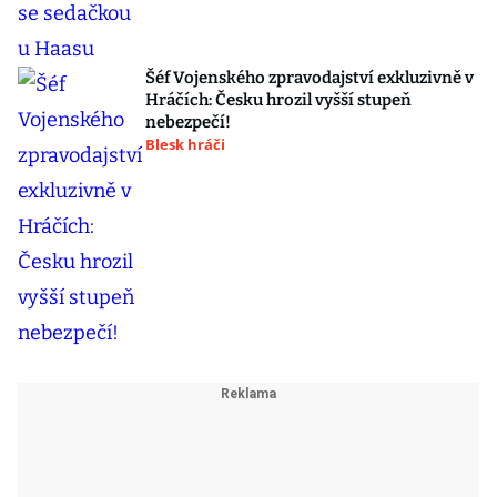
Šéf Vojenského zpravodajství exkluzivně v
Hráčích: Česku hrozil vyšší stupeň
nebezpečí!
Blesk hráči