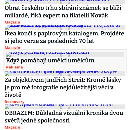
Obrat českého trhu sbírání známek se blíží
miliardě, říká expert na filatelii Novák
Magazín
Ikea končí s papírovým katalogem. Projděte
si jeho verze za posledních 70 let
Magazín
Když pomáhají umělci umělcům
Reklama
Za objektivem Jindřich Štreit: Kromě lásky
je pro mě fotografie nejdůležitější věcí v
životě
Rozhovory
OBRAZEM: Důkladná vizuální kronika dvou
světů jedné společnosti
Magazín