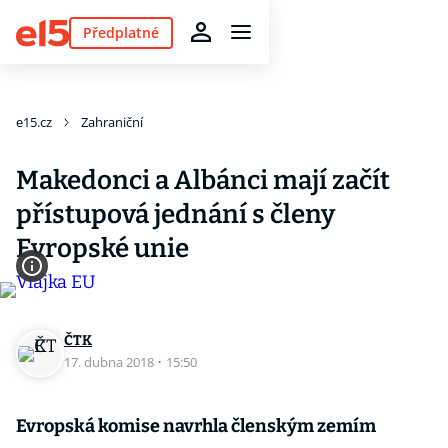
Předplatné
e15.cz
Zahraniční
Makedonci a Albánci mají začít
přístupová jednání s členy
Evropské unie
ČTK
17. dubna 2018
·
15:50
Evropská komise navrhla členským zemím