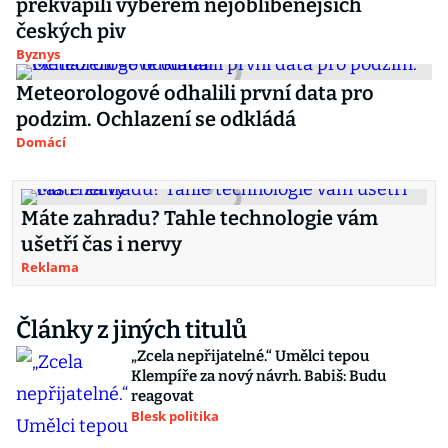
překvapili výběrem nejoblíbenějších
českých piv
Byznys
Meteorologové odhalili první data pro
podzim. Ochlazení se odkládá
Domácí
Máte zahradu? Tahle technologie vám
ušetří čas i nervy
Reklama
Články z jiných titulů
„Zcela nepřijatelné.“ Umělci tepou
Klempíře za nový návrh. Babiš: Budu
reagovat
Blesk politika