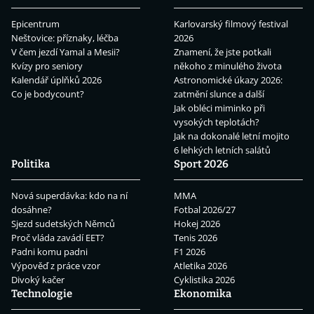
Epicentrum
Karlovarský filmový festival
Neštovice: příznaky, léčba
2026
V čem jezdí Yamal a Mesii?
Znamení, že jste potkali
Kvízy pro seniory
někoho z minulého života
Kalendář úplňků 2026
Astronomické úkazy 2026:
Co je bodycount?
zatmění slunce a další
Jak obléci miminko při
vysokých teplotách?
Jak na dokonalé letní mojito
6 lehkých letních salátů
Politika
Sport 2026
Nová superdávka: kdo na ní
MMA
dosáhne?
Fotbal 2026/27
Sjezd sudetských Němců
Hokej 2026
Proč vláda zavádí EET?
Tenis 2026
Padni komu padni
F1 2026
Výpověď z práce vzor
Atletika 2026
Divoký kačer
Cyklistika 2026
Technologie
Ekonomika