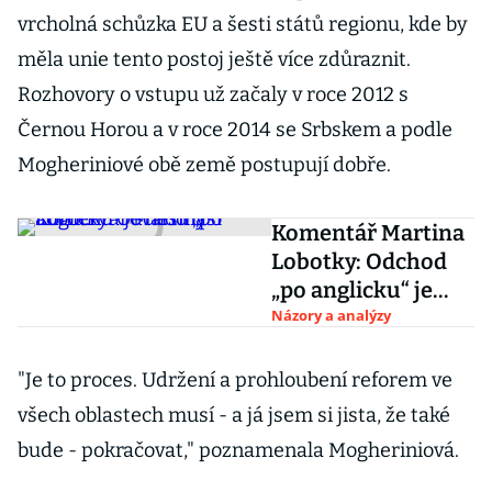
vrcholná schůzka EU a šesti států regionu, kde by
měla unie tento postoj ještě více zdůraznit.
Rozhovory o vstupu už začaly v roce 2012 s
Černou Horou a v roce 2014 se Srbskem a podle
Mogheriniové obě země postupují dobře.
Komentář Martina
Lobotky: Odchod
„po anglicku“ je
nesmysl
Názory a analýzy
"Je to proces. Udržení a prohloubení reforem ve
všech oblastech musí - a já jsem si jista, že také
bude - pokračovat," poznamenala Mogheriniová.