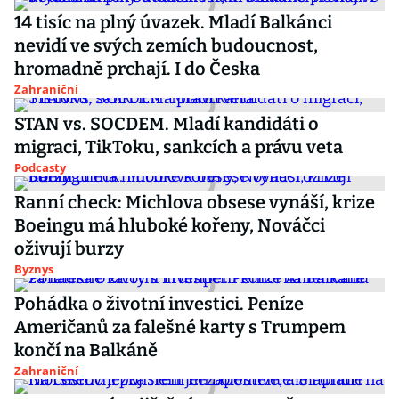
14 tisíc na plný úvazek. Mladí Balkánci
nevidí ve svých zemích budoucnost,
hromadně prchají. I do Česka
Zahraniční
STAN vs. SOCDEM. Mladí kandidáti o
migraci, TikToku, sankcích a právu veta
Podcasty
Ranní check: Michlova obsese vynáší, krize
Boeingu má hluboké kořeny, Nováčci
oživují burzy
Byznys
Pohádka o životní investici. Peníze
Američanů za falešné karty s Trumpem
končí na Balkáně
Zahraniční