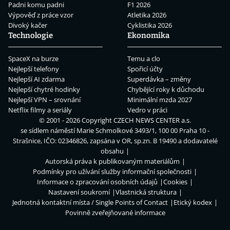
Padni komu padni
F1 2026
Výpověď z práce vzor
Atletika 2026
Divoký kačer
Cyklistika 2026
Technologie
Ekonomika
SpaceX na burze
Temu a clo
Nejlepší telefony
Spořicí účty
Nejlepší AI zdarma
Superdávka – změny
Nejlepší chytré hodinky
Chybějící roky k důchodu
Nejlepší VPN – srovnání
Minimální mzda 2027
Netflix filmy a seriály
Vedro v práci
© 2001 - 2026 Copyright
CZECH NEWS CENTER a.s.
se sídlem náměstí Marie Schmolkové 3493/1, 100 00 Praha 10 -
Strašnice, IČO: 02346826, zapsána v OR, sp.zn. B 19490 a dodavatelé
obsahu
Autorská práva k publikovaným materiálům
Podmínky pro užívání služby informační společnosti
Informace o zpracování osobních údajů
Cookies
Nastavení soukromí
Vlastnická struktura
Jednotná kontaktní místa / Single Points of Contact
Etický kodex
Povinně zveřejňované informace