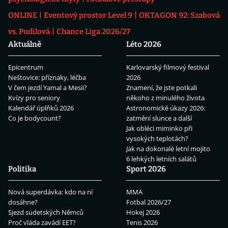
ONLINE
Eventový prostor Level 9
OKTAGON 92: Szabová
vs. Pudilová
Chance Liga 2026/27
Aktuálně
Léto 2026
Epicentrum
Karlovarský filmový festival
Neštovice: příznaky, léčba
2026
V čem jezdí Yamal a Mesii?
Znamení, že jste potkali
Kvízy pro seniory
někoho z minulého života
Kalendář úplňků 2026
Astronomické úkazy 2026:
Co je bodycount?
zatmění slunce a další
Jak obléci miminko při
vysokých teplotách?
Jak na dokonalé letní mojito
6 lehkých letních salátů
Politika
Sport 2026
Nová superdávka: kdo na ní
MMA
dosáhne?
Fotbal 2026/27
Sjezd sudetských Němců
Hokej 2026
Proč vláda zavádí EET?
Tenis 2026