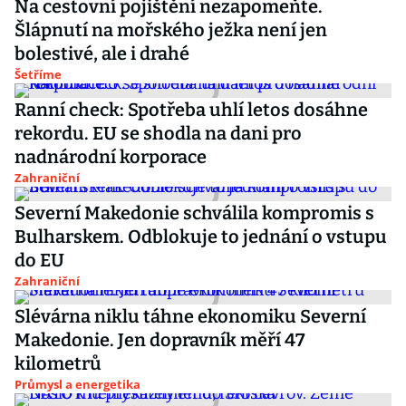
Na cestovní pojištění nezapomeňte.
Šlápnutí na mořského ježka není jen
bolestivé, ale i drahé
Šetříme
Ranní check: Spotřeba uhlí letos dosáhne
rekordu. EU se shodla na dani pro
nadnárodní korporace
Zahraniční
Severní Makedonie schválila kompromis s
Bulharskem. Odblokuje to jednání o vstupu
do EU
Zahraniční
Slévárna niklu táhne ekonomiku Severní
Makedonie. Jen dopravník měří 47
kilometrů
Průmysl a energetika