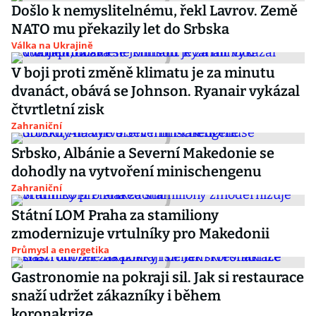
Došlo k nemyslitelnému, řekl Lavrov. Země
NATO mu překazily let do Srbska
Válka na Ukrajině
V boji proti změně klimatu je za minutu
dvanáct, obává se Johnson. Ryanair vykázal
čtvrtletní zisk
Zahraniční
Srbsko, Albánie a Severní Makedonie se
dohodly na vytvoření minischengenu
Zahraniční
Státní LOM Praha za stamiliony
zmodernizuje vrtulníky pro Makedonii
Průmysl a energetika
Gastronomie na pokraji sil. Jak si restaurace
snaží udržet zákazníky i během
koronakrize