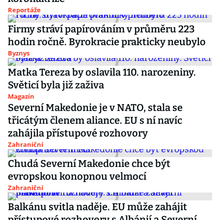
Reportáže
Firmy stráví papírováním v průměru 223
hodin ročně. Byrokracie prakticky neubylo
Byznys
Matka Tereza by oslavila 110. narozeniny.
Světicí byla již zaživa
Magazín
Severní Makedonie je v NATO, stala se
třicátým členem aliance. EU s ní navíc
zahájila přístupové rozhovory
Zahraniční
Chudá Severní Makedonie chce být
evropskou konopnou velmocí
Zahraniční
Balkánu svitla naděje. EU může zahájit
přístupové rozhovory s Albánií a Severní