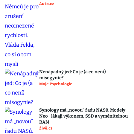
Auto.cz
Nenápadný jed: Co je (a co není)
misogynie?
Moje Psychologie
Synology má „novou“ řadu NASů. Modely
Neo+ lákají výkonem, SSD a vyměnitelnou
RAM
Živě.cz