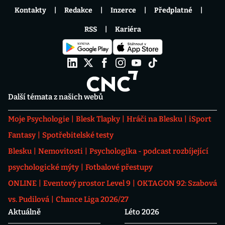
Kontakty
Redakce
Inzerce
Předplatné
RSS
Kariéra
Další témata z našich webů
Moje Psychologie
Blesk Tlapky
Hráči na Blesku
iSport
Fantasy
Spotřebitelské testy
Blesku
Nemovitosti
Psychologika - podcast rozbíjející
psychologické mýty
Fotbalové přestupy
ONLINE
Eventový prostor Level 9
OKTAGON 92: Szabová
vs. Pudilová
Chance Liga 2026/27
Aktuálně
Léto 2026