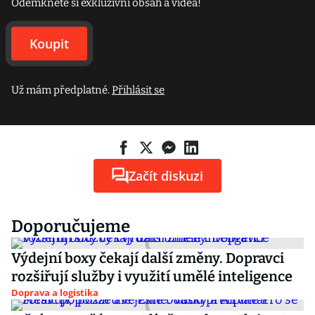
Odemkněte si exkluzivní obsah a videa!
Koupit
Už mám předplatné.
Přihlásit se
Začít diskuzi
Doporučujeme
Výdejní boxy čekají další změny. Dopravci
rozšiřují služby i využití umělé inteligence
Doprava a logistika