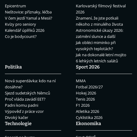
Epicentrum
Karlovarský filmový festival
Neštovice: příznaky, léčba
2026
V čem jezdí Yamal a Mesii?
Znamení, že jste potkali
Kvízy pro seniory
někoho z minulého života
Kalendář úplňků 2026
Astronomické úkazy 2026:
Co je bodycount?
zatmění slunce a další
Jak obléci miminko při
vysokých teplotách?
Jak na dokonalé letní mojito
6 lehkých letních salátů
Politika
Sport 2026
Nová superdávka: kdo na ní
MMA
dosáhne?
Fotbal 2026/27
Sjezd sudetských Němců
Hokej 2026
Proč vláda zavádí EET?
Tenis 2026
Padni komu padni
F1 2026
Výpověď z práce vzor
Atletika 2026
Divoký kačer
Cyklistika 2026
Technologie
Ekonomika