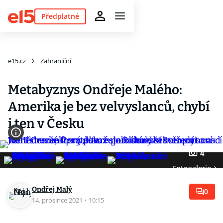
Předplatné
e15.cz
Zahraniční
Metabyznys Ondřeje Malého:
Amerika je bez velvyslanců, chybí
i ten v Česku
4
Fotogalerie
Ondřej Malý
0
14. prosince 2021
·
10:15