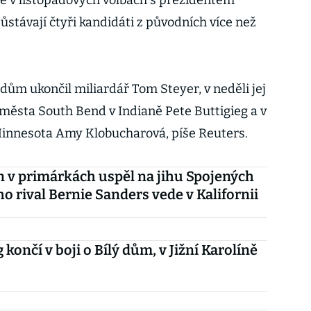
se v listopadových volbách s prezidentem
távají čtyři kandidáti z původních více než
 dům ukončil miliardář Tom Steyer, v neděli jej
 města South Bend v Indianě Pete Buttigieg a v
Minnesota Amy Klobucharová, píše Reuters.
n v primárkách uspěl na jihu Spojených
ho rival Bernie Sanders vede v Kalifornii
 končí v boji o Bílý dům, v Jižní Karolíně