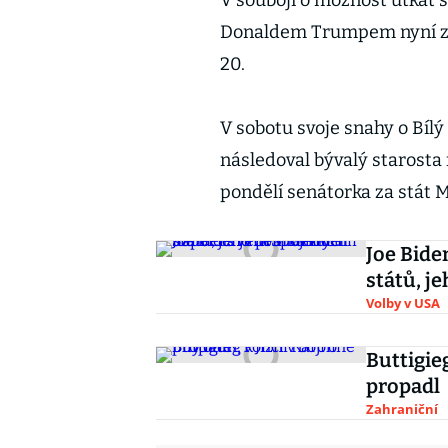
V souboji o možnost utkat 
Donaldem Trumpem nyní zůs
20.
V sobotu svoje snahy o Bílý
následoval bývalý starosta
pondělí senátorka za stát 
Joe Bide
států, je
Volby v USA
Buttigieg
propadl
Zahraniční