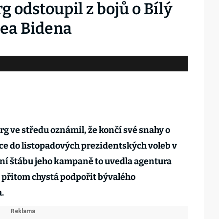
 odstoupil z bojů o Bílý
oea Bidena
g ve středu oznámil, že končí své snahy o
e do listopadových prezidentských voleb v
ní štábu jeho kampaně to uvedla agentura
e přitom chystá podpořit bývalého
.