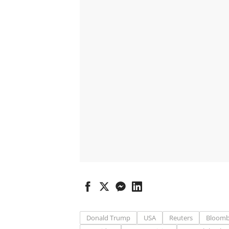
Donald Trump
USA
Reuters
Bloomb