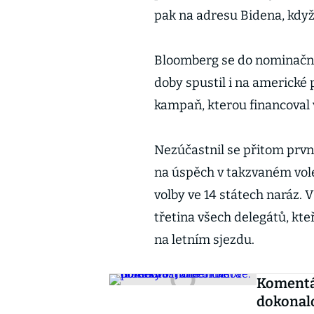
pak na adresu Bidena, kdy
Bloomberg se do nominačního
doby spustil i na americké
kampaň, kterou financoval 
Nezúčastnil se přitom první
na úspěch v takzvaném vol
volby ve 14 státech naráz. 
třetina všech delegátů, kt
na letním sjezdu.
Komentá
dokonalo