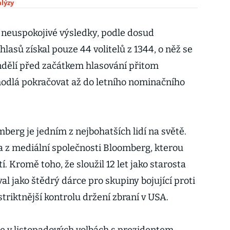
lýzy
 neuspokojivé výsledky, podle dosud
lasů získal pouze 44 volitelů z 1344, o něž se
ondělí před začátkem hlasování přitom
hodlá pokračovat až do letního nominačního
rg je jedním z nejbohatších lidí na světě.
 z mediální společnosti Bloomberg, kterou
etí. Kromě toho, že sloužil 12 let jako starosta
l jako štědrý dárce pro skupiny bojující proti
riktnější kontrolu držení zbraní v USA.