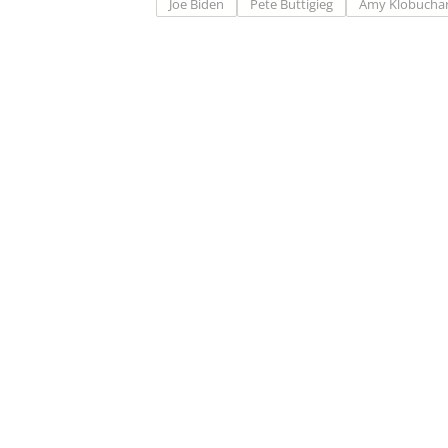
Joe Biden
Pete Buttigieg
Amy Klobucha