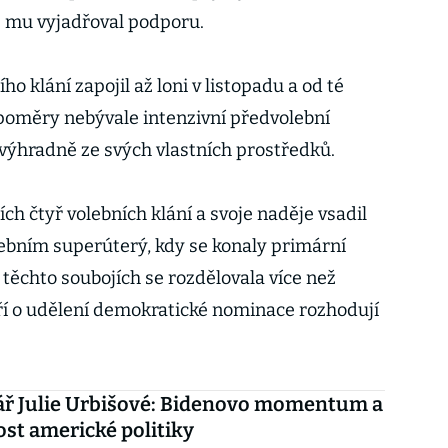
ž mu vyjadřoval podporu.
 klání zapojil až loni v listopadu a od té
 poměry nebývale intenzivní předvolební
výhradně ze svých vlastních prostředků.
ch čtyř volebních klání a svoje naděje vsadil
ebním superúterý, kdy se konaly primární
V těchto soubojích se rozdělovala více než
eří o udělení demokratické nominace rozhodují
ř Julie Urbišové: Bidenovo momentum a
st americké politiky