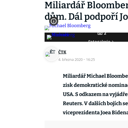
Miliardář Bloomberg
dům. Dál podpoří J
2
Fotogalerie
ČTK
4. března 2020
·
16:25
Miliardář Michael Bloomber
zisk demokratické nominac
USA. S odkazem na vyjádře
Reuters. V dalších bojích s
viceprezidenta Joea Bidena