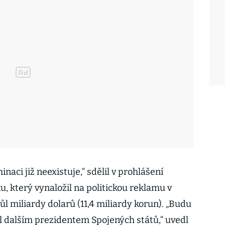
aci již neexistuje,“ sdělil v prohlášení
, který vynaložil na politickou reklamu v
l miliardy dolarů (11,4 miliardy korun). „Budu
al dalším prezidentem Spojených států,“ uvedl