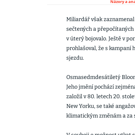
Názory a ana
Miliardář však zaznamenal
sečtených a přepočítaných h
v úterý bojovalo. Ještě v p
prohlašoval, že s kampaní 
sjezdu.
Osmasedmdesátiletý Bloombe
Jeho jmění pochází zejména
založil v 80. letech 20. stol
New Yorku, se také angažova
klimatickým změnám a za st