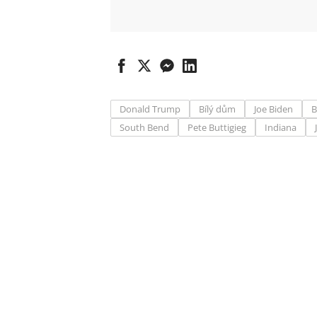
Donald Trump
Bílý dům
Joe Biden
B
South Bend
Pete Buttigieg
Indiana