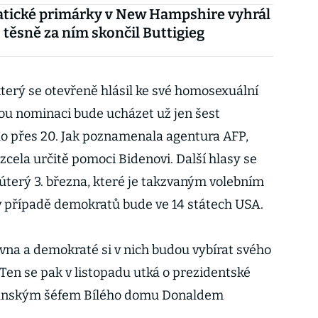
tické primárky v New Hampshire vyhrál
 těsně za ním skončil Buttigieg
který se otevřeně hlásil ke své homosexuální
kou nominaci bude ucházet už jen šest
lo přes 20. Jak poznamenala agentura AFP,
cela určitě pomoci Bidenovi. Další hlasy se
terý 3. března, které je takzvaným volebním
v případě demokratů bude ve 14 státech USA.
rvna a demokraté si v nich budou vybírat svého
Ten se pak v listopadu utká o prezidentské
ikánským šéfem Bílého domu Donaldem