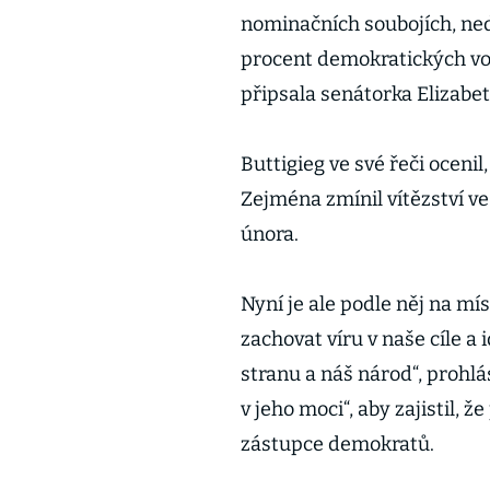
nominačních soubojích, nedo
procent demokratických vol
připsala senátorka Elizabe
Buttigieg ve své řeči oceni
Zejména zmínil vítězství v
února.
Nyní je ale podle něj na mí
zachovat víru v naše cíle a 
stranu a náš národ“, prohlási
v jeho moci“, aby zajistil,
zástupce demokratů.