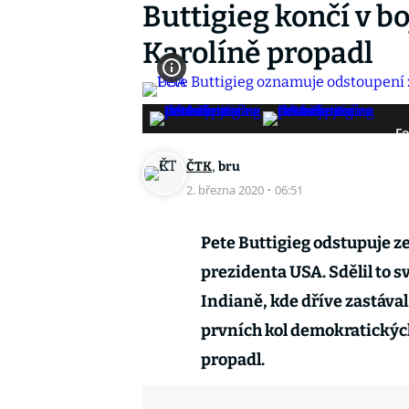
Buttigieg končí v boj
Karolíně propadl
Fo
,
ČTK
bru
2. března 2020
·
06:51
Pete Buttigieg odstupuje 
prezidenta USA. Sdělil to 
Indianě, kde dříve zastával
prvních kol demokratických
propadl.