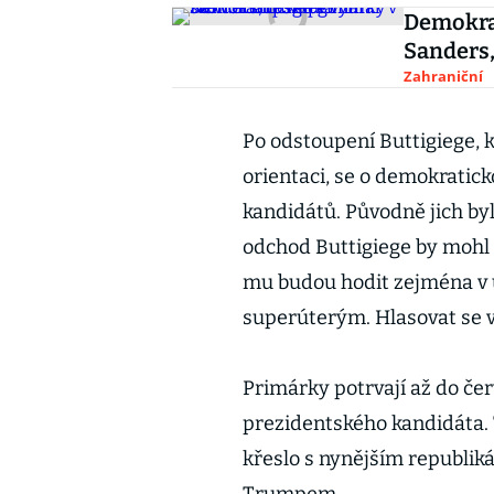
Demokra
Sanders,
Zahraniční
Po odstoupení Buttigiege, 
orientaci, se o demokratic
kandidátů. Původně jich by
odchod Buttigiege by mohl z
mu budou hodit zejména v ú
superúterým. Hlasovat se 
Primárky potrvají až do če
prezidentského kandidáta. 
křeslo s nynějším republ