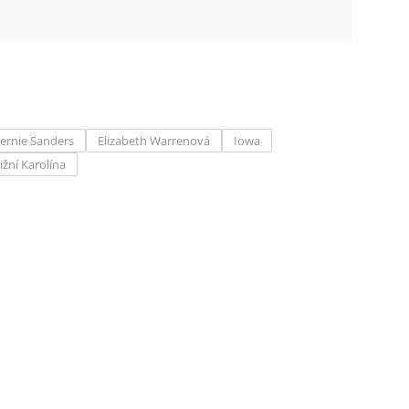
ernie Sanders
Elizabeth Warrenová
Iowa
Jižní Karolína