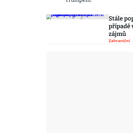
Trumpem.
Stále po
případě 
zájmů
Zahraniční