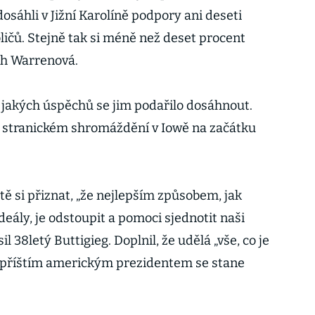
sáhli v Jižní Karolíně podpory ani deseti
ičů. Stejně tak si méně než deset procent
th Warrenová.
l, jakých úspěchů se jim podařilo dosáhnout.
e stranickém shromáždění v Iowě na začátku
stě si přiznat, „že nejlepším způsobem, jak
ideály, je odstoupit a pomoci sjednotit naši
l 38letý Buttigieg. Doplnil, že udělá „vše, co je
 že příštím americkým prezidentem se stane