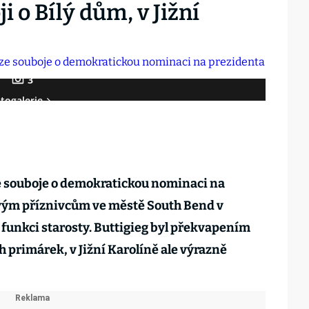
i o Bílý dům, v Jižní
3
togalerie
ze souboje o demokratickou nominaci na
svým příznivcům ve městě South Bend v
 funkci starosty. Buttigieg byl překvapením
 primárek, v Jižní Karolíně ale výrazně