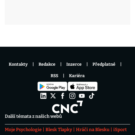
Kontakty
Redakce
Inzerce
Předplatné
RSS
Kariéra
Další témata z našich webů
Moje Psychologie
Blesk Tlapky
Hráči na Blesku
iSport