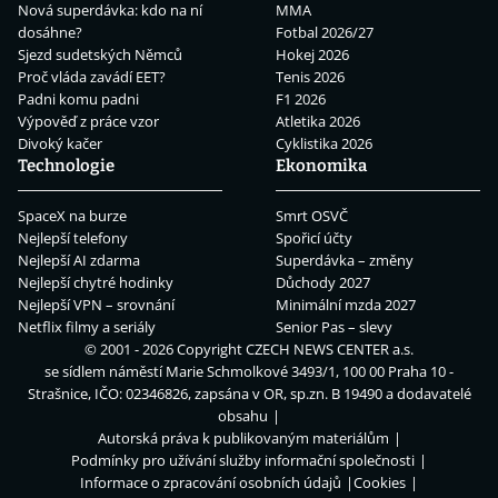
Nová superdávka: kdo na ní
MMA
dosáhne?
Fotbal 2026/27
Sjezd sudetských Němců
Hokej 2026
Proč vláda zavádí EET?
Tenis 2026
Padni komu padni
F1 2026
Výpověď z práce vzor
Atletika 2026
Divoký kačer
Cyklistika 2026
Technologie
Ekonomika
SpaceX na burze
Smrt OSVČ
Nejlepší telefony
Spořicí účty
Nejlepší AI zdarma
Superdávka – změny
Nejlepší chytré hodinky
Důchody 2027
Nejlepší VPN – srovnání
Minimální mzda 2027
Netflix filmy a seriály
Senior Pas – slevy
© 2001 - 2026 Copyright
CZECH NEWS CENTER a.s.
se sídlem náměstí Marie Schmolkové 3493/1, 100 00 Praha 10 -
Strašnice, IČO: 02346826, zapsána v OR, sp.zn. B 19490 a dodavatelé
obsahu
Autorská práva k publikovaným materiálům
Podmínky pro užívání služby informační společnosti
Informace o zpracování osobních údajů
Cookies