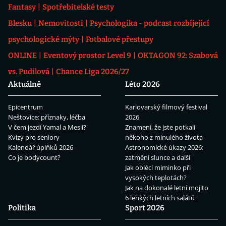
Fantasy
Spotřebitelské testy
Blesku
Nemovitosti
Psychologika - podcast rozbíjející
psychologické mýty
Fotbalové přestupy
ONLINE
Eventový prostor Level 9
OKTAGON 92: Szabová
vs. Pudilová
Chance Liga 2026/27
Aktuálně
Léto 2026
Epicentrum
Karlovarský filmový festival
Neštovice: příznaky, léčba
2026
V čem jezdí Yamal a Mesii?
Znamení, že jste potkali
Kvízy pro seniory
někoho z minulého života
Kalendář úplňků 2026
Astronomické úkazy 2026:
Co je bodycount?
zatmění slunce a další
Jak obléci miminko při
vysokých teplotách?
Jak na dokonalé letní mojito
6 lehkých letních salátů
Politika
Sport 2026