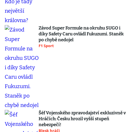
Závod Super Formule na okruhu SUGO i
díky Safety Caru ovládl Fukuzumi. Staněk
po chybě nedojel
F1 Sport
Šéf Vojenského zpravodajství exkluzivně v
Hráčích: Česku hrozil vyšší stupeň
nebezpečí!
Blesk hráči