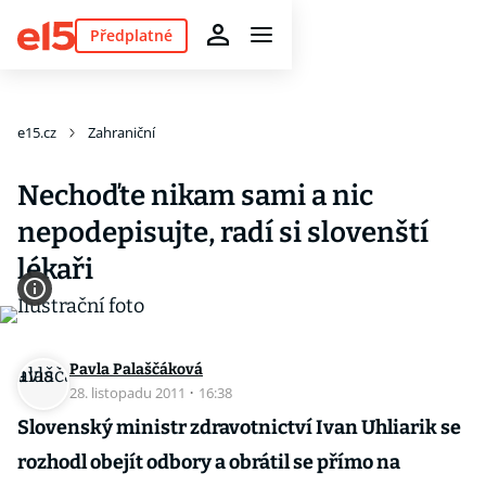
Předplatné
e15.cz
Zahraniční
Nechoďte nikam sami a nic
nepodepisujte, radí si slovenští
lékaři
Pavla Palaščáková
28. listopadu 2011
·
16:38
Slovenský ministr zdravotnictví Ivan Uhliarik se
rozhodl obejít odbory a obrátil se přímo na