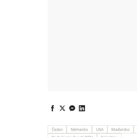
Česko
Německo
USA
Maďarsko