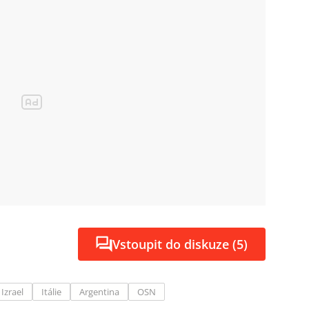
Vstoupit do diskuze (5)
Izrael
Itálie
Argentina
OSN