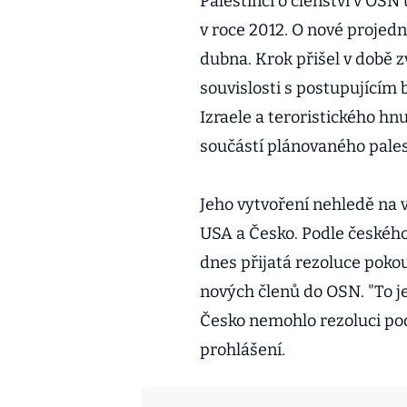
Palestinci o členství v OSN 
v roce 2012. O nové projed
dubna. Krok přišel v době
souvislosti s postupujícím
Izraele a teroristického hn
součástí plánovaného pales
Jeho vytvoření nehledě na 
USA a Česko. Podle českého
dnes přijatá rezoluce poko
nových členů do OSN. "To j
Česko nemohlo rezoluci pod
prohlášení.