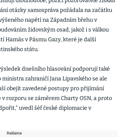
usilují dlouhodobě, pozici pozorovatele získali
nání otázky samospráva požádala na začátku
 zvýšeného napětí na Západním břehu v
 budováním židovským osad, jakož i s válkou
utí Hamás v Pásmu Gazy, které je další
tinského státu.
výsledek dnešního hlasování podporují také
 ministra zahraničí Jana Lipavského se ale
uší obejít zavedené postupy pro přijímání
e v rozporu se záměrem Charty OSN, a proto
pořit," uvedl šéf české diplomacie v