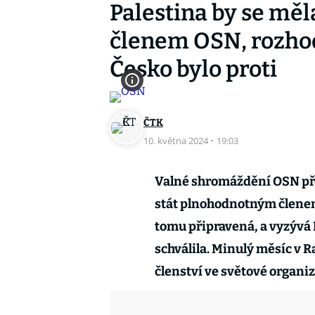
Palestina by se mě
členem OSN, rozho
Česko bylo proti
ČTK
10. května 2024
·
19:03
Valné shromáždění OSN přij
stát plnohodnotným členem 
tomu připravená, a vyzývá
schválila. Minulý měsíc v 
členství ve světové organiz