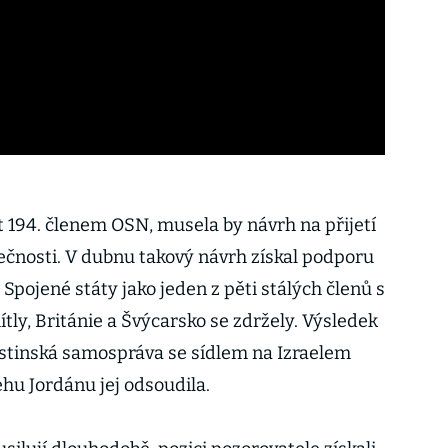
t 194. členem OSN, musela by návrh na přijetí
ečnosti. V dubnu takový návrh získal podporu
 Spojené státy jako jeden z pěti stálých členů s
ly, Británie a Švýcarsko se zdržely. Výsledek
lestinská samospráva se sídlem na Izraelem
u Jordánu jej odsoudila.