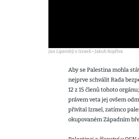
Jan Lipavský o Izraeli • Jakub Kopřiva
Aby se Palestina mohla stá
nejprve schválit Rada bezp
12 z 15 členů tohoto orgánu;
právem veta jej ovšem odmít
přivítal Izrael, zatímco pa
okupovaném Západním břeh