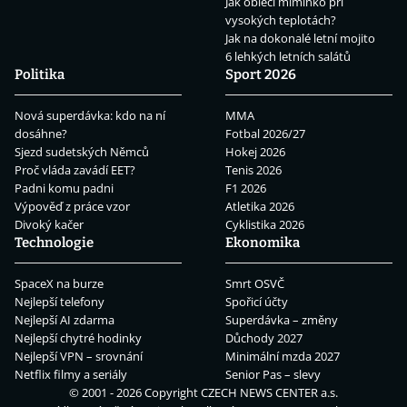
Jak obléci miminko při
vysokých teplotách?
Jak na dokonalé letní mojito
6 lehkých letních salátů
Politika
Sport 2026
Nová superdávka: kdo na ní
MMA
dosáhne?
Fotbal 2026/27
Sjezd sudetských Němců
Hokej 2026
Proč vláda zavádí EET?
Tenis 2026
Padni komu padni
F1 2026
Výpověď z práce vzor
Atletika 2026
Divoký kačer
Cyklistika 2026
Technologie
Ekonomika
SpaceX na burze
Smrt OSVČ
Nejlepší telefony
Spořicí účty
Nejlepší AI zdarma
Superdávka – změny
Nejlepší chytré hodinky
Důchody 2027
Nejlepší VPN – srovnání
Minimální mzda 2027
Netflix filmy a seriály
Senior Pas – slevy
© 2001 - 2026 Copyright
CZECH NEWS CENTER a.s.