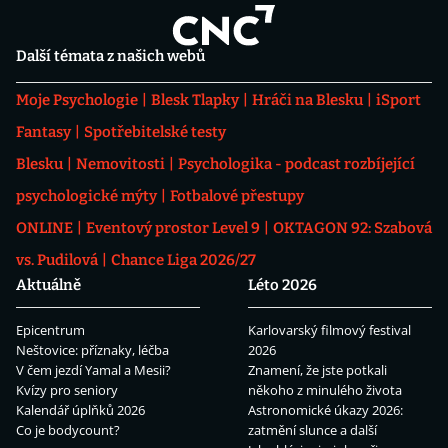
Další témata z našich webů
Moje Psychologie
Blesk Tlapky
Hráči na Blesku
iSport
Fantasy
Spotřebitelské testy
Blesku
Nemovitosti
Psychologika - podcast rozbíjející
psychologické mýty
Fotbalové přestupy
ONLINE
Eventový prostor Level 9
OKTAGON 92: Szabová
vs. Pudilová
Chance Liga 2026/27
Aktuálně
Léto 2026
Epicentrum
Karlovarský filmový festival
Neštovice: příznaky, léčba
2026
V čem jezdí Yamal a Mesii?
Znamení, že jste potkali
Kvízy pro seniory
někoho z minulého života
Kalendář úplňků 2026
Astronomické úkazy 2026:
Co je bodycount?
zatmění slunce a další