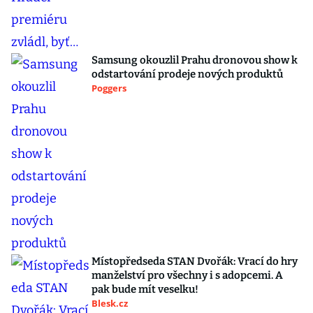
Samsung okouzlil Prahu dronovou show k
odstartování prodeje nových produktů
Poggers
Místopředseda STAN Dvořák: Vrací do hry
manželství pro všechny i s adopcemi. A
pak bude mít veselku!
Blesk.cz