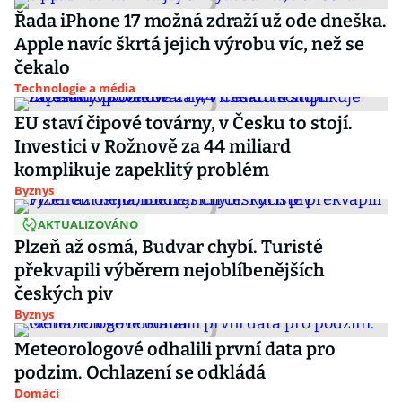
Řada iPhone 17 možná zdraží už ode dneška.
Apple navíc škrtá jejich výrobu víc, než se
čekalo
Technologie a média
EU staví čipové továrny, v Česku to stojí.
Investici v Rožnově za 44 miliard
komplikuje zapeklitý problém
Byznys
AKTUALIZOVÁNO
Plzeň až osmá, Budvar chybí. Turisté
překvapili výběrem nejoblíbenějších
českých piv
Byznys
Meteorologové odhalili první data pro
podzim. Ochlazení se odkládá
Domácí