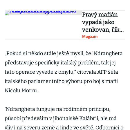
Pravý mafián
vypadá jako
venkovan, říká
hvězda filmu
Magazín
První zrádce
Pierfrancesco
„Pokud si někdo stále ještě myslí, že 'Ndrangheta
Favino
představuje specificky italský problém, tak jej
tato operace vyvede z omylu,“ citovala AFP šéfa
italského parlamentního výboru pro boj s mafií
Nicolu Morru.
'Ndrangheta funguje na rodinném principu,
působí především v jihoitalské Kalábrii, ale má
vliv i na severu země a jinde ve světě. Odborníci o