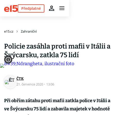
Předplatné
e15.cz
Zahraniční
Policie zasáhla proti mafii v Itálii a
Švýcarsku, zatkla 75 lidí
ČTK
21. července 2020
·
13:06
Při obřím zátahu proti mafii zatkla police v Itálii a
ve Švýcarsku 75 lidí a zabavila majetek v hodnotě