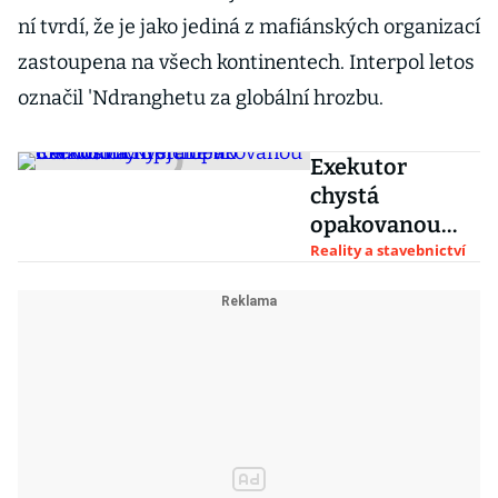
ní tvrdí, že je jako jediná z mafiánských organizací
zastoupena na všech kontinentech. Interpol letos
označil 'Ndranghetu za globální hrozbu.
Exekutor
chystá
opakovanou
dražbu vily
Reality a stavebnictví
uprchlého
Radovana
Krejčíře v
Černošicích