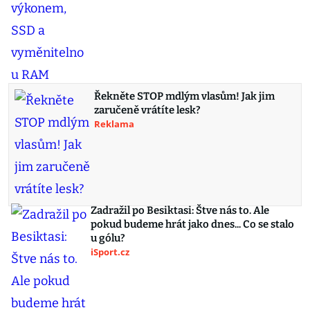
Řekněte STOP mdlým vlasům! Jak jim
zaručeně vrátíte lesk?
Reklama
Zadražil po Besiktasi: Štve nás to. Ale
pokud budeme hrát jako dnes... Co se stalo
u gólu?
iSport.cz