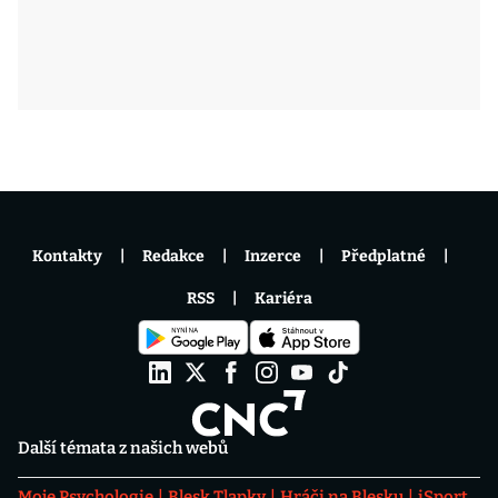
Kontakty
Redakce
Inzerce
Předplatné
RSS
Kariéra
Další témata z našich webů
Moje Psychologie
Blesk Tlapky
Hráči na Blesku
iSport