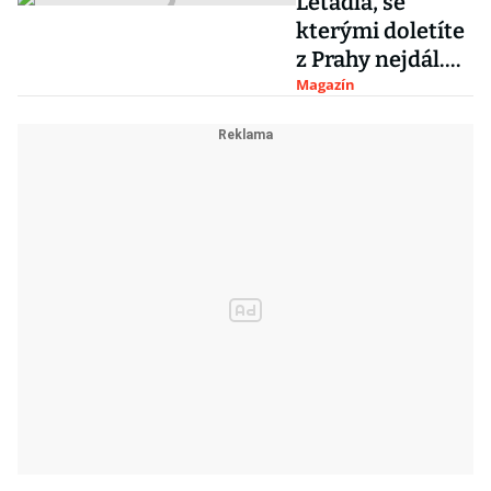
Letadla, se
prototypu
kterými doletíte
létajícího taxi ve
z Prahy nejdál.
Velké Británii
Drtivě dominují
Magazín
čínské
metropole