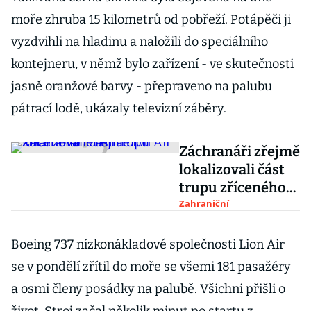
moře zhruba 15 kilometrů od pobřeží. Potápěči ji
vyzdvihli na hladinu a naložili do speciálního
kontejneru, v němž bylo zařízení - ve skutečnosti
jasně oranžové barvy - přepraveno na palubu
pátrací lodě, ukázaly televizní záběry.
Záchranáři zřejmě
lokalizovali část
trupu zříceného
letadla Lion Air
Zahraniční
Boeing 737 nízkonákladové společnosti Lion Air
se v pondělí zřítil do moře se všemi 181 pasažéry
a osmi členy posádky na palubě. Všichni přišli o