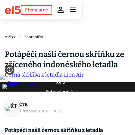
Předplatné
e15.cz
Zahraniční
Potápěči našli černou skříňku ze
zříceného indonéského letadla
2
Fotogalerie
ČTK
1. listopadu 2018
·
10:30
Potápěči našli černou skříňku z letadla