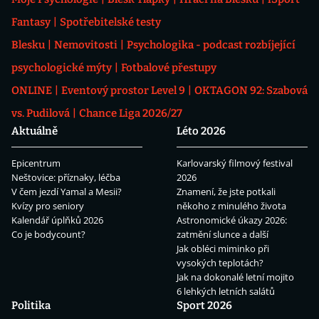
Fantasy
Spotřebitelské testy
Blesku
Nemovitosti
Psychologika - podcast rozbíjející
psychologické mýty
Fotbalové přestupy
ONLINE
Eventový prostor Level 9
OKTAGON 92: Szabová
vs. Pudilová
Chance Liga 2026/27
Aktuálně
Léto 2026
Epicentrum
Karlovarský filmový festival
Neštovice: příznaky, léčba
2026
V čem jezdí Yamal a Mesii?
Znamení, že jste potkali
Kvízy pro seniory
někoho z minulého života
Kalendář úplňků 2026
Astronomické úkazy 2026:
Co je bodycount?
zatmění slunce a další
Jak obléci miminko při
vysokých teplotách?
Jak na dokonalé letní mojito
6 lehkých letních salátů
Politika
Sport 2026