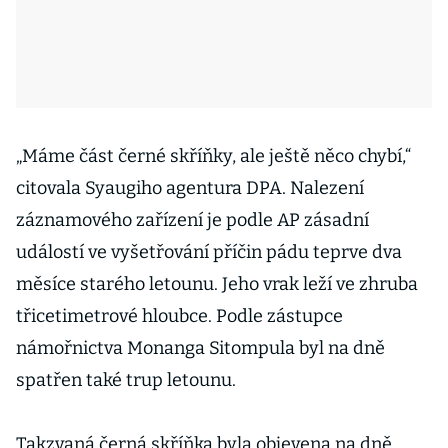
„Máme část černé skříňky, ale ještě něco chybí,“
citovala Syaugiho agentura DPA. Nalezení
záznamového zařízení je podle AP zásadní
událostí ve vyšetřování příčin pádu teprve dva
měsíce starého letounu. Jeho vrak leží ve zhruba
třicetimetrové hloubce. Podle zástupce
námořnictva Monanga Sitompula byl na dně
spatřen také trup letounu.
Takzvaná černá skříňka byla objevena na dně