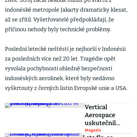
život. Stroj začal několik minut po startu z
indonéské metropole Jakarty dramaticky klesat,
až se zřítil. Vyšetřovatelé předpokládají, že
příčinou nehody byly technické problémy.
Poslední letecké neštěstí je nejhorší v Indonésii
za posledních více než 20 let. Tragédie opět
vyvolala pochybnosti ohledně bezpečnosti
indonéských aerolinek, které byly nedávno
vyškrtnuty z černých listin Evropské unie a USA.
Vertical
Aerospace
uskutečnil
první test
Magazín