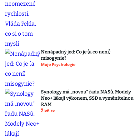
Nenápadný jed: Co je (a co není)
misogynie?
Moje Psychologie
Synology má „novou“ řadu NASů. Modely
Neo+ lákají výkonem, SSD a vyměnitelnou
RAM
Živě.cz