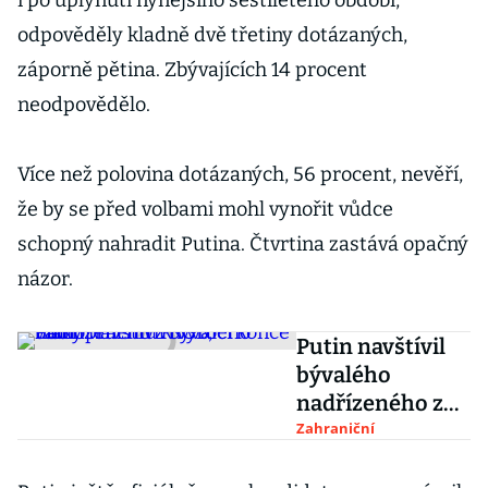
i po uplynutí nynějšího šestiletého období,
odpověděly kladně dvě třetiny dotázaných,
záporně pětina. Zbývajících 14 procent
neodpovědělo.
Více než polovina dotázaných, 56 procent, nevěří,
že by se před volbami mohl vynořit vůdce
schopný nahradit Putina. Čtvrtina zastává opačný
názor.
Putin navštívil
bývalého
nadřízeného z
KGB, blahopřál
Zahraniční
mu k výročí