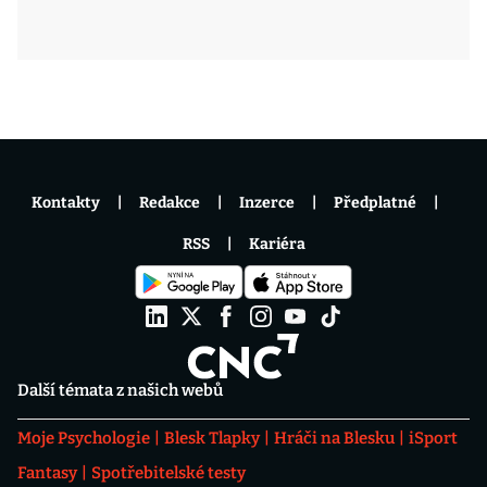
Kontakty
Redakce
Inzerce
Předplatné
RSS
Kariéra
Další témata z našich webů
Moje Psychologie
Blesk Tlapky
Hráči na Blesku
iSport
Fantasy
Spotřebitelské testy