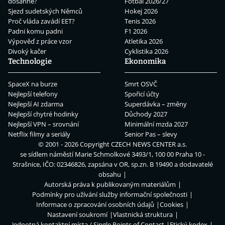
dosáhne?
Fotbal 2026/27
Sjezd sudetských Němců
Hokej 2026
Proč vláda zavádí EET?
Tenis 2026
Padni komu padni
F1 2026
Výpověď z práce vzor
Atletika 2026
Divoký kačer
Cyklistika 2026
Technologie
Ekonomika
SpaceX na burze
Smrt OSVČ
Nejlepší telefony
Spořicí účty
Nejlepší AI zdarma
Superdávka – změny
Nejlepší chytré hodinky
Důchody 2027
Nejlepší VPN – srovnání
Minimální mzda 2027
Netflix filmy a seriály
Senior Pas – slevy
© 2001 - 2026 Copyright
CZECH NEWS CENTER a.s.
se sídlem náměstí Marie Schmolkové 3493/1, 100 00 Praha 10 -
Strašnice, IČO: 02346826, zapsána v OR, sp.zn. B 19490 a dodavatelé
obsahu
Autorská práva k publikovaným materiálům
Podmínky pro užívání služby informační společnosti
Informace o zpracování osobních údajů
Cookies
Nastavení soukromí
Vlastnická struktura
Jednotná kontaktní místa / Single Points of Contact
Etický kodex