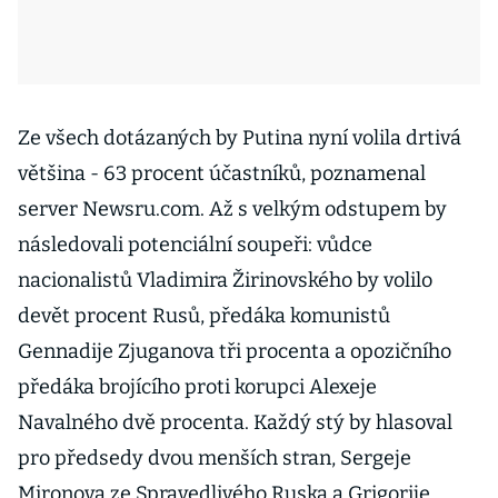
Ze všech dotázaných by Putina nyní volila drtivá
většina - 63 procent účastníků, poznamenal
server Newsru.com. Až s velkým odstupem by
následovali potenciální soupeři: vůdce
nacionalistů Vladimira Žirinovského by volilo
devět procent Rusů, předáka komunistů
Gennadije Zjuganova tři procenta a opozičního
předáka brojícího proti korupci Alexeje
Navalného dvě procenta. Každý stý by hlasoval
pro předsedy dvou menších stran, Sergeje
Mironova ze Spravedlivého Ruska a Grigorije