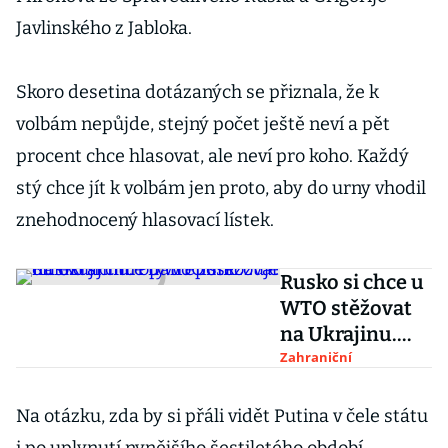
Javlinského z Jabloka.
Skoro desetina dotázaných se přiznala, že k
volbám nepůjde, stejný počet ještě neví a pět
procent chce hlasovat, ale neví pro koho. Každý
stý chce jít k volbám jen proto, aby do urny vhodil
znehodnocený hlasovací lístek.
Rusko si chce u
WTO stěžovat
na Ukrajinu.
Prý ho
Zahraniční
poškozuje
omezujícími
Na otázku, zda by si přáli vidět Putina v čele státu
opatřeními