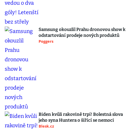
Samsung okouzlil Prahu dronovou show k
odstartování prodeje nových produktů
Poggers
Biden kvůli rakovině trpí! Bolestná slova
jeho syna Huntera o šířící se nemoci
Blesk.cz