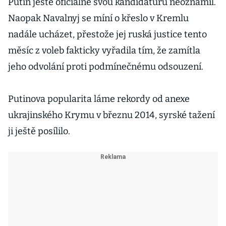
konce války
Putin ještě oficiálně svou kandidaturu neoznámil.
Naopak Navalnyj se míní o křeslo v Kremlu
nadále ucházet, přestože jej ruská justice tento
měsíc z voleb fakticky vyřadila tím, že zamítla
jeho odvolání proti podmínečnému odsouzení.
Putinova popularita láme rekordy od anexe
ukrajinského Krymu v březnu 2014, syrské tažení
ji ještě posílilo.