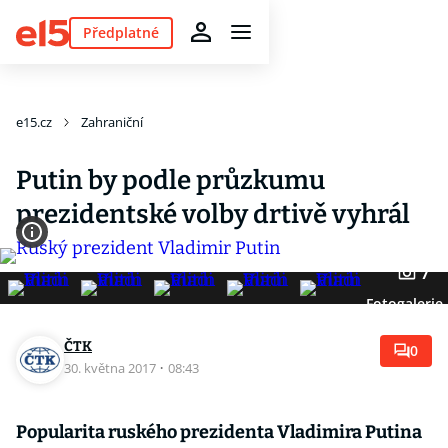
Předplatné
e15.cz
Zahraniční
Putin by podle průzkumu
prezidentské volby drtivě vyhrál
7
Fotogalerie
ČTK
0
30. května 2017
·
08:43
Popularita ruského prezidenta Vladimira Putina