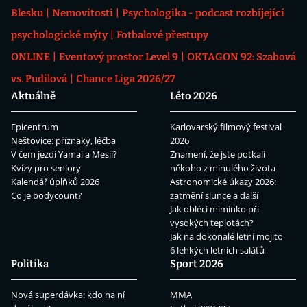
Blesku
Nemovitosti
Psychologika - podcast rozbíjející
psychologické mýty
Fotbalové přestupy
ONLINE
Eventový prostor Level 9
OKTAGON 92: Szabová
vs. Pudilová
Chance Liga 2026/27
Aktuálně
Léto 2026
Epicentrum
Karlovarský filmový festival
Neštovice: příznaky, léčba
2026
V čem jezdí Yamal a Mesii?
Znamení, že jste potkali
Kvízy pro seniory
někoho z minulého života
Kalendář úplňků 2026
Astronomické úkazy 2026:
Co je bodycount?
zatmění slunce a další
Jak obléci miminko při
vysokých teplotách?
Jak na dokonalé letní mojito
6 lehkých letních salátů
Politika
Sport 2026
Nová superdávka: kdo na ní
MMA