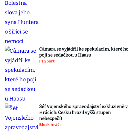
Câmara se vyjádřil ke spekulacím, které ho
pojí se sedačkou u Haasu
F1 Sport
Šéf Vojenského zpravodajství exkluzivně v
Hráčích: Česku hrozil vyšší stupeň
nebezpečí!
Blesk hráči