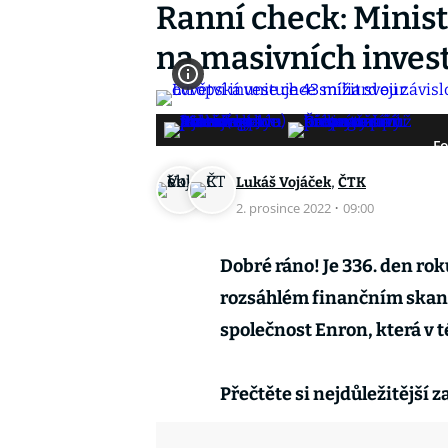
Ranní check: Minist
na masivních invest
Fo
,
Lukáš Vojáček
ČTK
2. prosince 2022
·
09:00
Dobré ráno! Je 336. den rok
rozsáhlém finančním skan
společnost Enron, která v t
Přečtěte si nejdůležitější 