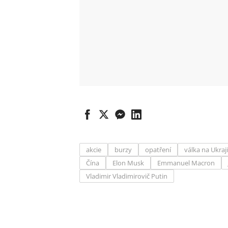
akcie
burzy
opatření
válka na Ukraj
Čína
Elon Musk
Emmanuel Macron
Vladimir Vladimirovič Putin