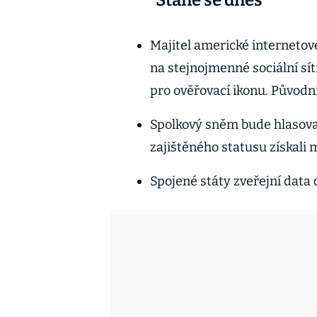
Stane se dnes
Majitel americké internetové
na stejnojmenné sociální sí
pro ověřovací ikonu. Původní
Spolkový sněm bude hlasovat
zajištěného statusu získali
Spojené státy zveřejní data 