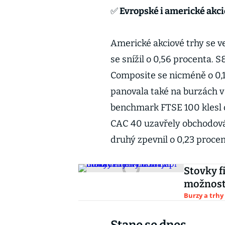
✅
Evropské i americké akci
Americké akciové trhy se v
se snížil o 0,56 procenta.
Composite se nicméně o 0,1
panovala také na burzách 
benchmark FTSE 100 klesl 
CAC 40 uzavřely obchodován
druhý zpevnil o 0,23 proce
Stovky f
možností
Burzy a trhy