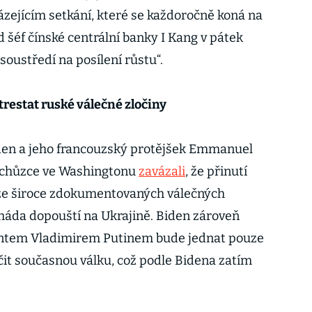
zejícím setkání, které se každoročně koná na
 šéf čínské centrální banky I Kang v pátek
í soustředí na posílení růstu“.
trestat ruské válečné zločiny
den a jeho francouzský protějšek Emmanuel
 schůzce ve Washingtonu
zavázali
, že přinutí
 ze široce zdokumentovaných válečných
rmáda dopouští na Ukrajině. Biden zároveň
entem Vladimirem Putinem bude jednat pouze
it současnou válku, což podle Bidena zatím