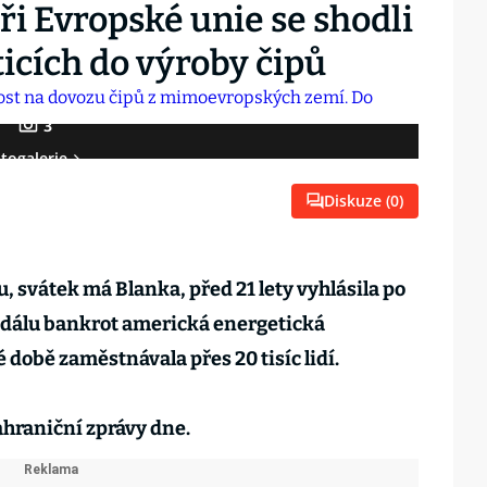
ři Evropské unie se shodli
icích do výroby čipů
3
togalerie
Diskuze (
0
)
u, svátek má Blanka, před 21 lety vyhlásila po
dálu bankrot americká energetická
é době zaměstnávala přes 20 tisíc lidí.
zahraniční zprávy dne.