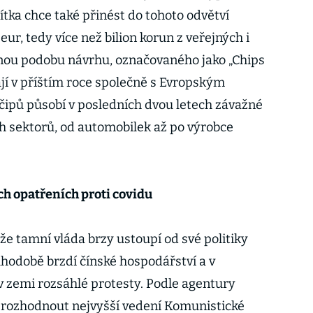
ka chce také přinést do tohoto odvětví
 eur, tedy více než bilion korun z veřejných i
ou podobu návrhu, označovaného jako „Chips
ají v příštím roce společně s Evropským
ipů působí v posledních dvou letech závažné
h sektorů, od automobilek až po výrobce
ch opatřeních proti covidu
 že tamní vláda brzy ustoupí od své politiky
uhodobě brzdí čínské hospodářství a v
v zemi rozsáhlé protesty. Podle agentury
rozhodnout nejvyšší vedení Komunistické