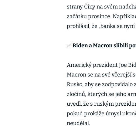
strany Číny na svém nadchá
začátku prosince. Například
prohlásil, že „banka se nyn
✅
Biden a Macron slíbili po
Americký prezident Joe Bi
Macron se na své včerejší
Rusko, aby se zodpovídalo
zločinů, kterých se jeho a
uvedl, že s ruským prezid
pokud prokáže úmysl ukonč
neudělal.