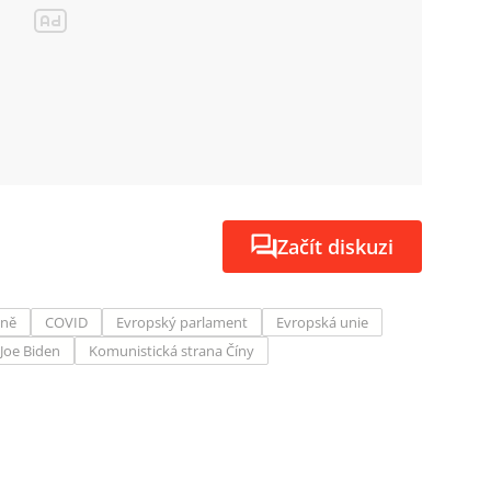
Začít diskuzi
ině
COVID
Evropský parlament
Evropská unie
Joe Biden
Komunistická strana Číny