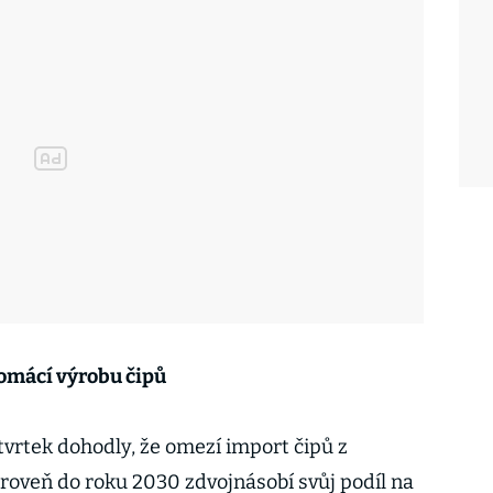
omácí výrobu čipů
tvrtek dohodly, že omezí import čipů z
oveň do roku 2030 zdvojnásobí svůj podíl na