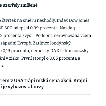
e uzavřely smíšeně
e čtvrtek na směru neshodly. Index Dow Jones
 S&P 500 odepsal 0,09 procenta. Nasdaq
3 procenta zvýšil. Podobná nerovnováha včera
v západní Evropě. Zatímco londýnský
o 0,19 procenta, německý DAX či francouzský
í v zisku. První stoupl o 0,65 procenta a
nta.
irem v USA trápí nízká cena akcií. Krajní
 je vyhazov z burzy