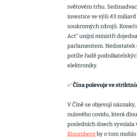
světovém trhu. Sedmadvacít
investice ve výši 43 miliard
soukromých zdrojů. Konečn
Act“ unijní ministři dojedn
parlamentem. Nedostatek č
potíže řadě podnikatelskýc
elektroniky.
✅
Čína polevuje ve striktní
V Číně se objevují náznaky,
nulového covidu, která dlo
posledních dnech vyvolala 
Bloomberg
by o tom mohlo 