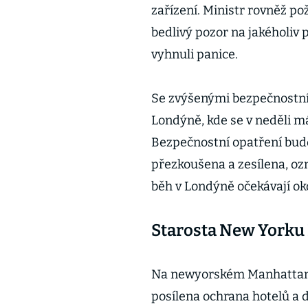
zařízení. Ministr rovněž po
bedlivý pozor na jakéholiv p
vyhnuli panice.
Se zvýšenými bezpečnostním
Londýně, kde se v neděli m
Bezpečnostní opatření budo
přezkoušena a zesílena, ozn
běh v Londýně očekávají ok
Starosta New Yorku
Na newyorském Manhattanu
posílena ochrana hotelů a dů