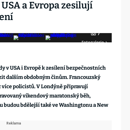
USA a Evropa zesilují
ení
7
Fotogalerie
y v USA i Evropě k zesílení bezpečnostních
ezit dalším obdobným činům. Francouzský
c více policistů. V Londýně připravují
pravovaný víkendový maratonský běh,
u budou bdělejší také ve Washingtonu a New