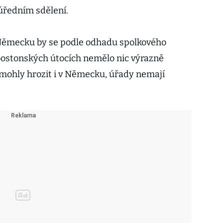
 úředním sdělení.
 Německu by se podle odhadu spolkového
 bostonských útocích nemělo nic výrazně
 mohly hrozit i v Německu, úřady nemají