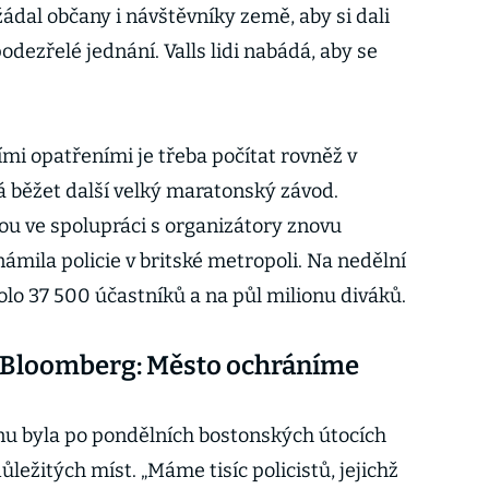
žádal občany i návštěvníky země, aby si dali
odezřelé jednání. Valls lidi nabádá, aby se
i opatřeními je třeba počítat rovněž v
á běžet další velký maratonský závod.
u ve spolupráci s organizátory znovu
ámila policie v britské metropoli. Na nedělní
olo 37 500 účastníků a na půl milionu diváků.
 Bloomberg: Město ochráníme
 byla po pondělních bostonských útocích
ležitých míst. „Máme tisíc policistů, jejichž