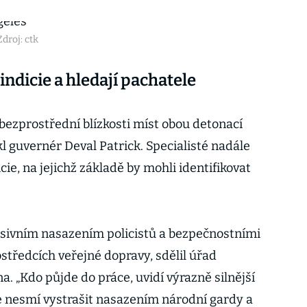
Zdroj: ctk
ndicie a hledají pachatele
 bezprostřední blízkosti míst obou detonací
l guvernér Deval Patrick. Specialisté nadále
ie, na jejichž základě by mohli identifikovat
asivním nasazením policistů a bezpečnostními
středcích veřejné dopravy, sdělil úřad
. „Kdo půjde do práce, uvidí výrazně silnější
se nesmí vystrašit nasazením národní gardy a