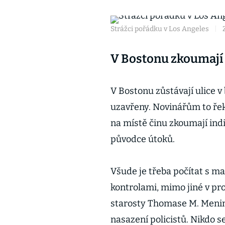
Strážci pořádku v Los Angeles
|
V Bostonu zkoumají i
V Bostonu zůstávají ulice v
uzavřeny. Novinářům to řek
na místě činu zkoumají indic
původce útoků.
Všude je třeba počítat s m
kontrolami, mimo jiné v pro
starosty Thomase M. Menina
nasazení policistů. Nikdo 