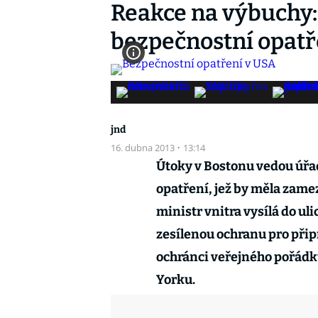
Reakce na výbuchy: 
bezpečnostní opatř
jnd
16. dubna 2013
·
13:14
Útoky v Bostonu vedou úřad
opatření, jež by měla zam
ministr vnitra vysílá do uli
zesílenou ochranu pro při
ochránci veřejného pořádk
Yorku.