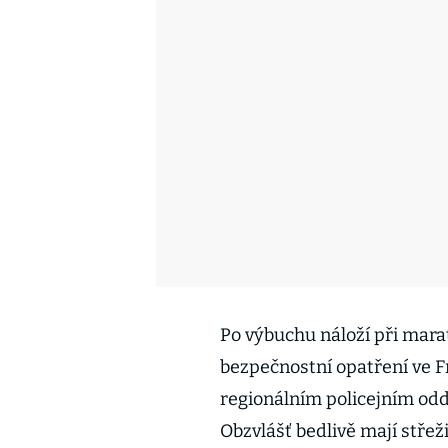
Po výbuchu náloží při mara
bezpečnostní opatření ve Fra
regionálním policejním odděl
Obzvlášť bedlivě mají střež