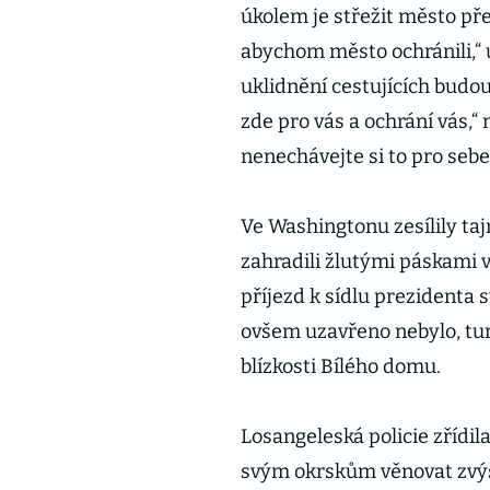
úkolem je střežit město př
abychom město ochránili,“ 
uklidnění cestujících budou 
zde pro vás a ochrání vás,“
nenechávejte si to pro sebe,
Ve Washingtonu zesílily taj
zahradili žlutými páskami 
příjezd k sídlu prezidenta 
ovšem uzavřeno nebylo, tur
blízkosti Bílého domu.
Losangeleská policie zřídil
svým okrskům věnovat zvý