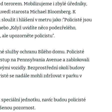
ed terorem. Mobilizujeme i zbylé úředníky,
uvedl starosta Michael Bloomberg. K
sloužit i hlášení v metru jako :“Policisté jsou
 nebo „Když uvidíte něco podezřelého,
 ale upozorněte policistu“.
né služby ochranu Bílého domu. Policisté
vstup na Pennsylvania Avenue a zablokovali
svými vozidly. Bezprostřední okolí budovy
isté se nadále mohli zdržovat v parku v
a speciální jednotku, navíc budou policisté
šenou pozornost.