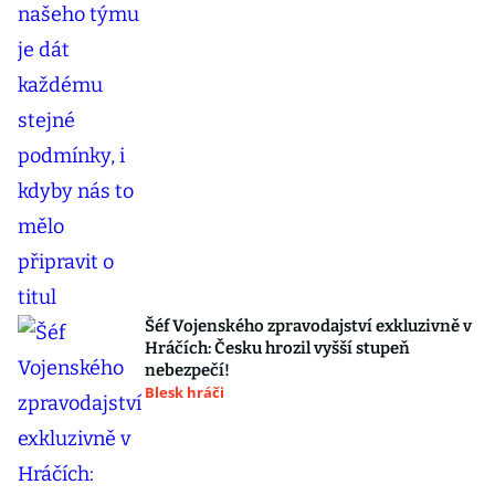
Šéf Vojenského zpravodajství exkluzivně v
Hráčích: Česku hrozil vyšší stupeň
nebezpečí!
Blesk hráči