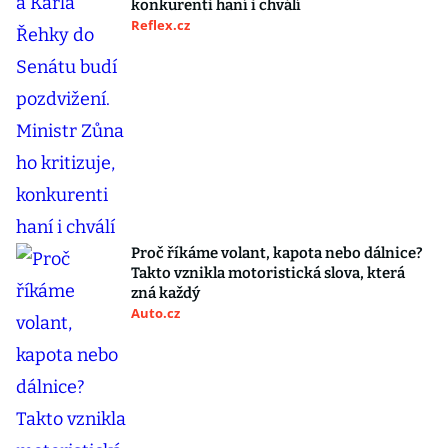
konkurenti haní i chválí
Reflex.cz
Proč říkáme volant, kapota nebo dálnice?
Takto vznikla motoristická slova, která
zná každý
Auto.cz