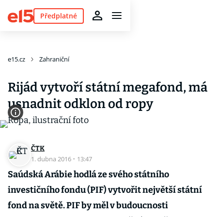
Předplatné
e15.cz
Zahraniční
Rijád vytvoří státní megafond, má
usnadnit odklon od ropy
ČTK
1. dubna 2016
·
13:47
Saúdská Arábie hodlá ze svého státního
investičního fondu (PIF) vytvořit největší státní
fond na světě. PIF by měl v budoucnosti