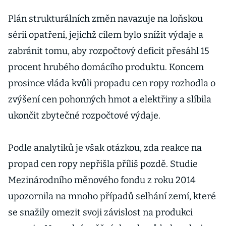
Plán strukturálních změn navazuje na loňskou
sérii opatření, jejichž cílem bylo snížit výdaje a
zabránit tomu, aby rozpočtový deficit přesáhl 15
procent hrubého domácího produktu. Koncem
prosince vláda kvůli propadu cen ropy rozhodla o
zvýšení cen pohonných hmot a elektřiny a slíbila
ukončit zbytečné rozpočtové výdaje.
Podle analytiků je však otázkou, zda reakce na
propad cen ropy nepřišla příliš pozdě. Studie
Mezinárodního měnového fondu z roku 2014
upozornila na mnoho případů selhání zemí, které
se snažily omezit svoji závislost na produkci