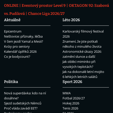
ONLINE
Eventový prostor Level 9
OKTAGON 92: Szabová
vs. Pudilová
Chance Liga 2026/27
Aktuálně
Léto 2026
Epicentrum
Karlovarský filmový festival
Neštovice: příznaky, léčba
2026
V čem jezdí Yamal a Mesii?
Znamení, že jste potkali
Kvízy pro seniory
někoho z minulého života
Kalendář úplňků 2026
Astronomické úkazy 2026:
Co je bodycount?
zatmění slunce a další
Jak obléci miminko při
vysokých teplotách?
Jak na dokonalé letní mojito
6 lehkých letních salátů
Politika
Sport 2026
Nová superdávka: kdo na ní
MMA
dosáhne?
Fotbal 2026/27
Sjezd sudetských Němců
Hokej 2026
Proč vláda zavádí EET?
Tenis 2026