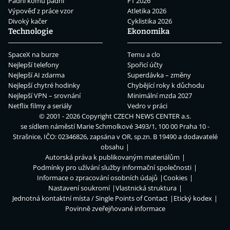
Padni komu padni
F1 2026
Výpověď z práce vzor
Atletika 2026
Divoký kačer
Cyklistika 2026
Technologie
Ekonomika
SpaceX na burze
Temu a clo
Nejlepší telefony
Spořicí účty
Nejlepší AI zdarma
Superdávka – změny
Nejlepší chytré hodinky
Chybějící roky k důchodu
Nejlepší VPN – srovnání
Minimální mzda 2027
Netflix filmy a seriály
Vedro v práci
© 2001 - 2026 Copyright
CZECH NEWS CENTER a.s.
se sídlem náměstí Marie Schmolkové 3493/1, 100 00 Praha 10 -
Strašnice, IČO: 02346826, zapsána v OR, sp.zn. B 19490 a dodavatelé
obsahu
Autorská práva k publikovaným materiálům
Podmínky pro užívání služby informační společnosti
Informace o zpracování osobních údajů
Cookies
Nastavení soukromí
Vlastnická struktura
Jednotná kontaktní místa / Single Points of Contact
Etický kodex
Povinně zveřejňované informace