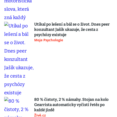
Utíkal po lešení a bál se o život. Dnes peer
konzultant Jašík ukazuje, že cesta z
psychózy existuje
Moje Psychologie
80 % čistoty, 2 % námahy. Stojan na kolo
Gearrista automaticky vyčistí řetěz po
každé jízdě
Živě.cz