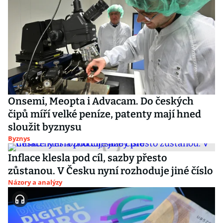
Onsemi, Meopta i Advacam. Do českých
čipů míří velké peníze, patenty mají hned
sloužit byznysu
Byznys
Inflace klesla pod cíl, sazby přesto
zůstanou. V Česku nyní rozhoduje jiné číslo
Názory a analýzy