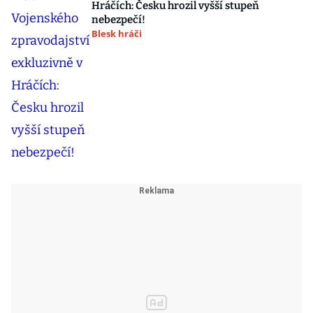
Hráčích: Česku hrozil vyšší stupeň
nebezpečí!
Blesk hráči