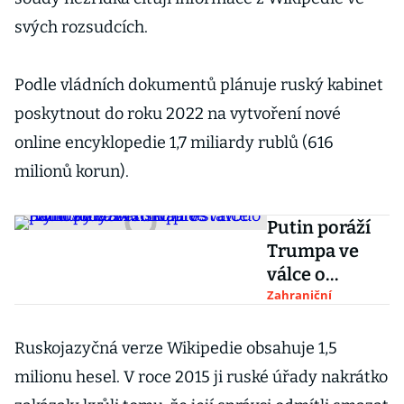
svých rozsudcích.
Podle vládních dokumentů plánuje ruský kabinet
poskytnout do roku 2022 na vytvoření nové
online encyklopedie 1,7 miliardy rublů (616
milionů korun).
Putin poráží
Trumpa ve
válce o
plynovody.
Zahraniční
Dánsko přes
námitky USA
Ruskojazyčná verze Wikipedie obsahuje 1,5
schválilo
milionu hesel. V roce 2015 ji ruské úřady nakrátko
stavbu Nord