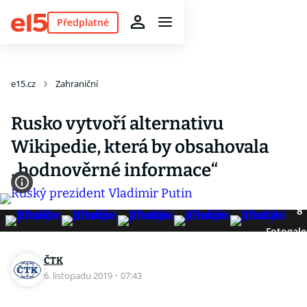
Předplatné
e15.cz
Zahraniční
Rusko vytvoří alternativu
Wikipedie, která by obsahovala
„hodnověrné informace“
8
Fotogale
ČTK
6. listopadu 2019
·
07:43