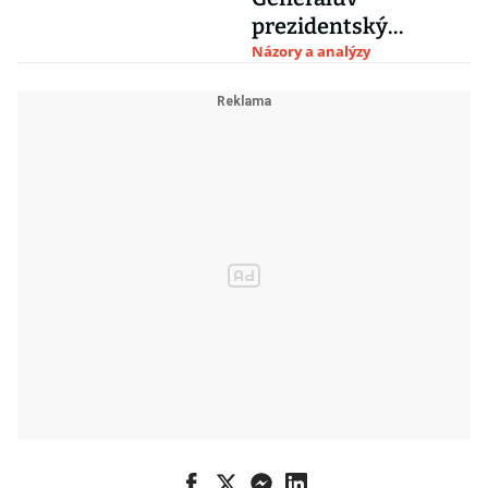
interview s
prezidentský
Babišem
přestřel
Názory a analýzy