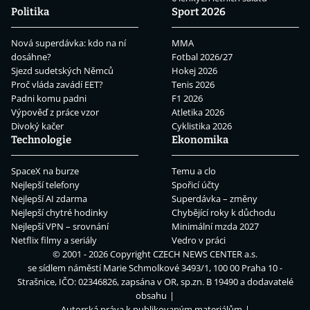
Politika
Sport 2026
Nová superdávka: kdo na ní
MMA
dosáhne?
Fotbal 2026/27
Sjezd sudetských Němců
Hokej 2026
Proč vláda zavádí EET?
Tenis 2026
Padni komu padni
F1 2026
Výpověď z práce vzor
Atletika 2026
Divoký kačer
Cyklistika 2026
Technologie
Ekonomika
SpaceX na burze
Temu a clo
Nejlepší telefony
Spořicí účty
Nejlepší AI zdarma
Superdávka – změny
Nejlepší chytré hodinky
Chybějící roky k důchodu
Nejlepší VPN – srovnání
Minimální mzda 2027
Netflix filmy a seriály
Vedro v práci
© 2001 - 2026 Copyright
CZECH NEWS CENTER a.s.
se sídlem náměstí Marie Schmolkové 3493/1, 100 00 Praha 10 -
Strašnice, IČO: 02346826, zapsána v OR, sp.zn. B 19490 a dodavatelé
obsahu
Autorská práva k publikovaným materiálům