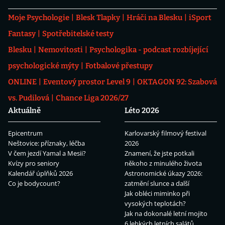
Moje Psychologie
Blesk Tlapky
Hráči na Blesku
iSport
Fantasy
Spotřebitelské testy
Blesku
Nemovitosti
Psychologika - podcast rozbíjející
psychologické mýty
Fotbalové přestupy
ONLINE
Eventový prostor Level 9
OKTAGON 92: Szabová
vs. Pudilová
Chance Liga 2026/27
Aktuálně
Léto 2026
Epicentrum
Karlovarský filmový festival
Neštovice: příznaky, léčba
2026
V čem jezdí Yamal a Mesii?
Znamení, že jste potkali
Kvízy pro seniory
někoho z minulého života
Kalendář úplňků 2026
Astronomické úkazy 2026:
Co je bodycount?
zatmění slunce a další
Jak obléci miminko při
vysokých teplotách?
Jak na dokonalé letní mojito
6 lehkých letních salátů