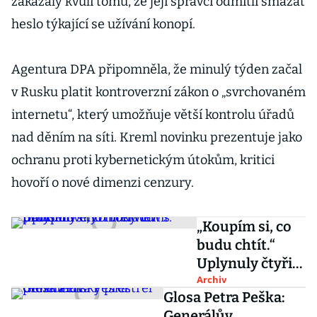
zakázaly kvůli tomu, že její správci odmítli smazat
Stream 2
heslo týkající se užívání konopí.
Agentura DPA připomněla, že minulý týden začal
v Rusku platit kontroverzní zákon o „svrchovaném
internetu“, který umožňuje větší kontrolu úřadů
nad děním na síti. Kreml novinku prezentuje jako
ochranu proti kybernetickým útokům, kritici
hovoří o nové dimenzi cenzury.
„Koupím si, co
budu chtít.“
Uplynuly čtyři
roky od
Archiv
Glosa Petra Peška:
průlomového
Generálův