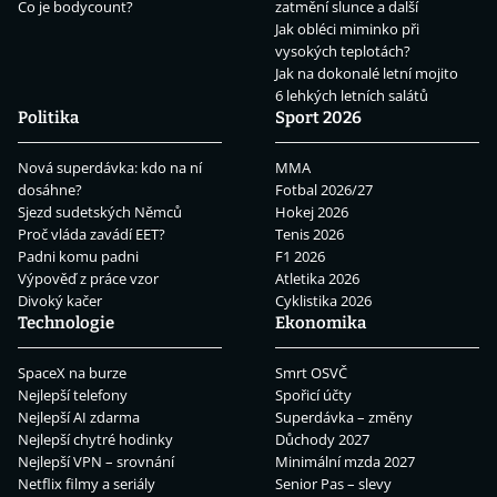
Co je bodycount?
zatmění slunce a další
Jak obléci miminko při
vysokých teplotách?
Jak na dokonalé letní mojito
6 lehkých letních salátů
Politika
Sport 2026
Nová superdávka: kdo na ní
MMA
dosáhne?
Fotbal 2026/27
Sjezd sudetských Němců
Hokej 2026
Proč vláda zavádí EET?
Tenis 2026
Padni komu padni
F1 2026
Výpověď z práce vzor
Atletika 2026
Divoký kačer
Cyklistika 2026
Technologie
Ekonomika
SpaceX na burze
Smrt OSVČ
Nejlepší telefony
Spořicí účty
Nejlepší AI zdarma
Superdávka – změny
Nejlepší chytré hodinky
Důchody 2027
Nejlepší VPN – srovnání
Minimální mzda 2027
Netflix filmy a seriály
Senior Pas – slevy