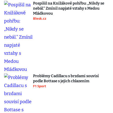
Pospíšil na Knížákově pohřbu: „Nikdy se
nebál.“ Zmínil napjaté vztahy s Medou
Mládkovou
Blesk.cz
Problémy Cadillacu s brzdami souvisí
podle Bottase s jejich chlazením
F1 Sport