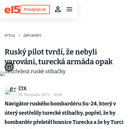
Předplatné
e15.cz
Zahraniční
Ruský pilot tvrdí, že nebyli
varováni, turecká armáda opak
ČTK
25. listopadu 2015
·
18:58
Navigátor ruského bombardéru Su-24, který v
úterý sestřelily turecké stíhačky, popřel, že by
bombardér přeletěl hranice Turecka a že by Turci