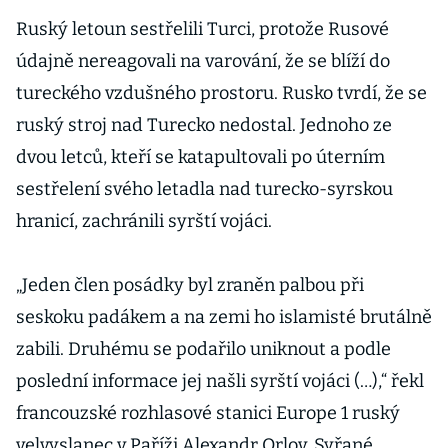
Ruský letoun sestřelili Turci, protože Rusové
údajně nereagovali na varování, že se blíží do
tureckého vzdušného prostoru. Rusko tvrdí, že se
ruský stroj nad Turecko nedostal. Jednoho ze
dvou letců, kteří se katapultovali po úterním
sestřelení svého letadla nad turecko-syrskou
hranicí, zachránili syrští vojáci.
„Jeden člen posádky byl zraněn palbou při
seskoku padákem a na zemi ho islamisté brutálně
zabili. Druhému se podařilo uniknout a podle
poslední informace jej našli syrští vojáci (…),“ řekl
francouzské rozhlasové stanici Europe 1 ruský
velvyslanec v Paříži Alexandr Orlov. Syřané