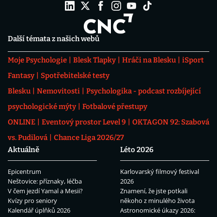
Další témata z našich webů
Moje Psychologie
Blesk Tlapky
Hráči na Blesku
iSport
Fantasy
Spotřebitelské testy
Blesku
Nemovitosti
Psychologika - podcast rozbíjející
psychologické mýty
Fotbalové přestupy
ONLINE
Eventový prostor Level 9
OKTAGON 92: Szabová
vs. Pudilová
Chance Liga 2026/27
Aktuálně
Léto 2026
Epicentrum
Karlovarský filmový festival
Neštovice: příznaky, léčba
2026
V čem jezdí Yamal a Mesii?
Znamení, že jste potkali
Kvízy pro seniory
někoho z minulého života
Kalendář úplňků 2026
Astronomické úkazy 2026: