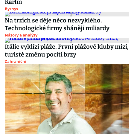
Karlín
Byznys
Na trzích se děje něco nezvyklého.
Technologické firmy shánějí miliardy
Názory a analýzy
Itálie vyklízí pláže. První plážové kluby mizí,
turisté změnu pocítí brzy
Zahraniční