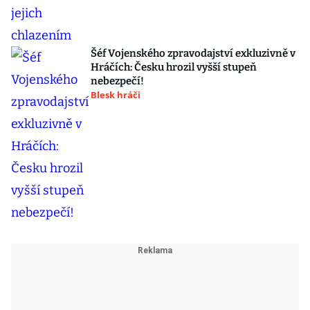
Šéf Vojenského zpravodajství exkluzivně v
Hráčích: Česku hrozil vyšší stupeň
nebezpečí!
Blesk hráči