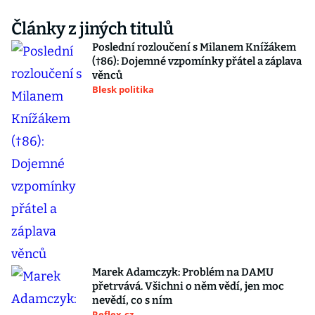
Články z jiných titulů
Poslední rozloučení s Milanem Knížákem
(†86): Dojemné vzpomínky přátel a záplava
věnců
Blesk politika
Marek Adamczyk: Problém na DAMU
přetrvává. Všichni o něm vědí, jen moc
nevědí, co s ním
Reflex.cz