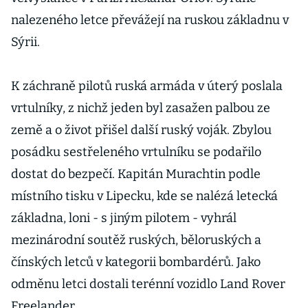
nalezeného letce převážejí na ruskou základnu v
Sýrii.
K záchraně pilotů ruská armáda v úterý poslala
vrtulníky, z nichž jeden byl zasažen palbou ze
země a o život přišel další ruský voják. Zbylou
posádku sestřeleného vrtulníku se podařilo
dostat do bezpečí. Kapitán Murachtin podle
místního tisku v Lipecku, kde se nalézá letecká
základna, loni - s jiným pilotem - vyhrál
mezinárodní soutěž ruských, běloruských a
čínských letců v kategorii bombardérů. Jako
odměnu letci dostali terénní vozidlo Land Rover
Freelander.