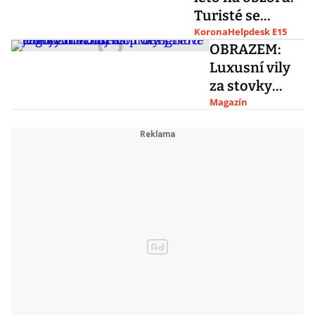
miliardy
Turisté se
dostanou do
KoronaHelpdesk E15
OBRAZEM:
většiny zemí již
Luxusní vily
bez omezení
za stovky
milionů na
Magazín
prodej. Nově
je k mání
kousek od
designérů
Olgoj
Chorchoj