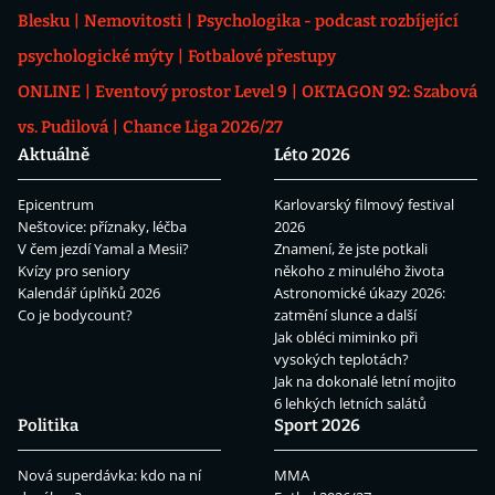
Blesku
Nemovitosti
Psychologika - podcast rozbíjející
psychologické mýty
Fotbalové přestupy
ONLINE
Eventový prostor Level 9
OKTAGON 92: Szabová
vs. Pudilová
Chance Liga 2026/27
Aktuálně
Léto 2026
Epicentrum
Karlovarský filmový festival
Neštovice: příznaky, léčba
2026
V čem jezdí Yamal a Mesii?
Znamení, že jste potkali
Kvízy pro seniory
někoho z minulého života
Kalendář úplňků 2026
Astronomické úkazy 2026:
Co je bodycount?
zatmění slunce a další
Jak obléci miminko při
vysokých teplotách?
Jak na dokonalé letní mojito
6 lehkých letních salátů
Politika
Sport 2026
Nová superdávka: kdo na ní
MMA