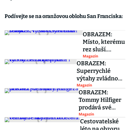
Podívejte se na oranžovou oblohu San Franciska:
OBRAZEM:
Místo, kterému
rez sluší.
Vyškovský
Magazín
OBRAZEM:
hřbitov
Superrychlé
stíhaček,
výtahy zvládnou
vrtulníků a
pokořit i 70
Magazín
dalších strojů
OBRAZEM:
kilometrů v
Tommy Hilfiger
hodině
prodává své
sídlo v Miami za
Magazín
Cestovatelské
více než půl
léto na obzoru.