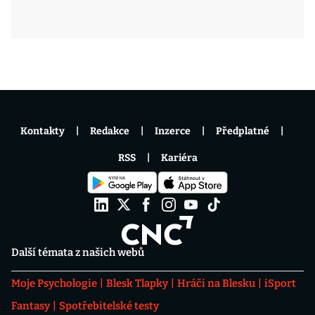
Kontakty
Redakce
Inzerce
Předplatné
RSS
Kariéra
Další témata z našich webů
Moje Psychologie
Blesk Tlapky
Hráči na Blesku
iSport
Fantasy
Spotřebitelské testy