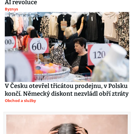
AI revoluce
Byznys
V Česku otevřel třicátou prodejnu, v Polsku
končí. Německý diskont nezvládl obří ztráty
Obchod a služby