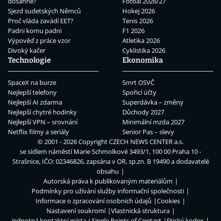
dosáhne?
Fotbal 2026/27
Sjezd sudetských Němců
Hokej 2026
Proč vláda zavádí EET?
Tenis 2026
Padni komu padni
F1 2026
Výpověď z práce vzor
Atletika 2026
Divoký kačer
Cyklistika 2026
Technologie
Ekonomika
SpaceX na burze
Smrt OSVČ
Nejlepší telefony
Spořicí účty
Nejlepší AI zdarma
Superdávka – změny
Nejlepší chytré hodinky
Důchody 2027
Nejlepší VPN – srovnání
Minimální mzda 2027
Netflix filmy a seriály
Senior Pas – slevy
© 2001 - 2026 Copyright
CZECH NEWS CENTER a.s.
se sídlem náměstí Marie Schmolkové 3493/1, 100 00 Praha 10 -
Strašnice, IČO: 02346826, zapsána v OR, sp.zn. B 19490 a dodavatelé
obsahu
Autorská práva k publikovaným materiálům
Podmínky pro užívání služby informační společnosti
Informace o zpracování osobních údajů
Cookies
Nastavení soukromí
Vlastnická struktura
Jednotná kontaktní místa / Single Points of Contact
Etický kodex