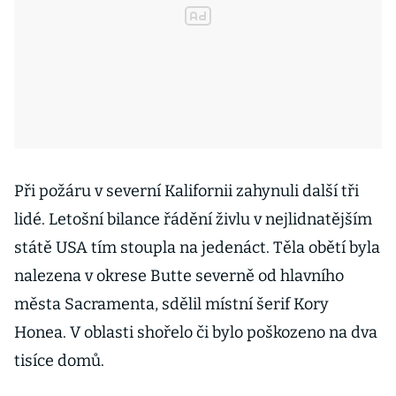
Při požáru v severní Kalifornii zahynuli další tři
lidé. Letošní bilance řádění živlu v nejlidnatějším
státě USA tím stoupla na jedenáct. Těla obětí byla
nalezena v okrese Butte severně od hlavního
města Sacramenta, sdělil místní šerif Kory
Honea. V oblasti shořelo či bylo poškozeno na dva
tisíce domů.