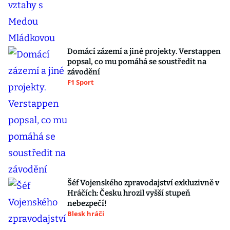
Domácí zázemí a jiné projekty. Verstappen
popsal, co mu pomáhá se soustředit na
závodění
F1 Sport
Šéf Vojenského zpravodajství exkluzivně v
Hráčích: Česku hrozil vyšší stupeň
nebezpečí!
Blesk hráči