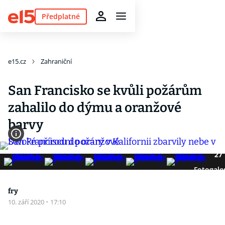
Předplatné
e15.cz
Zahraniční
San Francisko se kvůli požárům
zahalilo do dýmu a oranžové
barvy
27
Fotogale
fry
10. září 2020
·
17:10