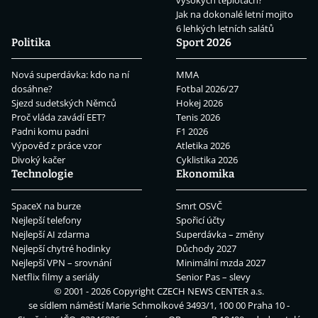
Jak na dokonalé letní mojito
6 lehkých letních salátů
Politika
Sport 2026
Nová superdávka: kdo na ní
MMA
dosáhne?
Fotbal 2026/27
Sjezd sudetských Němců
Hokej 2026
Proč vláda zavádí EET?
Tenis 2026
Padni komu padni
F1 2026
Výpověď z práce vzor
Atletika 2026
Divoký kačer
Cyklistika 2026
Technologie
Ekonomika
SpaceX na burze
Smrt OSVČ
Nejlepší telefony
Spořicí účty
Nejlepší AI zdarma
Superdávka – změny
Nejlepší chytré hodinky
Důchody 2027
Nejlepší VPN – srovnání
Minimální mzda 2027
Netflix filmy a seriály
Senior Pas – slevy
© 2001 - 2026 Copyright
CZECH NEWS CENTER a.s.
se sídlem náměstí Marie Schmolkové 3493/1, 100 00 Praha 10 -