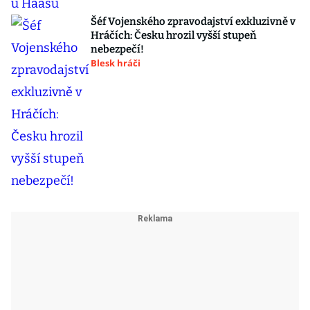
Šéf Vojenského zpravodajství exkluzivně v
Hráčích: Česku hrozil vyšší stupeň
nebezpečí!
Blesk hráči