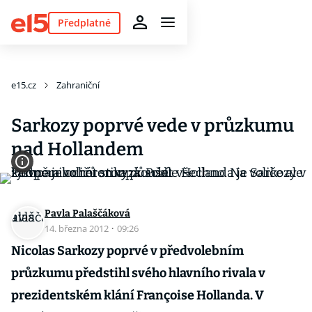
Předplatné
e15.cz
Zahraniční
Sarkozy poprvé vede v průzkumu
nad Hollandem
Pavla Palaščáková
14. března 2012
·
09:26
Nicolas Sarkozy poprvé v předvolebním
průzkumu předstihl svého hlavního rivala v
prezidentském klání Françoise Hollanda. V