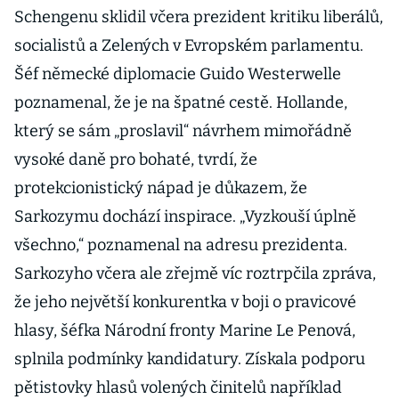
Schengenu sklidil včera prezident kritiku liberálů,
socialistů a Zelených v Evropském parlamentu.
Šéf německé diplomacie Guido Westerwelle
poznamenal, že je na špatné cestě. Hollande,
který se sám „proslavil“ návrhem mimořádně
vysoké daně pro bohaté, tvrdí, že
protekcionistický nápad je důkazem, že
Sarkozymu dochází inspirace. „Vyzkouší úplně
všechno,“ poznamenal na adresu prezidenta.
Sarkozyho včera ale zřejmě víc roztrpčila zpráva,
že jeho největší konkurentka v boji o pravicové
hlasy, šéfka Národní fronty Marine Le Penová,
splnila podmínky kandidatury. Získala podporu
pětistovky hlasů volených činitelů například