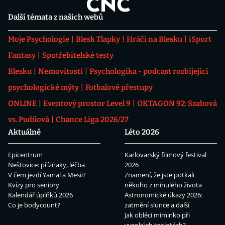
Další témata z našich webů
Moje Psychologie
Blesk Tlapky
Hráči na Blesku
iSport
Fantasy
Spotřebitelské testy
Blesku
Nemovitosti
Psychologika - podcast rozbíjející
psychologické mýty
Fotbalové přestupy
ONLINE
Eventový prostor Level 9
OKTAGON 92: Szabová
vs. Pudilová
Chance Liga 2026/27
Aktuálně
Léto 2026
Epicentrum
Karlovarský filmový festival
Neštovice: příznaky, léčba
2026
V čem jezdí Yamal a Mesii?
Znamení, že jste potkali
Kvízy pro seniory
někoho z minulého života
Kalendář úplňků 2026
Astronomické úkazy 2026:
Co je bodycount?
zatmění slunce a další
Jak obléci miminko při
vysokých teplotách?