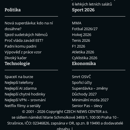
6 lehkých letních salátů
Politika
Sport 2026
Nová superdávka: kdo na ní
MMA
dosáhne?
Fotbal 2026/27
Sjezd sudetských Němců
Hokej 2026
Proč vláda zavádí EET?
Tenis 2026
Padni komu padni
F1 2026
Výpověď z práce vzor
Atletika 2026
Divoký kačer
Cyklistika 2026
Technologie
Ekonomika
SpaceX na burze
Smrt OSVČ
Nejlepší telefony
Spořicí účty
Nejlepší AI zdarma
Superdávka – změny
Nejlepší chytré hodinky
Důchody 2027
Nejlepší VPN – srovnání
Minimální mzda 2027
Netflix filmy a seriály
Senior Pas – slevy
© 2001 - 2026 Copyright
CZECH NEWS CENTER a.s.
se sídlem náměstí Marie Schmolkové 3493/1, 100 00 Praha 10 -
Strašnice, IČO: 02346826, zapsána v OR, sp.zn. B 19490 a dodavatelé
obsahu