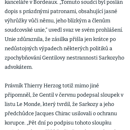
kanceláře v Bordeaux. „Tomuto soudci byl poslán
dopis s prázdnými patronami, obsahující jasné
výhrůžky vůči němu, jeho blízkým a členům
soudcovské unie,“ uvedl svaz ve svém prohlášení.
Unie zdůraznila, že zásilka přišla jen krátce po
nedůstojných výpadech některých politiků a
zpochybňování Gentilovy nestrannosti Sarkozyho
advokátem.
Právník Thierry Herzog totiž mimo jiné
připomněl, že Gentil v červnu podepsal sloupek v
listu Le Monde, který tvrdil, že Sarkozy a jeho
předchůdce Jacques Chirac usilovali o ochranu
korupce. „Pět dní po podpisu tohoto sloupku