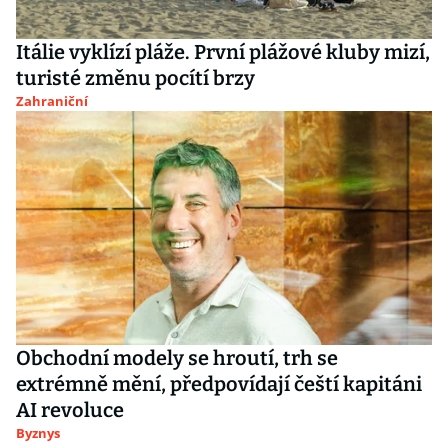
Itálie vyklízí pláže. První plážové kluby mizí,
turisté změnu pocítí brzy
Zahraniční
Obchodní modely se hroutí, trh se
extrémně mění, předpovídají čeští kapitáni
AI revoluce
Byznys