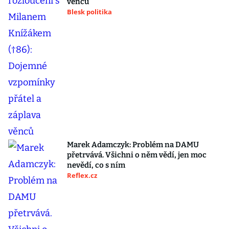
věnců
Blesk politika
Marek Adamczyk: Problém na DAMU
přetrvává. Všichni o něm vědí, jen moc
nevědí, co s ním
Reflex.cz