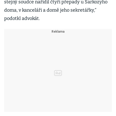
stejný soudce nařídil čtyři přepady u Sarkozyho
doma, v kanceláři a domě jeho sekretářky,“
podotkl advokát.