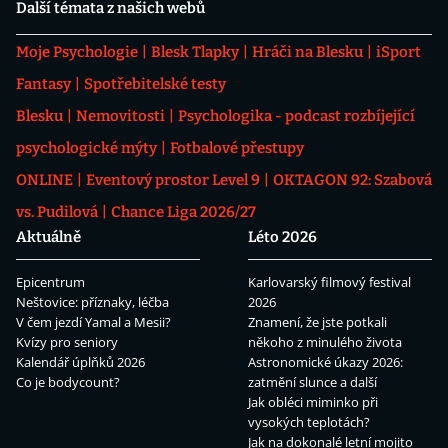
Další témata z našich webů
Moje Psychologie
Blesk Tlapky
Hráči na Blesku
iSport
Fantasy
Spotřebitelské testy
Blesku
Nemovitosti
Psychologika - podcast rozbíjející
psychologické mýty
Fotbalové přestupy
ONLINE
Eventový prostor Level 9
OKTAGON 92: Szabová
vs. Pudilová
Chance Liga 2026/27
Aktuálně
Léto 2026
Epicentrum
Karlovarský filmový festival
Neštovice: příznaky, léčba
2026
V čem jezdí Yamal a Mesii?
Znamení, že jste potkali
Kvízy pro seniory
někoho z minulého života
Kalendář úplňků 2026
Astronomické úkazy 2026:
Co je bodycount?
zatmění slunce a další
Jak obléci miminko při
vysokých teplotách?
Jak na dokonalé letní mojito