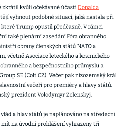
zkrátil kvůli očekávané účasti
Donalda
htějí vyhnout podobné situaci, jaká nastala při
 které Trump opustil předčasně. V rámci
ní také plenární zasedání Fóra obranného
inistři obrany členských států NATO a
em, včetně Asociace leteckého a kosmického
 obranného a bezpečnostního průmyslu a
 Group SE (Colt CZ). Večer pak nizozemský král
avnostní večeři pro premiéry a hlavy států.
ajinský prezident Volodymyr Zelenskyj.
vlád a hlav států je naplánováno na středeční
 mít na úvodní prohlášení vyhrazeny tři