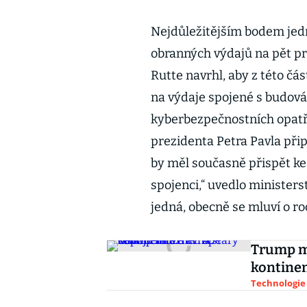
Nejdůležitějším bodem jed
obranných výdajů na pět p
Rutte navrhl, aby z této čá
na výdaje spojené s budová
kyberbezpečnostních opatře
prezidenta Petra Pavla při
by měl současně přispět ke
spojenci,“ uvedlo minister
jedná, obecně se mluví o ro
Trump mů
kontinen
Technologie