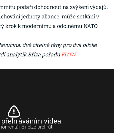
mitu podaří dohodnout na zvýšení výdajů,
achování jednoty aliance, může setkání v
itý krok k modernímu a odolnému NATO.
Pavučina: dvě citelné rány pro dva blízké
rdí analytik Bříza pořadu
FLOW
.
 přehráváním videa
momentálně nelze přehrát.