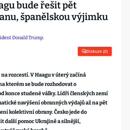
gu bude řešit pět
anu, španělskou výjimku
Diskuze (
0
)
 na rozcestí. V Haagu v úterý začíná
 na kterém se bude rozhodovat o
d konce studené války. Lídři členských zemí
matické navýšení obranných výdajů až na pět
ení kolektivní obrany. Česko jede do
 další pomoc Ukrajině a silnější,