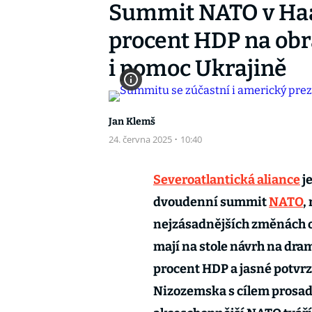
Summit NATO v Haa
procent HDP na obr
i pomoc Ukrajině
Jan Klemš
24. června 2025
·
10:40
Severoatlantická aliance
je
dvoudenní summit
NATO
,
nejzásadnějších změnách o
mají na stole návrh na dra
procent HDP a jasné potvrz
Nizozemska s cílem prosadit