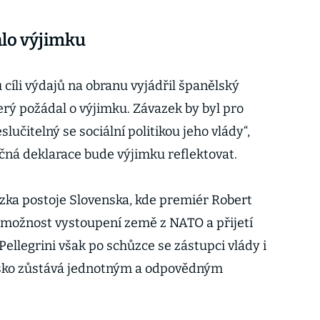
alo výjimku
cíli výdajů na obranu vyjádřil španělský
rý požádal o výjimku. Závazek by byl pro
učitelný se sociální politikou jeho vlády“,
ečná deklarace bude výjimku reflektovat.
ázka postoje Slovenska, kde premiér Robert
 možnost vystoupení země z NATO a přijetí
Pellegrini však po schůzce se zástupci vlády i
ensko zůstává jednotným a odpovědným