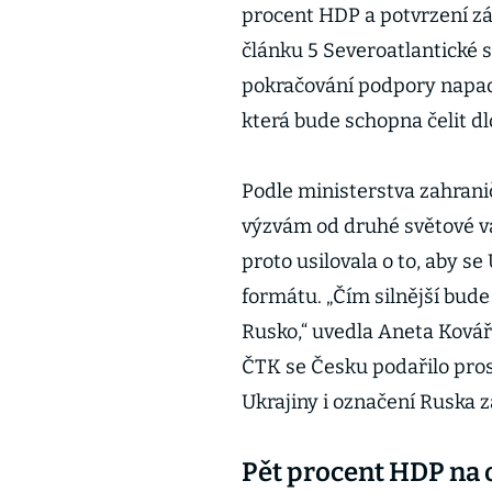
procent HDP a potvrzení zá
článku 5 Severoatlantické 
pokračování podpory napaden
která bude schopna čelit d
Podle ministerstva zahrani
výzvám od druhé světové vá
proto usilovala o to, aby s
formátu. „Čím silnější bud
Rusko,“ uvedla Aneta Kovář
ČTK se Česku podařilo pro
Ukrajiny i označení Ruska 
Pět procent HDP na