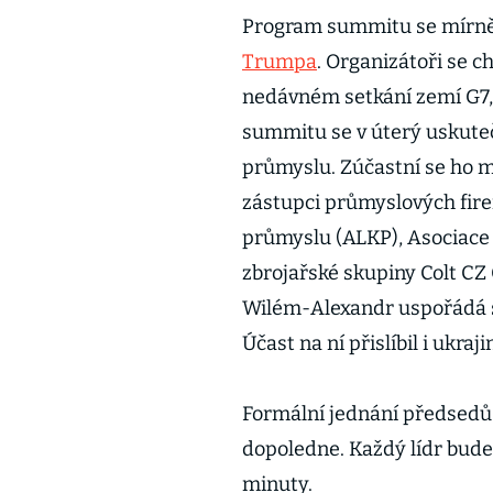
Program summitu se mírně 
Trumpa
. Organizátoři se c
nedávném setkání zemí G7,
summitu se v úterý uskuteč
průmyslu. Zúčastní se ho m
zástupci průmyslových fir
průmyslu (ALKP), Asociace
zbrojařské skupiny Colt CZ
Wilém-Alexandr uspořádá sl
Účast na ní přislíbil i ukr
Formální jednání předsedů 
dopoledne. Každý lídr bude
minuty.