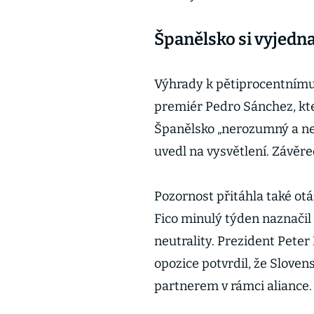
Španělsko si vyjedn
Výhrady k pětiprocentnímu 
premiér Pedro Sánchez, kte
Španělsko „nerozumný a nesl
uvedl na vysvětlení. Závěr
Pozornost přitáhla také ot
Fico minulý týden naznačil
neutrality. Prezident Peter 
opozice potvrdil, že Slov
partnerem v rámci aliance.