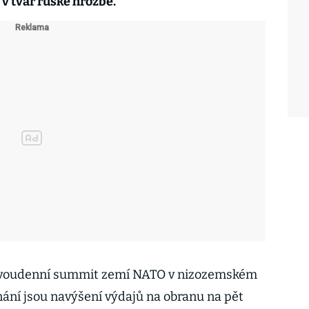
v tvář ruské hrozbě.
dvoudenní summit zemí NATO v nizozemském
ání jsou navýšení výdajů na obranu na pět