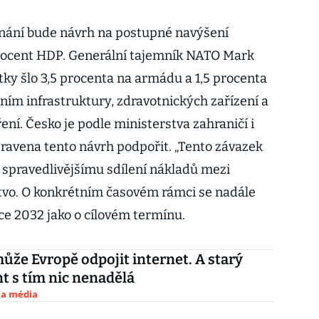
nání bude návrh na postupné navýšení
rocent HDP. Generální tajemník NATO Mark
stky šlo 3,5 procenta na armádu a 1,5 procenta
ním infrastruktury, zdravotnických zařízení a
ní. Česko je podle ministerstva zahraničí i
pravena tento návrh podpořit. „Tento závazek
 spravedlivějšímu sdílení nákladů mezi
stvo. O konkrétním časovém rámci se nadále
ce 2032 jako o cílovém termínu.
že Evropě odpojit internet. A starý
t s tím nic nenadělá
 a média