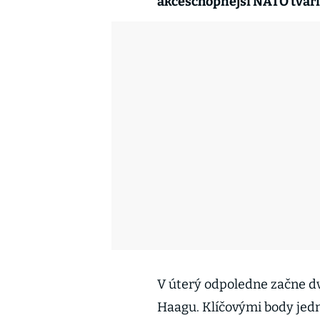
akceschopnější NATO tváří 
V úterý odpoledne začne 
Haagu. Klíčovými body jedn