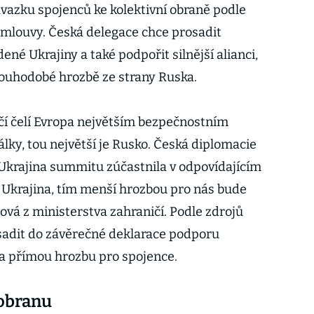
vazku spojenců ke kolektivní obraně podle
smlouvy. Česká delegace chce prosadit
é Ukrajiny a také podpořit silnější alianci,
louhodobé hrozbě ze strany Ruska.
čí čelí Evropa největším bezpečnostním
lky, tou největší je Rusko. Česká diplomacie
e Ukrajina summitu zúčastnila v odpovídajícím
e Ukrajina, tím menší hrozbou pro nás bude
ová z ministerstva zahraničí. Podle zdrojů
sadit do závěrečné deklarace podporu
za přímou hrozbu pro spojence.
 obranu