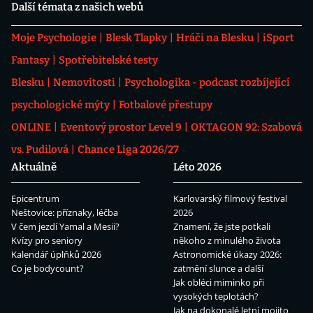
Další témata z našich webů
Moje Psychologie
Blesk Tlapky
Hráči na Blesku
iSport
Fantasy
Spotřebitelské testy
Blesku
Nemovitosti
Psychologika - podcast rozbíjející
psychologické mýty
Fotbalové přestupy
ONLINE
Eventový prostor Level 9
OKTAGON 92: Szabová
vs. Pudilová
Chance Liga 2026/27
Aktuálně
Léto 2026
Epicentrum
Karlovarský filmový festival
Neštovice: příznaky, léčba
2026
V čem jezdí Yamal a Mesii?
Znamení, že jste potkali
Kvízy pro seniory
někoho z minulého života
Kalendář úplňků 2026
Astronomické úkazy 2026:
Co je bodycount?
zatmění slunce a další
Jak obléci miminko při
vysokých teplotách?
Jak na dokonalé letní mojito