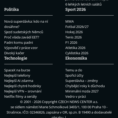
6 lehkých letních salátů
Politika
Sport 2026
Nová superdávka: kdo na ní
MMA
dosáhne?
Fotbal 2026/27
Sjezd sudetských Němců
Hokej 2026
Proč vláda zavádí EET?
Tenis 2026
Padni komu padni
F1 2026
Výpověď z práce vzor
Atletika 2026
Divoký kačer
Cyklistika 2026
Technologie
Ekonomika
SpaceX na burze
Temu a clo
Nejlepší telefony
Spořicí účty
Nejlepší AI zdarma
Superdávka – změny
Nejlepší chytré hodinky
Chybějící roky k důchodu
Nejlepší VPN – srovnání
Minimální mzda 2027
Netflix filmy a seriály
Vedro v práci
© 2001 - 2026 Copyright
CZECH NEWS CENTER a.s.
se sídlem náměstí Marie Schmolkové 3493/1, 100 00 Praha 10 -
Strašnice, IČO: 02346826, zapsána v OR, sp.zn. B 19490 a dodavatelé
obsahu