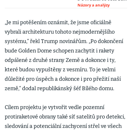
nečekaně šťouchl
Názory a analýzy
zpátky
„Je mi potěšením oznámit, že jsme oficiálně
vybrali architekturu tohoto nejmodernějšího
systému,“ řekl Trump novinářům. „Po dokončení
bude Golden Dome schopen zachytit i rakety
odpálené z druhé strany Země a dokonce i ty,
které budou vypuštěny z vesmíru. To je velmi
důležité pro úspěch a dokonce i pro přežití naší
země,“ dodal republikánský šéf Bílého domu.
Cílem projektu je vytvořit vedle pozemní
protiraketové obrany také síť satelitů pro detekci,
sledování a potenciální zachycení střel ve všech