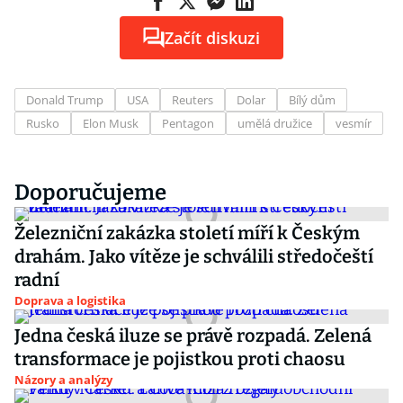
Začít diskuzi
Donald Trump
USA
Reuters
Dolar
Bílý dům
Rusko
Elon Musk
Pentagon
umělá družice
vesmír
Doporučujeme
Železniční zakázka století míří k Českým
drahám. Jako vítěze je schválili středočeští
radní
Doprava a logistika
Jedna česká iluze se právě rozpadá. Zelená
transformace je pojistkou proti chaosu
Názory a analýzy