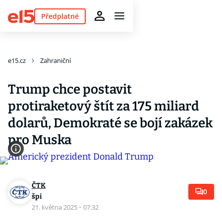
Předplatné
e15.cz
Zahraniční
Trump chce postavit
protiraketový štít za 175 miliard
dolarů, Demokraté se bojí zakázek
pro Muska
ČTK
0
špi
21. května 2025
·
07:32