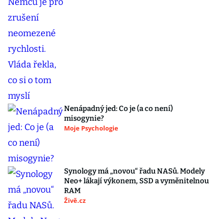
Nenápadný jed: Co je (a co není)
misogynie?
Moje Psychologie
Synology má „novou“ řadu NASů. Modely
Neo+ lákají výkonem, SSD a vyměnitelnou
RAM
Živě.cz