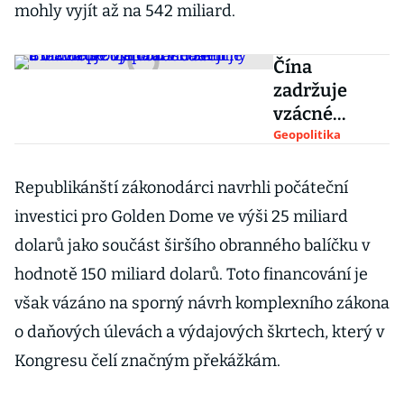
mohly vyjít až na 542 miliard.
Čína
zadržuje
vzácné
zeminy
Geopolitika
a ohrožuje
výrobu v USA
Republikánští zákonodárci navrhli počáteční
a v Evropě.
investici pro Golden Dome ve výši 25 miliard
Západní
dolarů jako součást širšího obranného balíčku v
nadějí je
hodnotě 150 miliard dolarů. Toto financování je
Brazílie
s obřími
však vázáno na sporný návrh komplexního zákona
zásobami
o daňových úlevách a výdajových škrtech, který v
Kongresu čelí značným překážkám.