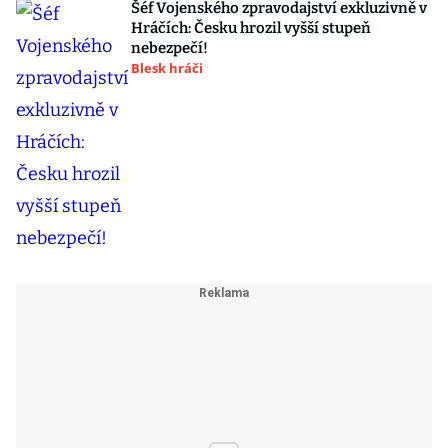
Šéf Vojenského zpravodajství exkluzivně v
Hráčích: Česku hrozil vyšší stupeň
nebezpečí!
Blesk hráči