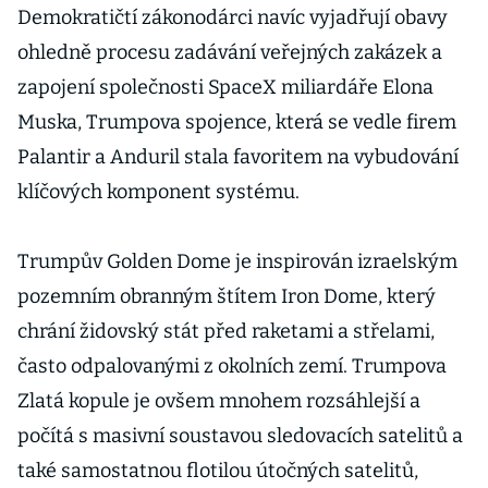
Demokratičtí zákonodárci navíc vyjadřují obavy
ohledně procesu zadávání veřejných zakázek a
zapojení společnosti SpaceX miliardáře Elona
Muska, Trumpova spojence, která se vedle firem
Palantir a Anduril stala favoritem na vybudování
klíčových komponent systému.
Trumpův Golden Dome je inspirován izraelským
pozemním obranným štítem Iron Dome, který
chrání židovský stát před raketami a střelami,
často odpalovanými z okolních zemí. Trumpova
Zlatá kopule je ovšem mnohem rozsáhlejší a
počítá s masivní soustavou sledovacích satelitů a
také samostatnou flotilou útočných satelitů,