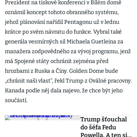
Prezident na tiskové konferenci v Bílém domě
oznámil koncept tohoto obranného systému,
jehož plánování nařídil Pentagonu už v lednu
krátce po svém návratu do funkce. Vybral také
generála vesmírných sil Michaela Guetleina za
manažera zodpovědného za vývoj programu, jenž
má Spojené státy ochránit zejména před
hrozbami z Ruska a Číny. Golden Dome bude
„chránit naši vlast“, řekl Trump z Oválné pracovny.
Kanada podle něj dala najevo, že chce být jeho
součástí.
Trump šťouchal
do šéfa Fedu
Powella. A ten si