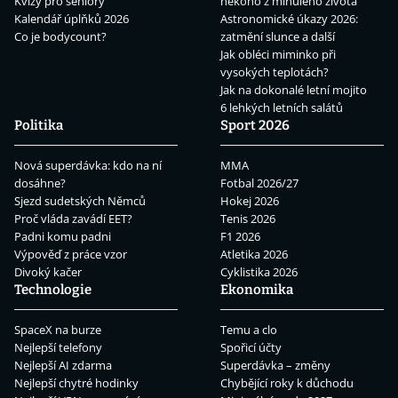
Kvízy pro seniory
někoho z minulého života
Kalendář úplňků 2026
Astronomické úkazy 2026:
Co je bodycount?
zatmění slunce a další
Jak obléci miminko při
vysokých teplotách?
Jak na dokonalé letní mojito
6 lehkých letních salátů
Politika
Sport 2026
Nová superdávka: kdo na ní
MMA
dosáhne?
Fotbal 2026/27
Sjezd sudetských Němců
Hokej 2026
Proč vláda zavádí EET?
Tenis 2026
Padni komu padni
F1 2026
Výpověď z práce vzor
Atletika 2026
Divoký kačer
Cyklistika 2026
Technologie
Ekonomika
SpaceX na burze
Temu a clo
Nejlepší telefony
Spořicí účty
Nejlepší AI zdarma
Superdávka – změny
Nejlepší chytré hodinky
Chybějící roky k důchodu