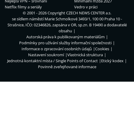
Nejlepší VPN – srovnání
Minimální mzda 2027
Netflix filmy a seriály
Vedro v práci
© 2001 - 2026 Copyright
CZECH NEWS CENTER a.s.
se sídlem náměstí Marie Schmolkové 3493/1, 100 00 Praha 10 -
Strašnice, IČO: 02346826, zapsána v OR, sp.zn. B 19490 a dodavatelé
obsahu
Autorská práva k publikovaným materiálům
Podmínky pro užívání služby informační společnosti
Informace o zpracování osobních údajů
Cookies
Nastavení soukromí
Vlastnická struktura
Jednotná kontaktní místa / Single Points of Contact
Etický kodex
Povinně zveřejňované informace