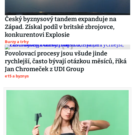
Český byznysový tandem expanduje na
Západ. Získal podíl v britské zbrojovce,
konkurentovi Explosie
Burzy a trhy
Povolovací procesy jsou všude jinde
rychlejší, často bývají otázkou měsíců, říká
Jan Chromeček z UDI Group
e15 a byznys