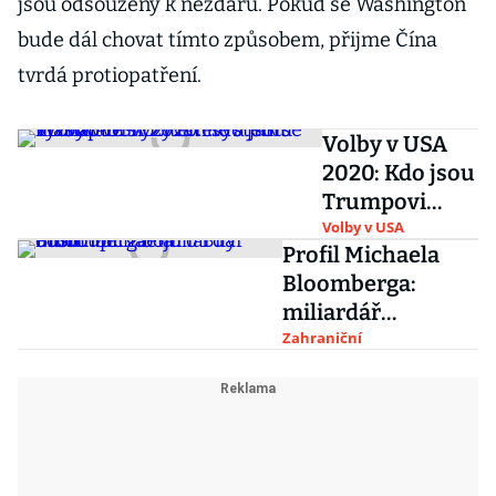
jsou odsouzeny k nezdaru. Pokud se Washington
bude dál chovat tímto způsobem, přijme Čína
tvrdá protiopatření.
Volby v USA
2020: Kdo jsou
Trumpovi
vyzyvatelé a
Volby v USA
Profil Michaela
jak se vyznat
Bloomberga:
ve složitém
miliardář
systému
odstoupil z bojů o
Zahraniční
hlasování
Bílý dům