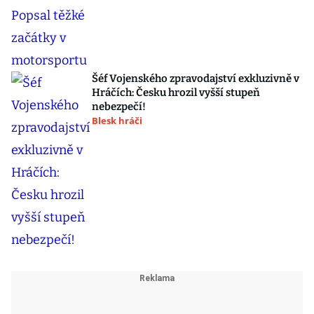
Šéf Vojenského zpravodajství exkluzivně v
Hráčích: Česku hrozil vyšší stupeň
nebezpečí!
Blesk hráči