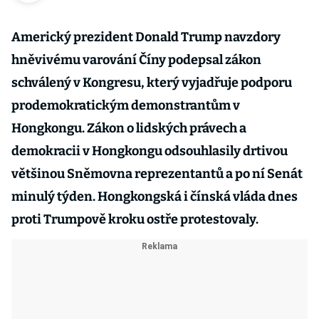
Americký prezident Donald Trump navzdory
hněvivému varování Číny podepsal zákon
schválený v Kongresu, který vyjadřuje podporu
prodemokratickým demonstrantům v
Hongkongu. Zákon o lidských právech a
demokracii v Hongkongu odsouhlasily drtivou
většinou Sněmovna reprezentantů a po ní Senát
minulý týden. Hongkongská i čínská vláda dnes
proti Trumpově kroku ostře protestovaly.