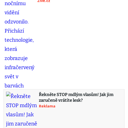
Živě.cz
Řekněte STOP mdlým vlasům! Jak jim
zaručeně vrátíte lesk?
Reklama