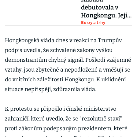
debutovala v
Hongkongu. Její
akcie posílily o
Burzy a trhy
skoro sedm
procent
Hongkongská vláda dnes v reakci na Trumpův
podpis uvedla, že schválené zákony vyšlou
demonstrantům chybný signál. Poškodí vzájemné
vztahy, jsou zbytečné a nepodložené a vměšují se
do vnitřních záležitostí Hongkongu. K uklidnění
situace nepřispějí, zdůraznila vláda.
K protestu se připojilo i čínské ministerstvo
zahraničí, které uvedlo, že se "rezolutně staví"
proti zákonům podepsaným prezidentem, které