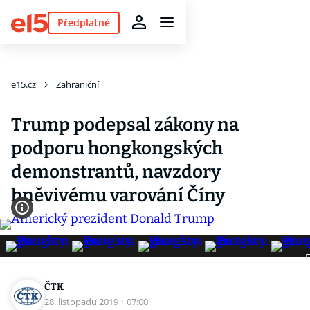
Předplatné
e15.cz
Zahraniční
Trump podepsal zákony na
podporu hongkongských
demonstrantů, navzdory
hněvivému varování Číny
F
ČTK
28. listopadu 2019
·
07:00