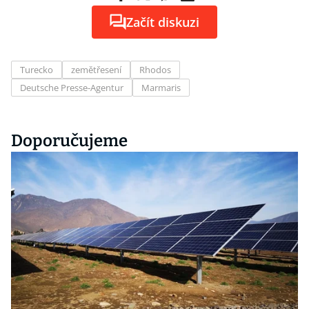
Začít diskuzi
Turecko
zemětřesení
Rhodos
Deutsche Presse-Agentur
Marmaris
Doporučujeme