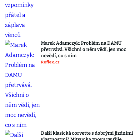
Marek Adamczyk: Problém na DAMU
přetrvává. Všichni o něm vědí, jen moc
nevědí, co s ním
Reflex.cz
Další klasická corvette s dobrými jízdními
vlastnostmi? Mitsuoka znovu využije