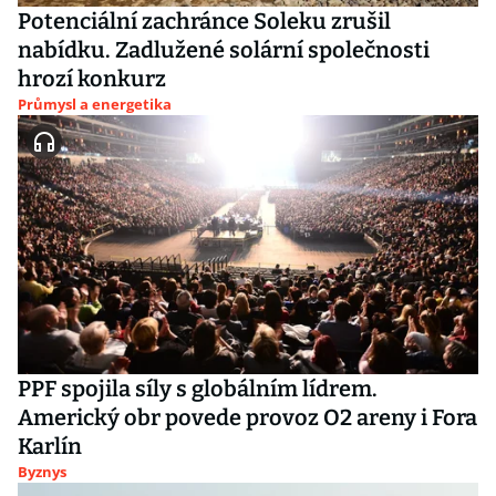
Potenciální zachránce Soleku zrušil
nabídku. Zadlužené solární společnosti
hrozí konkurz
Průmysl a energetika
PPF spojila síly s globálním lídrem.
Americký obr povede provoz O2 areny i Fora
Karlín
Byznys