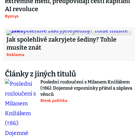
extrémně mění, předpovídají čeští kapitáni
AI revoluce
Byznys
Jak spolehlivě zakryjete šediny? Tohle
musíte znát
Reklama
Články z jiných titulů
Poslední rozloučení s Milanem Knížákem
(†86): Dojemné vzpomínky přátel a záplava
věnců
Blesk politika