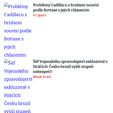
Problémy Cadillacu s brzdami souvisí
podle Bottase s jejich chlazením
F1 Sport
Šéf Vojenského zpravodajství exkluzivně v
Hráčích: Česku hrozil vyšší stupeň
nebezpečí!
Blesk hráči