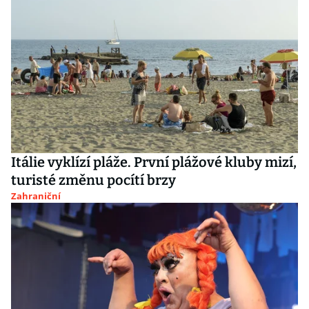
Itálie vyklízí pláže. První plážové kluby mizí,
turisté změnu pocítí brzy
Zahraniční