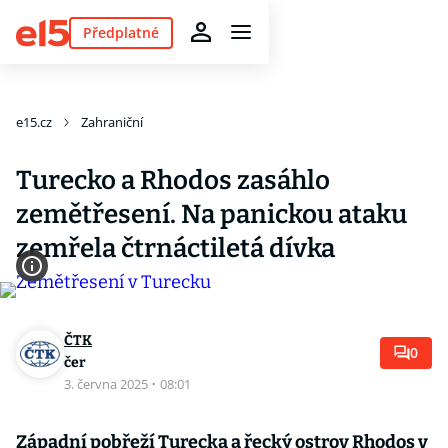
Předplatné
e15.cz
Zahraniční
Turecko a Rhodos zasáhlo
zemětřesení. Na panickou ataku
zemřela čtrnáctiletá dívka
ČTK
0
čer
3. června 2025
·
08:01
Západní pobřeží Turecka a řecký ostrov Rhodos v