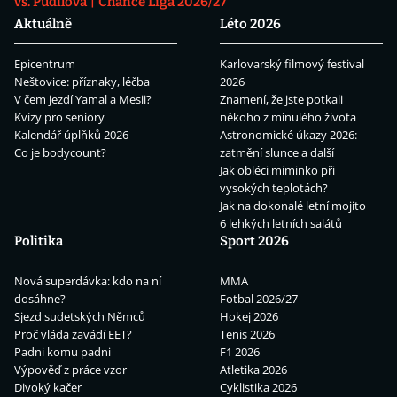
vs. Pudilová
Chance Liga 2026/27
Aktuálně
Léto 2026
Epicentrum
Karlovarský filmový festival
Neštovice: příznaky, léčba
2026
V čem jezdí Yamal a Mesii?
Znamení, že jste potkali
Kvízy pro seniory
někoho z minulého života
Kalendář úplňků 2026
Astronomické úkazy 2026:
Co je bodycount?
zatmění slunce a další
Jak obléci miminko při
vysokých teplotách?
Jak na dokonalé letní mojito
6 lehkých letních salátů
Politika
Sport 2026
Nová superdávka: kdo na ní
MMA
dosáhne?
Fotbal 2026/27
Sjezd sudetských Němců
Hokej 2026
Proč vláda zavádí EET?
Tenis 2026
Padni komu padni
F1 2026
Výpověď z práce vzor
Atletika 2026
Divoký kačer
Cyklistika 2026