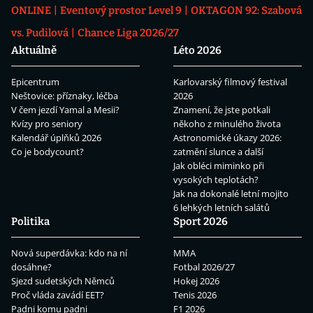
ONLINE
Eventový prostor Level 9
OKTAGON 92: Szabová
vs. Pudilová
Chance Liga 2026/27
Aktuálně
Léto 2026
Epicentrum
Karlovarský filmový festival
Neštovice: příznaky, léčba
2026
V čem jezdí Yamal a Mesii?
Znamení, že jste potkali
Kvízy pro seniory
někoho z minulého života
Kalendář úplňků 2026
Astronomické úkazy 2026:
Co je bodycount?
zatmění slunce a další
Jak obléci miminko při
vysokých teplotách?
Jak na dokonalé letní mojito
6 lehkých letních salátů
Politika
Sport 2026
Nová superdávka: kdo na ní
MMA
dosáhne?
Fotbal 2026/27
Sjezd sudetských Němců
Hokej 2026
Proč vláda zavádí EET?
Tenis 2026
Padni komu padni
F1 2026