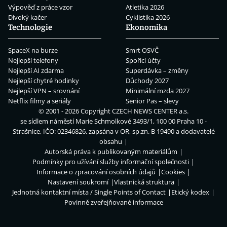
Výpověď z práce vzor
Atletika 2026
Divoký kačer
Cyklistika 2026
Technologie
Ekonomika
SpaceX na burze
Smrt OSVČ
Nejlepší telefony
Spořicí účty
Nejlepší AI zdarma
Superdávka – změny
Nejlepší chytré hodinky
Důchody 2027
Nejlepší VPN – srovnání
Minimální mzda 2027
Netflix filmy a seriály
Senior Pas – slevy
© 2001 - 2026 Copyright
CZECH NEWS CENTER a.s.
se sídlem náměstí Marie Schmolkové 3493/1, 100 00 Praha 10 -
Strašnice, IČO: 02346826, zapsána v OR, sp.zn. B 19490 a dodavatelé
obsahu
Autorská práva k publikovaným materiálům
Podmínky pro užívání služby informační společnosti
Informace o zpracování osobních údajů
Cookies
Nastavení soukromí
Vlastnická struktura
Jednotná kontaktní místa / Single Points of Contact
Etický kodex
Povinně zveřejňované informace