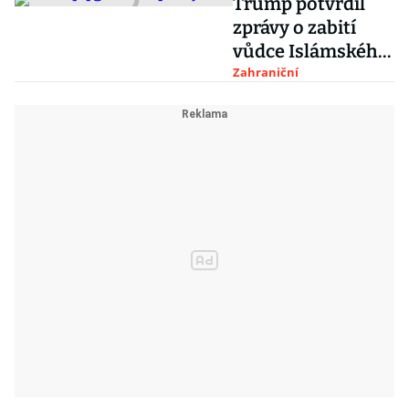
Trump potvrdil
státu do
zprávy o zabití
evropských
vůdce Islámského
zemí, odkud
státu Bagdádího
Zahraniční
pocházejí