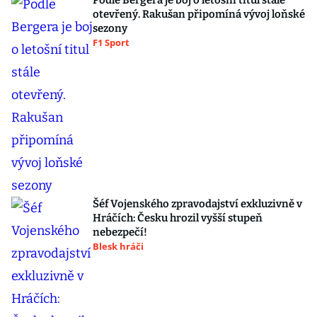
Podle Bergera je boj o letošní titul stále
otevřený. Rakušan připomíná vývoj loňské
sezony
F1 Sport
Šéf Vojenského zpravodajství exkluzivně v
Hráčích: Česku hrozil vyšší stupeň
nebezpečí!
Blesk hráči