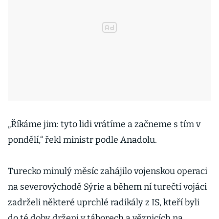
„Říkáme jim: tyto lidi vrátíme a začneme s tím v
pondělí,“ řekl ministr podle Anadolu.
Turecko minulý měsíc zahájilo vojenskou operaci
na severovýchodě Sýrie a během ní turečtí vojáci
zadrželi některé uprchlé radikály z IS, kteří byli
do té doby drženi v táborech a věznicích na