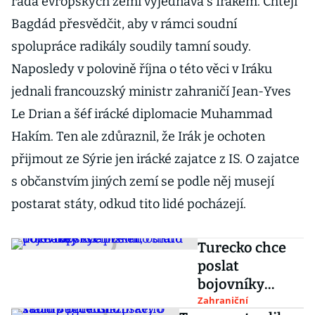
řada evropských zemí vyjednává s Irákem. Chtějí
Bagdád přesvědčit, aby v rámci soudní
spolupráce radikály soudily tamní soudy.
Naposledy v polovině října o této věci v Iráku
jednali francouzský ministr zahraničí Jean-Yves
Le Drian a šéf irácké diplomacie Muhammad
Hakím. Ten ale zdůraznil, že Irák je ochoten
přijmout ze Sýrie jen irácké zajatce z IS. O zajatce
s občanstvím jiných zemí se podle něj musejí
postarat státy, odkud tito lidé pocházejí.
Turecko chce
poslat
bojovníky
Islámského
Zahraniční