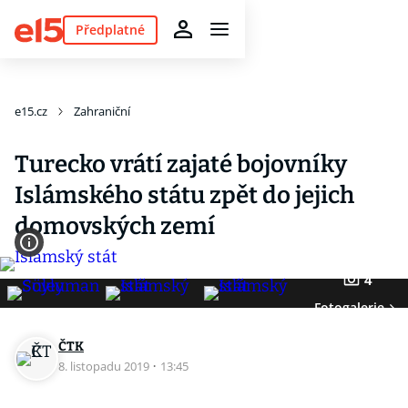
Předplatné
e15.cz
Zahraniční
Turecko vrátí zajaté bojovníky
Islámského státu zpět do jejich
domovských zemí
4
Fotogalerie
ČTK
8. listopadu 2019
·
13:45