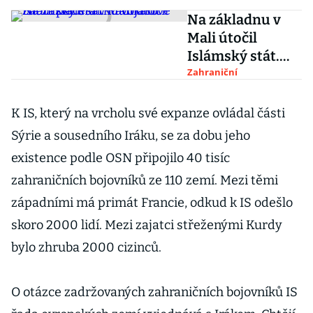
Na základnu v
Mali útočil
Islámský stát.
Radikálové zabili
Zahraniční
padesátku
vojáků
K IS, který na vrcholu své expanze ovládal části
Sýrie a sousedního Iráku, se za dobu jeho
existence podle OSN připojilo 40 tisíc
zahraničních bojovníků ze 110 zemí. Mezi těmi
západními má primát Francie, odkud k IS odešlo
skoro 2000 lidí. Mezi zajatci střeženými Kurdy
bylo zhruba 2000 cizinců.
O otázce zadržovaných zahraničních bojovníků IS