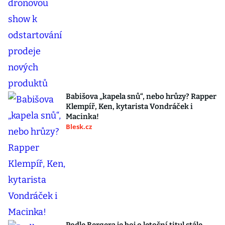
Babišova „kapela snů“, nebo hrůzy? Rapper
Klempíř, Ken, kytarista Vondráček i
Macinka!
Blesk.cz