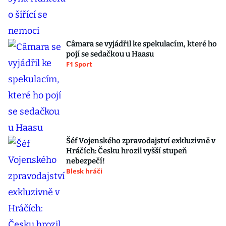
Câmara se vyjádřil ke spekulacím, které ho
pojí se sedačkou u Haasu
F1 Sport
Šéf Vojenského zpravodajství exkluzivně v
Hráčích: Česku hrozil vyšší stupeň
nebezpečí!
Blesk hráči