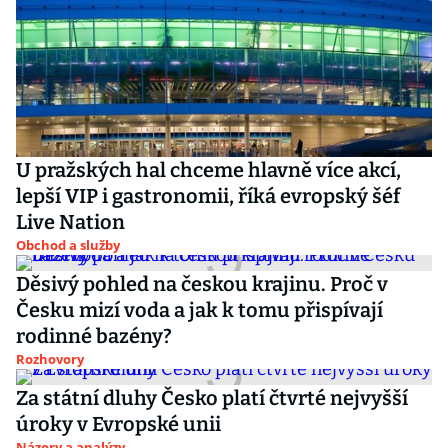
U pražských hal chceme hlavně více akcí,
lepší VIP i gastronomii, říká evropský šéf
Live Nation
Obchod a služby
Děsivý pohled na českou krajinu. Proč v
Česku mizí voda a jak k tomu přispívají
rodinné bazény?
Rozhovory
Za státní dluhy Česko platí čtvrté nejvyšší
úroky v Evropské unii
Názory a analýzy