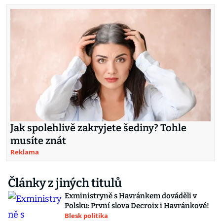
Jak spolehlivě zakryjete šediny? Tohle
musíte znát
Reklama
Články z jiných titulů
Exministryně s Havránkem dováděli v
Polsku: První slova Decroix i Havránkové!
Blesk politika