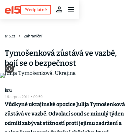
Předplatné
e15.cz
Zahraniční
Tymošenková zůstává ve vazbě,
bojí se o bezpečnost
kru
16. srpna 2011
·
09:59
Vůdkyně ukrajinské opozice Julija Tymošenková
zůstává ve vazbě. Odvolací soud se minulý týden
odmítl zabývat stížností proti jejímu zadržení a