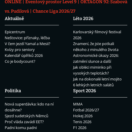
ONLINE
Eventový prostor Level 9
OKTAGON 92: Szabová
vs. Pudilová
Chance Liga 2026/27
Aktuálně
Léto 2026
Epicentrum
Karlovarský filmový festival
Neštovice: příznaky, léčba
2026
V čem jezdí Yamal a Mesii?
Znamení, že jste potkali
Kvízy pro seniory
někoho z minulého života
Kalendář úplňků 2026
Astronomické úkazy 2026:
Co je bodycount?
zatmění slunce a další
Jak obléci miminko při
vysokých teplotách?
Jak na dokonalé letní mojito
6 lehkých letních salátů
Politika
Sport 2026
Nová superdávka: kdo na ní
MMA
dosáhne?
Fotbal 2026/27
Sjezd sudetských Němců
Hokej 2026
Proč vláda zavádí EET?
Tenis 2026
Padni komu padni
F1 2026