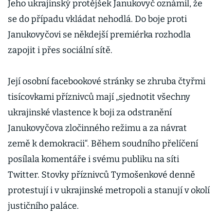
Jeho ukrajinský protějšek Janukovyč oznámil, že
se do případu vkládat nehodlá. Do boje proti
Janukovyčovi se někdejší premiérka rozhodla
zapojit i přes sociální sítě.
Její osobní facebookové stránky se zhruba čtyřmi
tisícovkami příznivců mají „sjednotit všechny
ukrajinské vlastence k boji za odstranění
Janukovyčova zločinného režimu a za návrat
země k demokracii“. Během soudního přelíčení
posílala komentáře i svému publiku na síti
Twitter. Stovky příznivců Tymošenkové denně
protestují i v ukrajinské metropoli a stanují v okolí
justičního paláce.