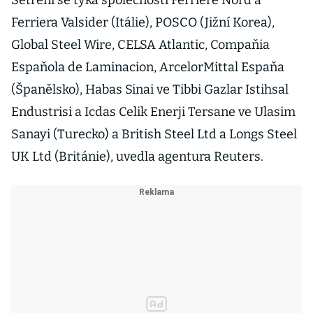
Šetření se týká společností Ferriere Nord a
Ferriera Valsider (Itálie), POSCO (Jižní Korea),
Global Steel Wire, CELSA Atlantic, Compaňia
Espaňola de Laminacion, ArcelorMittal Espaňa
(Španělsko), Habas Sinai ve Tibbi Gazlar Istihsal
Endustrisi a Icdas Celik Enerji Tersane ve Ulasim
Sanayi (Turecko) a British Steel Ltd a Longs Steel
UK Ltd (Británie), uvedla agentura Reuters.