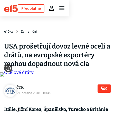
Předplatné
e15.cz
Zahraniční
USA prošetřují dovoz levné oceli a
drátů, na evropské exportéry
mohou dopadnout nová cla
ČTK
0
21. března 2018
·
09:45
Itálie, Jižní Korea, Španělsko, Turecko a Británie