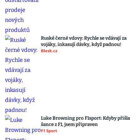
Ruské černé vdovy: Rychle se vdávají za
vojáky, inkasují dávky, když padnou!
Blesk.cz
Luke Browning pro F1sport: Kdyby přišla
šance z F1, jsem připraven
F1 Sport