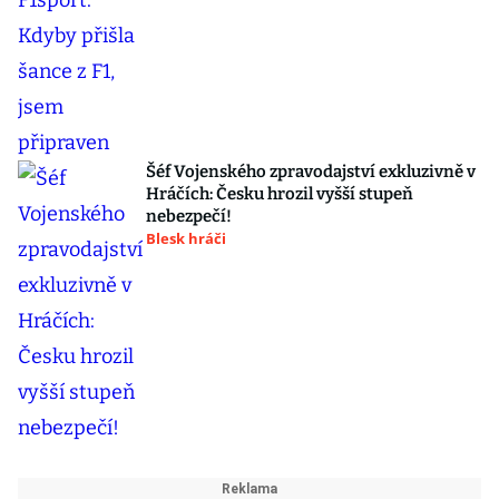
Šéf Vojenského zpravodajství exkluzivně v
Hráčích: Česku hrozil vyšší stupeň
nebezpečí!
Blesk hráči