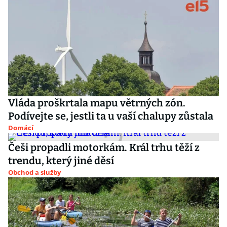
Vláda proškrtala mapu větrných zón.
Podívejte se, jestli ta u vaší chalupy zůstala
Domácí
Češi propadli motorkám. Král trhu těží z
trendu, který jiné děsí
Obchod a služby