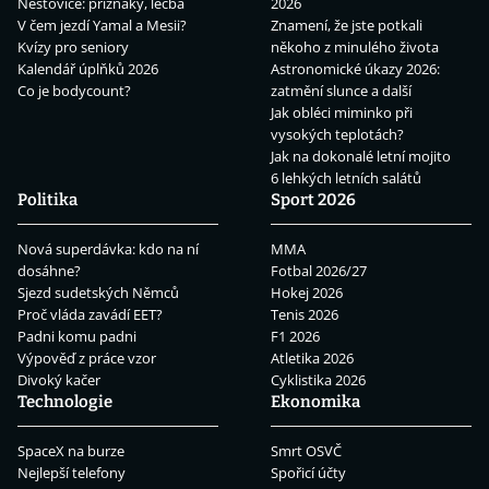
Neštovice: příznaky, léčba
2026
V čem jezdí Yamal a Mesii?
Znamení, že jste potkali
Kvízy pro seniory
někoho z minulého života
Kalendář úplňků 2026
Astronomické úkazy 2026:
Co je bodycount?
zatmění slunce a další
Jak obléci miminko při
vysokých teplotách?
Jak na dokonalé letní mojito
6 lehkých letních salátů
Politika
Sport 2026
Nová superdávka: kdo na ní
MMA
dosáhne?
Fotbal 2026/27
Sjezd sudetských Němců
Hokej 2026
Proč vláda zavádí EET?
Tenis 2026
Padni komu padni
F1 2026
Výpověď z práce vzor
Atletika 2026
Divoký kačer
Cyklistika 2026
Technologie
Ekonomika
SpaceX na burze
Smrt OSVČ
Nejlepší telefony
Spořicí účty